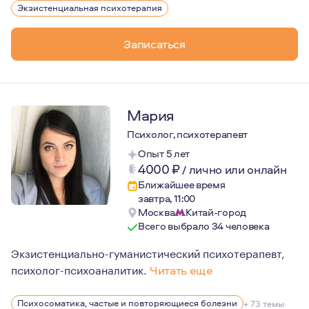
Экзистенциальная психотерапия
Записаться
Мария
Психолог, психотерапевт
Опыт 5 лет
4000
₽
/
лично или онлайн
Ближайшее время
завтра, 11:00
Москва
Китай-город
Всего выбрало 34 человека
Экзистенциально-гуманистический психотерапевт,
психолог-психоаналитик.
Читать еще
Я работаю с человеком, а не только с его проблемой, в
Психосоматика, частые и повторяющиеся болезни
+ 73 темы