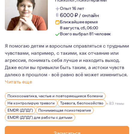
Опыт 16 лет
6000
₽
/
онлайн
Ближайшее время
8 августа, сб, 06:00
Всего выбрал 81 человек
Я помогаю детям и взрослым справляться с трудными
чувствами, например, с такими, как отчаяние или
агрессия, понимать себя лучше и находить выход.
Даже если вы привыкли быть таким, а истоки чувств
далеко в прошлом - всё равно всё может измениться.
Читать еще
В психологию я пришла после 30 лет, получив второе
Психосоматика, частые и повторяющиеся болезни
Уже со второго курса я начала работать в Центре лече
Не контролирую тревоги
Тревога, беспокойство
+ 83 темы
Всё это время я была рядом с детьми и взрослыми, кот
EMDR (ДПДГ)
Понимающая психотерапия
EMDR (ДПДГ) для работы с детьми
В повседневной жизни я довольно спокойный человек, лю
Записаться