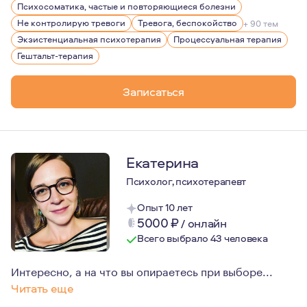
Психосоматика, частые и повторяющиеся болезни
Немного о себе: дважды замужем, дочь 12 лет. В прошл
Не контролирую тревоги
Тревога, беспокойство
+ 90 тем
Экзистенциальная психотерапия
Процессуальная терапия
Гештальт-терапия
Записаться
Екатерина
Психолог, психотерапевт
Опыт 10 лет
5000
₽
/
онлайн
Всего выбрало 43 человека
Интересно, а на что вы опираетесь при выборе...
Читать еще