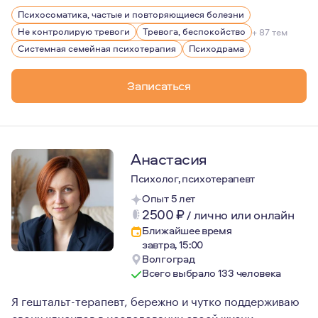
Мне кажется, какая я для вас и кем стану, мы сможем у
Психосоматика, частые и повторяющиеся болезни
Я долго училась и трудилась, чтобы иметь возможность 
Не контролирую тревоги
Тревога, беспокойство
+ 87 тем
Приглашаю вас в безопасную атмосферу творчества, ис
Системная семейная психотерапия
Психодрама
С искренней верой и надеждой, что все получится.
Записаться
Анастасия
Психолог, психотерапевт
Опыт 5 лет
2500
₽
/
лично или онлайн
Ближайшее время
завтра, 15:00
Волгоград
Всего выбрало 133 человека
Я гештальт-терапевт, бережно и чутко поддерживаю
своих клиентов в исследовании своей жизни,