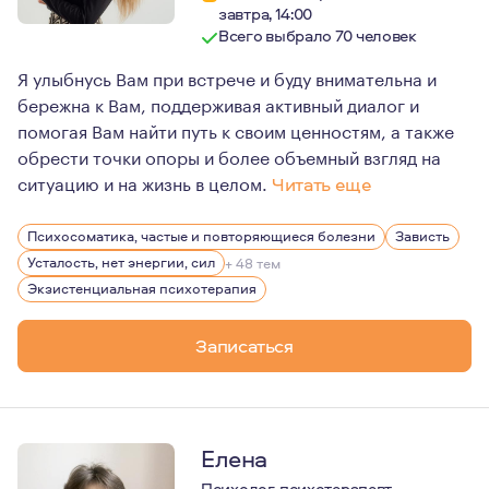
завтра, 14:00
Всего выбрало 70 человек
Я улыбнусь Вам при встрече и буду внимательна и
бережна к Вам, поддерживая активный диалог и
помогая Вам найти путь к своим ценностям, а также
обрести точки опоры и более объемный взгляд на
ситуацию и на жизнь в целом.
Читать еще
Окружающие люди характеризуют меня как человека, с 
Психосоматика, частые и повторяющиеся болезни
Зависть
Участвую в разных социальных проектах, выступаю на 
Усталость, нет энергии, сил
+ 48 тем
Экзистенциальная психотерапия
Записаться
Елена
Психолог, психотерапевт