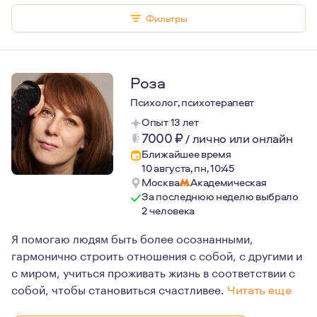
Фильтры
Роза
Психолог, психотерапевт
Опыт 13 лет
7000
₽
/
лично или онлайн
Ближайшее время
10 августа, пн, 10:45
Москва
Академическая
За последнюю неделю выбрало
2 человека
Я помогаю людям быть более осознанными,
гармонично строить отношения с собой, с другими и
с миром, учиться проживать жизнь в соответствии с
собой, чтобы становиться счастливее.
Читать еще
Меня зовут Роза Герман, я психолог. Для меня это не 