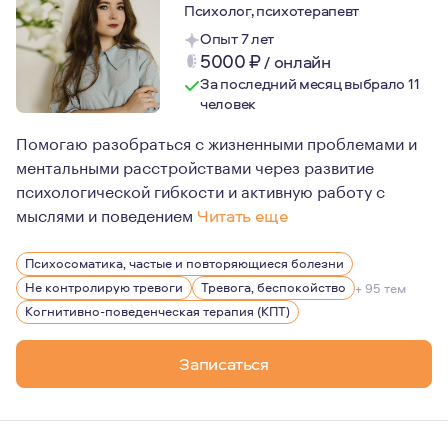
Психолог, психотерапевт
Опыт 7 лет
5000
₽
/
онлайн
За последний месяц выбрало 11
человек
Помогаю разобраться с жизненными проблемами и
ментальными расстройствами через развитие
психологической гибкости и активную работу с
мыслями и поведением
Читать еще
В личной жизни я придерживаюсь очень ненасильственн
Психосоматика, частые и повторяющиеся болезни
Имею опыт эмиграции, помогаю в адаптации эмигранта
Не контролирую тревоги
Тревога, беспокойство
+ 95 тем
Считаю, что в каждом человеке кроется большой потен
Когнитивно-поведенческая терапия (КПТ)
Записаться