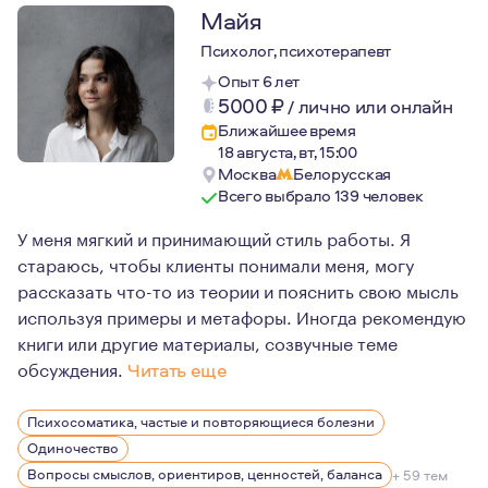
Майя
Психолог, психотерапевт
Опыт 6 лет
5000
₽
/
лично или онлайн
Ближайшее время
18 августа, вт, 15:00
Москва
Белорусская
Всего выбрало 139 человек
У меня мягкий и принимающий стиль работы. Я
стараюсь, чтобы клиенты понимали меня, могу
рассказать что-то из теории и пояснить свою мысль
используя примеры и метафоры. Иногда рекомендую
книги или другие материалы, созвучные теме
обсуждения.
Читать еще
Психология - это моя вторая специальность, которую я
Психосоматика, частые и повторяющиеся болезни
Моя сильная сторона в работе - со мной безопасно и п
Одиночество
Мое направление в работе - экзистенциальная психотер
Вопросы смыслов, ориентиров, ценностей, баланса
+ 59 тем