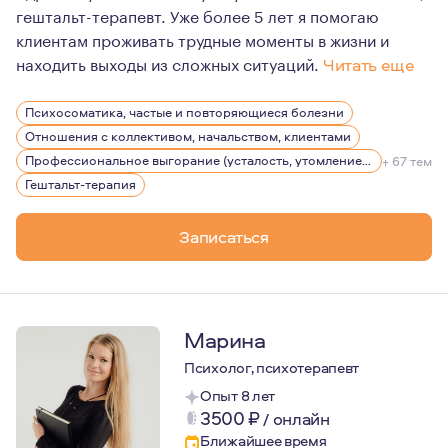
гештальт-терапевт. Уже более 5 лет я помогаю
клиентам проживать трудные моменты в жизни и
находить выходы из сложных ситуаций.
Читать еще
В психологию я пришла в осознанном возрасте.
Психосоматика, частые и повторяющиеся болезни
Очень люблю эту профессию, люблю учиться и поэтом
Отношения с коллективом, начальством, клиентами
Я очень люблю природу, прогулки и собак. Для меня ва
Профессиональное выгорание (усталость, утомление), стрессы
+ 67 тем
Гештальт-терапия
В
Записаться
Марина
Психолог, психотерапевт
Опыт 8 лет
3500
₽
/
онлайн
Ближайшее время