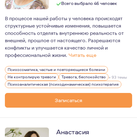
Всего выбрало 46 человек
В процессе нашей работы у человека происходят
структурные устойчивые изменения, повышается
способность отделять внутреннюю реальность от
внешней, прошлое от настоящего. Разрешаются
конфликты и улучшается качество личной и
профессиональной жизни.
Читать еще
Психоаналитический психотерапевт, группаналитик, се
Психосоматика, частые и повторяющиеся болезни
Бизнес-тренер, психоаналитический коуч.
Не контролирую тревоги
Тревога, беспокойство
+ 93 темы
Сертифицированный TFP-терапевт (психотерапия, фоку
Психоаналитическая (психодинамическая) психотерапия
Член ISTFP International SocIety of Transference-Focus
Записаться
Асс.член МПА Московской Психоаналитической Ассоц
Кандидат ОПП-EFPP European Federation for Psychoanal
Кандидат EGATIN European Group Analytic Training Insti
Анастасия