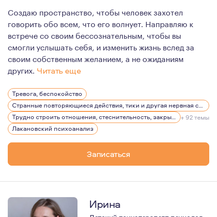
Создаю пространство, чтобы человек захотел
говорить обо всем, что его волнует. Направляю к
встрече со своим бессознательным, чтобы вы
смогли услышать себя, и изменить жизнь вслед за
своим собственным желанием, а не ожиданиям
других.
Читать еще
Люблю людей и смотрю на каждого как на уникальную л
Тревога, беспокойство
Интересуюсь искусством, литературой, люблю глубоко
Странные повторяющиеся действия, тики и другая нервная симптоматика
Посмотреть мои тексты по анализу фильмов можно на с
Трудно строить отношения, стеснительность, закрытость
+ 92 темы
Лакановский психоанализ
http://chitatkino.ru/lobster
http://chitatkino.ru/feya
Записаться
http://chitatkino.ru/vernost
http://chitatkino.ru/21nuits
Телеграмм канал с текстами и подкастом: «сквозь кажи
Ирина