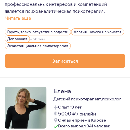
профессиональных интересов и компетенций
является психоаналитическая психотерапия.
Читать еще
Имею базовое психологическое образование по специа
Грусть, тоска, отсутствие радости
Апатия, ничего не хочется
Более 12 лет прохожу личную психотерапию два раза в
Депрессия
+ 56 тем
Прохожу супервизию для повышения качества своей ра
Экзистенциальная психотерапия
В 2024 году завершила двухгодичную программу Евро
Записаться
В 2025 году прошла программу «Психиатрия для психол
На сегодняшний день прохожу двухлетнюю программу п
Елена
Детский психотерапевт, психолог
Опыт 19 лет
5000
₽
/
онлайн
Онлайн прием в Кирове
Всего выбрал 941 человек