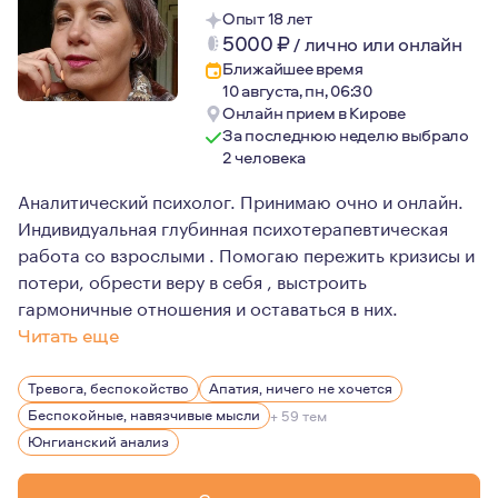
Опыт 18 лет
5000
₽
/
лично или онлайн
Ближайшее время
10 августа, пн, 06:30
Онлайн прием в Кирове
За последнюю неделю выбрало
2 человека
Аналитический психолог. Принимаю очно и онлайн.
Индивидуальная глубинная психотерапевтическая
работа со взрослыми . Помогаю пережить кризисы и
потери, обрести веру в себя , выстроить
гармоничные отношения и оставаться в них.
Читать еще
Я верю, что у каждого человека есть внутренний исто
Тревога, беспокойство
Апатия, ничего не хочется
Основываюсь в работе на принципах равенства ,честно
Беспокойные, навязчивые мысли
+ 59 тем
Юнгианский анализ