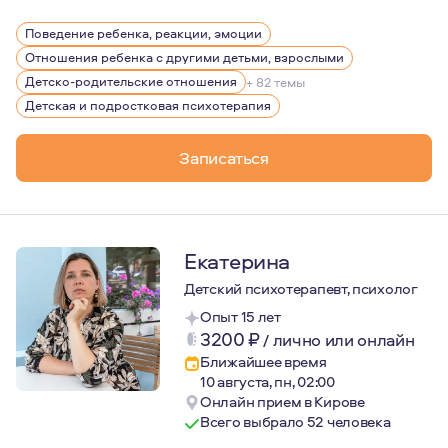
В работе я опираюсь на научные исследования мозга и 
Поведение ребенка, реакции, эмоции
Зная закономерности их работы, я помогаю людям лучше
Отношения ребенка с другими детьми, взрослыми
Детско-родительские отношения
+ 82 темы
Детская и подростковая психотерапия
Записаться
Екатерина
Детский психотерапевт, психолог
Опыт 15 лет
3200
₽
/
лично или онлайн
Ближайшее время
10 августа, пн, 02:00
Онлайн прием в Кирове
Всего выбрало 52 человека