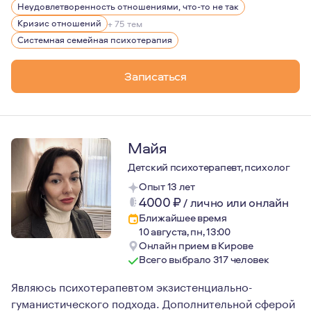
С тех пор, психология для меня стала не только любим
Неудовлетворенность отношениями, что-то не так
Главным принципом для меня в моей работе является пр
Кризис отношений
+ 75 тем
Системная семейная психотерапия
Записаться
Майя
Детский психотерапевт, психолог
Опыт 13 лет
4000
₽
/
лично или онлайн
Ближайшее время
10 августа, пн, 13:00
Онлайн прием в Кирове
Всего выбрало 317 человек
Являюсь психотерапевтом экзистенциально-
гуманистического подхода. Дополнительной сферой