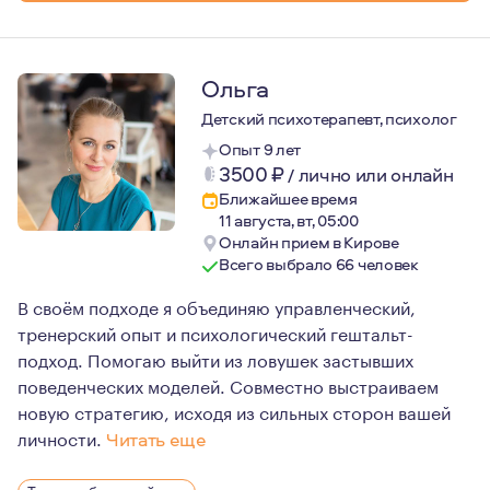
Ольга
Детский психотерапевт, психолог
Опыт 9 лет
3500
₽
/
лично или онлайн
Ближайшее время
11 августа, вт, 05:00
Онлайн прием в Кирове
Всего выбрало 66 человек
В своём подходе я объединяю управленческий,
тренерский опыт и психологический гештальт-
подход. Помогаю выйти из ловушек застывших
поведенческих моделей. Совместно выстраиваем
новую стратегию, исходя из сильных сторон вашей
личности.
Читать еще
С 2008 года – бизнес-тренер, училась в школе Жанны З