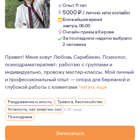
Опыт 11 лет
5000
₽
/
лично или онлайн
Ближайшее время
завтра, 06:00
Онлайн прием в Кирове
За последнюю неделю выбрало
2 человека
Привет! Меня зовут Любовь Сарибекян, Психолог,
психодраматерапевт: работаю с группами и
индивидуально, провожу мастер‑классы. Мой личный
и профессиональный опыт — опора для бережной и
глубокой работы с клиентами
Читать еще
За 10 лет работы в психологии, включая практику в д
Раздражение и злость
Тревога, беспокойство
Усталость, нет энергии, сил
+ 81 тема
Психодрама
Записаться