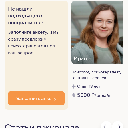
Не нашли
подходящего
специалиста?
Заполните анкету, и мы
сразу предложим
психотерапевтов под
ваш запрос
Ирина
Психолог, психотерапевт,
гештальт-терапевт
Опыт 13 лет
5000
₽
/ онлайн
Заполнить анкету
Статьи в журнале