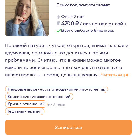
Психолог, психотерапевт
Опыт 7 лет
4700
₽
/
лично или онлайн
Всего выбрало 6 человек
По своей натуре я чуткая, открытая, внимательная и
вдумчивая, со мной легко делиться любыми
проблемами. Считаю, что в жизни можно многое
изменить, если знаешь, чего хочешь и готов в это
инвестировать - время, деньги и усилия.
Читать еще
По первому образованию я строитель-технолог магистр 
Неудовлетворенность отношениями, что-то не так
В декрете решила попробовать себя в психологии, тк в
Кризис супружеских отношений
Клиенты ко мне обращаются в сложных жизненных ситуа
Кризис отношений
+ 73 темы
Гештальт-терапия
Я люблю людей, общение, путешествия и открытия. Оче
Записаться