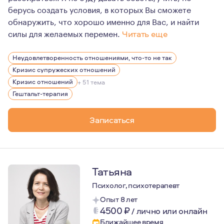
берусь создать условия, в которых Вы сможете
обнаружить, что хорошо именно для Вас, и найти
силы для желаемых перемен.
Читать еще
Работа - часть моей жизни.
Неудовлетворенность отношениями, что-то не так
Кроме неё у меня есть семья: я жена и мама и двоих де
Кризис супружеских отношений
есть любимая музыка (очень грущу об ушедших из наше
Кризис отношений
+ 51 тема
Гештальт-терапия
есть любимые места силы в горах и у моря, где стараюс
Жить мою жизнь с ее разными порой непростыми ситуац
Записаться
Ещё в моей жизни постоянно присутствует обучение - х
Татьяна
Психолог, психотерапевт
Опыт 8 лет
4500
₽
/
лично или онлайн
Ближайшее время