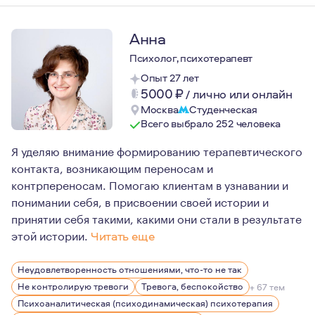
Анна
Психолог, психотерапевт
Опыт 27 лет
5000
₽
/
лично или онлайн
Москва
Студенческая
Всего выбрало 252 человека
Я уделяю внимание формированию терапевтического
контакта, возникающим переносам и
контрпереносам. Помогаю клиентам в узнавании и
понимании себя, в присвоении своей истории и
принятии себя такими, какими они стали в результате
этой истории.
Читать еще
Для изменений нужно время и целенаправленные усили
Неудовлетворенность отношениями, что-то не так
Мне интересны люди: мы все разные и устроены сложно
Не контролирую тревоги
Тревога, беспокойство
+ 67 тем
Психоаналитическая (психодинамическая) психотерапия