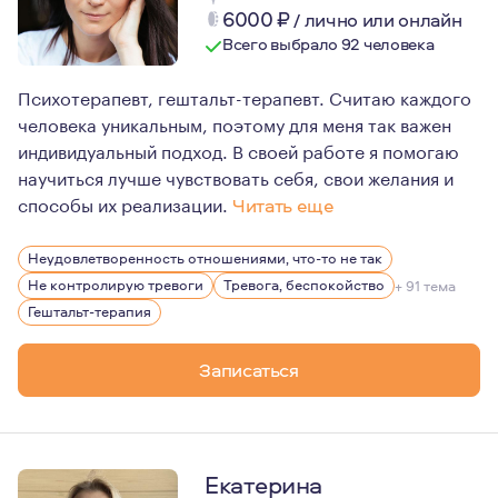
6000
₽
/
лично или онлайн
Всего выбрало 92 человека
Психотерапевт, гештальт-терапевт. Считаю каждого
человека уникальным, поэтому для меня так важен
индивидуальный подход. В своей работе я помогаю
научиться лучше чувствовать себя, свои желания и
способы их реализации.
Читать еще
Привет! Меня зовут Евгения Дрейгер.
Неудовлетворенность отношениями, что-то не так
Считаю что 80% успеха терапии зависит от того наскол
Не контролирую тревоги
Тревога, беспокойство
+ 91 тема
В работе для меня важен бережный, экологичный подхо
Гештальт-терапия
Моими особенностями как терапевта являются: чувств
Записаться
Екатерина