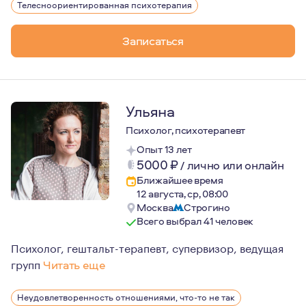
Телесноориентированная психотерапия
Записаться
Ульяна
Психолог, психотерапевт
Опыт 13 лет
5000
₽
/
лично или онлайн
Ближайшее время
12 августа, ср, 08:00
Москва
Строгино
Всего выбрал 41 человек
Психолог, гештальт-терапевт, супервизор, ведущая
групп
Читать еще
Родилась в семье выдающихся спортивных тренеров.
Неудовлетворенность отношениями, что-то не так