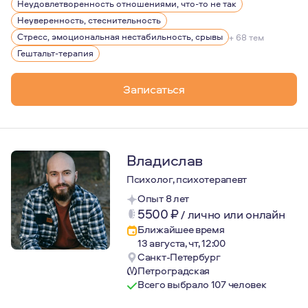
Неудовлетворенность отношениями, что-то не так
Сама много лет прохожу личную терапию. Поэтому знаю,
Неуверенность, стеснительность
Так же прохожу регулярную супервизию. Это моя профе
Стресс, эмоциональная нестабильность, срывы
+ 68 тем
Гештальт-терапия
Чего я не делаю:
Не даю советов, типа "вам надо бросить его/ее, пе
Записаться
Не оцениваю ни вас, ни ваших близких, не делю на 
Не работаю "как можно быстрее" (готова работать 
Не работаю с клиническими состояниями
Владислав
Не общаюсь между сессиями (но, если случился остр
Психолог, психотерапевт
Опыт 8 лет
5500
₽
/
лично или онлайн
Ближайшее время
13 августа, чт, 12:00
Санкт-Петербург
Петроградская
Всего выбрало 107 человек