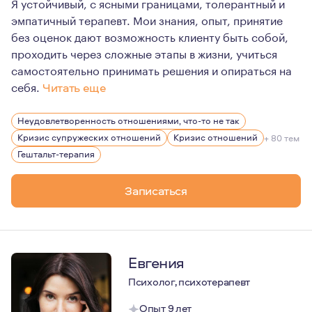
Я устойчивый, с ясными границами, толерантный и
эмпатичный терапевт. Мои знания, опыт, принятие
без оценок дают возможность клиенту быть собой,
проходить через сложные этапы в жизни, учиться
самостоятельно принимать решения и опираться на
себя.
Читать еще
В психологии оказался из клиентского опыта. Это был
Неудовлетворенность отношениями, что-то не так
(По первому образованию я юрист).
Кризис супружеских отношений
Кризис отношений
+ 80 тем
В 22 года я пошёл к психологу.
Гештальт-терапия
Через несколько месяцев мне стало сильно лучше. Рабо
Записаться
И я пошёл учиться. Первые 3 года учебы я даже не дума
Я ушёл в бизнес и частную практику юриста, там было
Но был ещё и интерес, в какой-то момент я решил попр
Евгения
Стал проводить лекции в НКО.
Психолог, психотерапевт
И спустя год обнаружил себя практикующим психолого
Опыт 9 лет