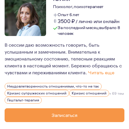
Психолог, психотерапевт
Опыт 6 лет
3500
₽
/
лично или онлайн
За последний месяц выбрало 8
человек
В сессии даю возможность говорить, быть
услышанным и замеченным. Внимательна к
эмоциональному состоянию, телесным реакциям
клиента в настоящей момент. Бережно обращаюсь с
чувствами и переживаниями клиента.
Читать еще
Выбор профессии мною произошел благодаря психологу.
Неудовлетворенность отношениями, что-то не так
Психотерапия стала для меня откровением в принятия 
Кризис супружеских отношений
Кризис отношений
+ 69 тем
Гештальт-терапия
Записаться