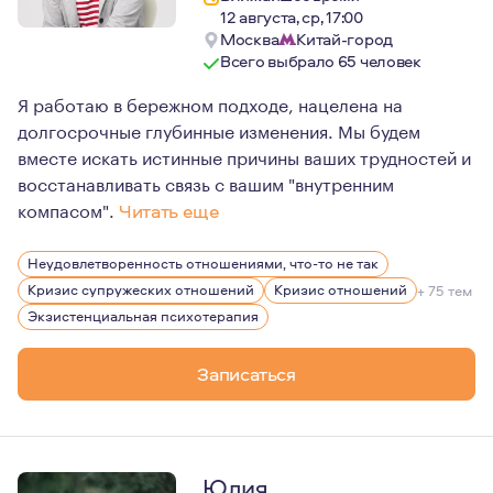
12 августа, ср, 17:00
Москва
Китай-город
Всего выбрало 65 человек
Я работаю в бережном подходе, нацелена на
долгосрочные глубинные изменения. Мы будем
вместе искать истинные причины ваших трудностей и
восстанавливать связь с вашим "внутренним
компасом".
Читать еще
Бережно отношусь к вашим историям и сама знакома с 
Неудовлетворенность отношениями, что-то не так
Мне 47 лет. Я прошла различные возрастные и жизненн
Кризис супружеских отношений
Кризис отношений
+ 75 тем
Экзистенциальная психотерапия
Записаться
Юлия