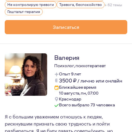
На данный момент я имею достаточно опыта, знаний и р
Не контролирую тревоги
Тревога, беспокойство
+ 62 темы
Люблю жизнь во всём её многообразии, активные виды 
Гештальт-терапия
17 лет в стабильных отношениях, воспитываю 3 детей
Записаться
Валерия
Психолог, психотерапевт
Опыт 9 лет
3500
₽
/
лично или онлайн
Ближайшее время
10 августа, пн, 07:00
Краснодар
Всего выбрало 73 человека
Я с большим уважением отношусь к людям,
рискнувшим признать свою трудность и пойти
разбираться. Я не буду давать советы/учить, но