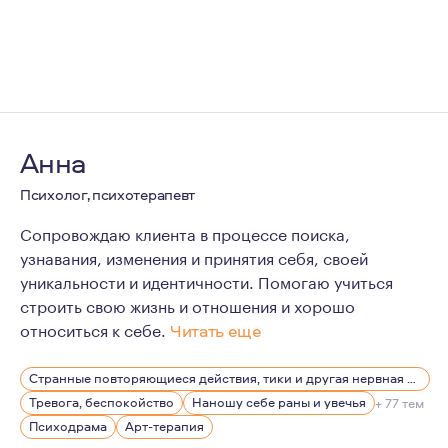
Анна
Психолог, психотерапевт
Сопровождаю клиента в процессе поиска,
узнавания, изменения и принятия себя, своей
уникальности и идентичности. Помогаю учиться
строить свою жизнь и отношения и хорошо
относиться к себе.
Читать еще
Мое кредо и одна из значимых ценностей - свобода быть
Странные повторяющиеся действия, тики и другая нервная симптоматика
В работе для меня важно, чтобы между мной и клиентом
Тревога, беспокойство
Наношу себе раны и увечья
+ 77 тем
В моей карьере психолога моя миссия - помогать клиен
Психодрама
Арт-терапия