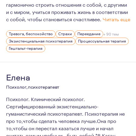
гармонично строить отношения с собой, с другими
и с миром, учиться проживать жизнь в соответствии
с собой, чтобы становиться счастливее.
Читать еще
Меня зовут Роза Герман, я психолог. Для меня это не 
Тревога, беспокойство
Страхи
Переедание
+ 90 тем
Немного о себе: дважды замужем, дочь 12 лет. В прош
Экзистенциальная психотерапия
Процессуальная терапия
Гештальт-терапия
Елена
Психолог, психотерапевт
Психолог. Клинический психолог.
Сертифицированный экзистенциально-
гуманистический психотерапевт. Психотерапия не
про то,чтобы сделать человека лучше.Она про
то,чтобы он перестал казаться лучше и начал
считать самым удобным - быть собой.*В.Каган