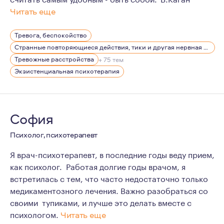
Читать еще
Для меня самое важное в наших сессиях, чтобы Вы смо
Тревога, беспокойство
Странные повторяющиеся действия, тики и другая нервная симптоматика
Тревожные расстройства
+ 75 тем
Экзистенциальная психотерапия
София
Психолог, психотерапевт
Я врач-психотерапевт, в последние годы веду прием,
как психолог. Работая долгие годы врачом, я
встретилась с тем, что часто недостаточно только
медикаментозного лечения. Важно разобраться со
своими тупиками, и лучше это делать вместе с
психологом.
Читать еще