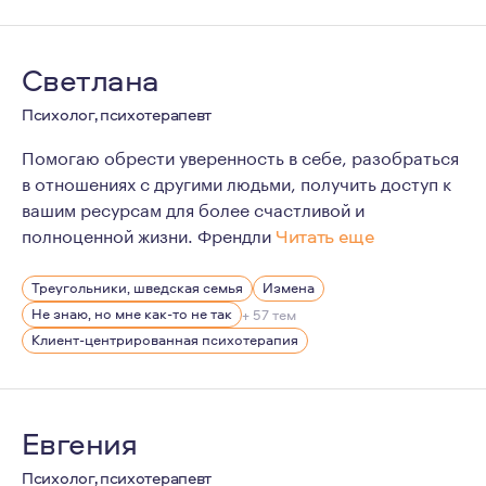
Квир-и-в-целом френдли
Светлана
Психолог, психотерапевт
Помогаю обрести уверенность в себе, разобраться
в отношениях с другими людьми, получить доступ к
вашим ресурсам для более счастливой и
полноценной жизни. Френдли
Читать еще
Со-автор проекта группы психологической поддержки So
Треугольники, шведская семья
Измена
До начала психологической практики у меня был опыт р
Не знаю, но мне как-то не так
+ 57 тем
Я не замужем и у меня нет детей. Занимаюсь своей лич
Клиент-центрированная психотерапия
В данный момент живу на Бали.
Евгения
Психолог, психотерапевт