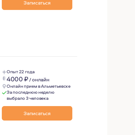
Записаться
гли изменить свою жизнь к лучшему и научились получать
Опыт 22 года
4000
₽
/
онлайн
Онлайн прием в Альметьевске
За последнюю неделю
выбрало 3 человека
Записаться