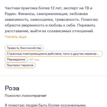
Частная практика более 12 лет, эксперт на ТВ и
Радио. Финансы, самореализация, любовная
зависимость, самооценка, тревожность. Помогаю
обрести уверенность и любовь к себе. Пережить
расставание, выйти из созависимых отношений.
Читать еще
У меня два высших образования по психологии и гешта
Тревога, беспокойство
Я убеждена, что не достаточно просто любить свою п
Странные повторяющиеся действия, тики и другая нервная симптоматика
Более 16 лет я изучаю психологию, выступаю на теле
Переедание
+ 97 тем
Гештальт-терапия
Все это даёт мне возможность быть полезной для своих
Я считаю, что удовлетворённость своей жизнью во мно
Роза
Психолог, психотерапевт
Я помогаю людям быть более осознанными,