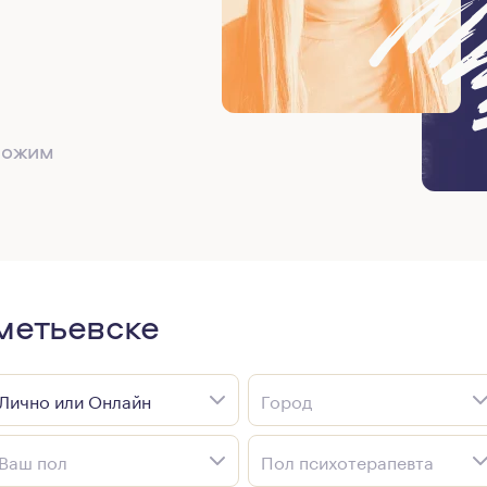
дложим
метьевске
Лично или Онлайн
Город
Ваш пол
Пол психотерапевта