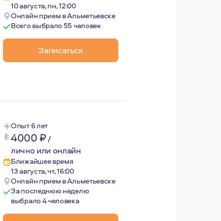
10 августа, пн, 12:00
Онлайн прием в Альметьевске
Всего выбрало 55 человек
только самая интересная и увлекательная профессия, вед
Записаться
лом есть опыт организации собственного бизнеса, управл
Опыт 6 лет
4000
₽
/
лично или онлайн
Ближайшее время
13 августа, чт, 16:00
Онлайн прием в Альметьевске
За последнюю неделю
выбрало 4 человека