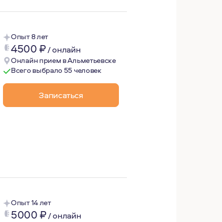
Опыт 8 лет
4500
₽
/
онлайн
Онлайн прием в Альметьевске
Всего выбрало 55 человек
Записаться
zavisimosti.net. Веду тг канал "Света в конце тоннеля".
аботы в сфере HR в банках и IT компаниях, путешествия 
ной терапией больше 7 лет. Лично мне она помогла улучши
Опыт 14 лет
5000
₽
/
онлайн