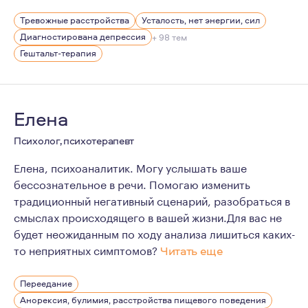
Я врач, у меня большой стаж и опыт. Но уже около 20 л
Тревожные расстройства
Усталость, нет энергии, сил
Какие у меня увлечения? Их много разных, читаю... Пр
Диагностирована депрессия
+ 98 тем
Гештальт-терапия
Елена
Психолог, психотерапевт
Елена, психоаналитик. Могу услышать ваше
бессознательное в речи. Помогаю изменить
традиционный негативный сценарий, разобраться в
смыслах происходящего в вашей жизни.Для вас не
будет неожиданным по ходу анализа лишиться каких-
то неприятных симптомов?
Читать еще
Проработав несколько лет в поведенческом подходе (A
Переедание
Анорексия, булимия, расстройства пищевого поведения