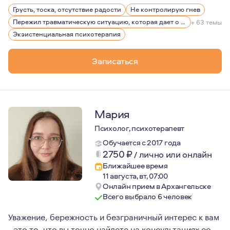
Я очень люблю мое дело. Поэтому я постоянно учусь: ч
Грусть, тоска, отсутствие радости
Не контролирую гнев
Я очень строго придерживаюсь норм и правил Этическо
Пережил травматическую ситуацию, которая дает о себе знать, беспокоит, вызывает эмоции
+ 63 темы
Опыт моей личной терапии более 350 часов (и продолж
Экзистенциальная психотерапия
Из моего бакалаврского исследования получилась стат
Записаться
Мария
Психолог, психотерапевт
Обучается с 2017 года
2750
₽
/
лично или онлайн
Ближайшее время
11 августа, вт, 07:00
Онлайн прием в Архангельске
Всего выбрало 6 человек
Уважение, бережность и безграничный интерес к вам
- это то, что вы точно найдете на консультациях со