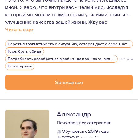
мной. Я верю, что внутри вас - целый мир, исследуя
который мы можем совместными усилиями прийти к
улучшению качества вашей жизни. Жду вас!
Читать еще
Я с детства была очень рефлексирующей. Такое ощущени
Пережил травматическую ситуацию, которая дает о себе знать, беспокоит, вызывает эмоции
Для меня является огромной ценностью возможность со
Горе, боль, обида
Я глубоко убеждена, что быть психологом - привилеги
Потребность разобраться в событиях прошлого, включая детство
+ 67 тем
Психодрама
Все до банального просто - я люблю свою работу. И в
Записаться
Александр
Психолог, психотерапевт
Обучается с 2019 года