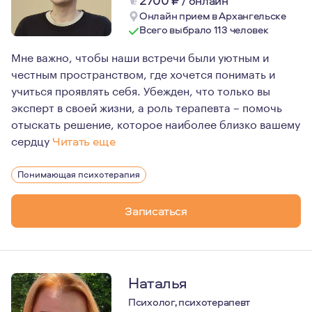
2700
₽
/
онлайн
Онлайн прием в Архангельске
Всего выбрало 113 человек
Мне важно, чтобы наши встречи были уютным и
честным пространством, где хочется понимать и
учиться проявлять себя. Убежден, что только вы
эксперт в своей жизни, а роль терапевта – помочь
отыскать решение, которое наиболее близко вашему
сердцу
Читать еще
Я смотрю на психотерапию как на пространство, в кото
Понимающая психотерапия
Работа с психологом помогала и мне лучше принимать и
Записаться
Наталья
Психолог, психотерапевт