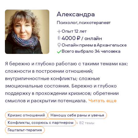
Александра
Психолог, психотерапевт
Опыт 12 лет
4000
₽
/
онлайн
Онлайн прием в Архангельске
Всего выбрало 34 человека
Я бережно и глубоко работаю с такими темами как:
сложности в построении отношений;
внутриличностные конфликты; сложные
эмоциональные состояния. Бережно и глубоко
поддержку в прохождении кризисов; обретении
смыслов и раскрытии потенциала.
Читать еще
На мой взгляд психотерапия - это шаг к улучшению кач
Кризис отношений
Наношу себе раны и увечья
Поддерживаю в процессе принятия решений и изменени
Конфликты, ссорюсь с партнером
+ 82 темы
Дружелюбна к проявлению разнообразия человеческой
Гештальт-терапия