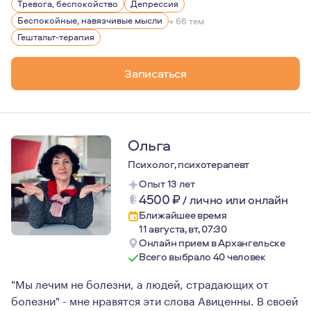
Тревога, беспокойство
Депрессия
Беспокойные, навязчивые мысли
+ 66 тем
Гештальт-терапия
Записаться
Ольга
Психолог, психотерапевт
Опыт 13 лет
4500
₽
/
лично или онлайн
Ближайшее время
11 августа, вт, 07:30
Онлайн прием в Архангельске
Всего выбрало 40 человек
"Мы лечим не болезни, а людей, страдающих от
болезни" - мне нравятся эти слова Авиценны. В своей