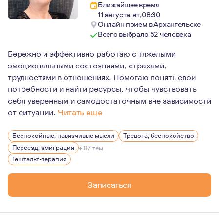
Ближайшее время
11 августа, вт, 08:30
Онлайн прием в Архангельске
Всего выбрало 52 человека
Бережно и эффективно работаю с тяжелыми
эмоциональными состояниями, страхами,
трудностями в отношениях. Помогаю понять свои
потребности и найти ресурсы, чтобы чувствовать
себя уверенным и самодостаточным вне зависимости
от ситуации.
Читать еще
Я рада встрече с каждым клиентом, это всегда уникаль
Беспокойные, навязчивые мысли
Тревога, беспокойство
Постоянно прхожу личную терапию и регулярную супер
Переезд, эмиграция
+ 87 тем
Гештальт-терапия
Записаться