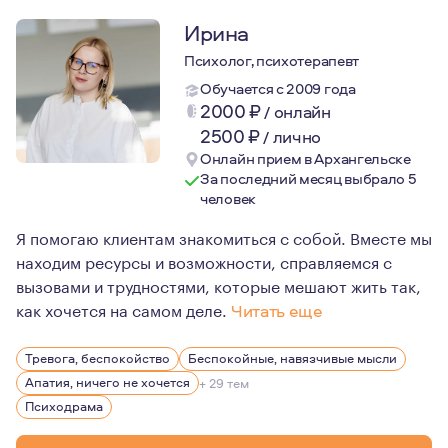
Ирина
Психолог, психотерапевт
Обучается с 2009 года
2000
₽
/
онлайн
2500
₽
/
лично
Онлайн прием в Архангельске
За последний месяц выбрало 5
человек
Я помогаю клиентам знакомиться с собой. Вместе мы
находим ресурсы и возможности, справляемся с
вызовами и трудностями, которые мешают жить так,
как хочется на самом деле.
Читать еще
По первому образованию я музеолог и работаю в музее, 
Тревога, беспокойство
Беспокойные, навязчивые мысли
Апатия, ничего не хочется
+ 29 тем
Психодрама