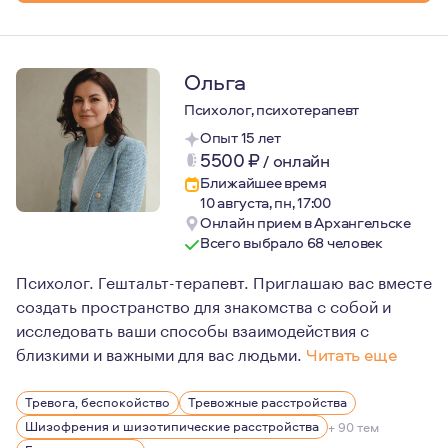
Ольга
Психолог, психотерапевт
Опыт 15 лет
5500
₽
/
онлайн
Ближайшее время
10 августа, пн, 17:00
Онлайн прием в Архангельске
Всего выбрало 68 человек
Психолог. Гештальт-терапевт. Приглашаю вас вместе
создать пространство для знакомства с собой и
исследовать ваши способы взаимодействия с
близкими и важными для вас людьми.
Читать еще
На личном опыте прохождения терапии могу сказать: из
Тревога, беспокойство
Тревожные расстройства
Именно этому я предлагаю вам научиться в терапии со 
Шизофрения и шизотипические расстройства
+ 90 тем