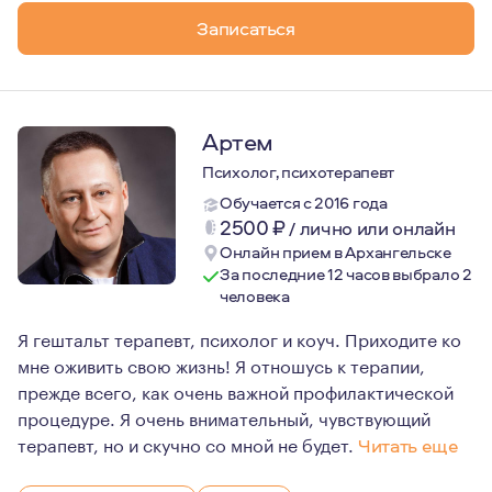
Повышаю квалификацию участвуя в работе супервизорск
Записаться
Артем
Психолог, психотерапевт
Обучается с 2016 года
2500
₽
/
лично или онлайн
Онлайн прием в Архангельске
За последние 12 часов выбрало 2
человека
Я гештальт терапевт, психолог и коуч. Приходите ко
мне оживить свою жизнь! Я отношусь к терапии,
прежде всего, как очень важной профилактической
процедуре. Я очень внимательный, чувствующий
терапевт, но и скучно со мной не будет.
Читать еще
Я люблю путешествия, собак и природу. Люблю изменя