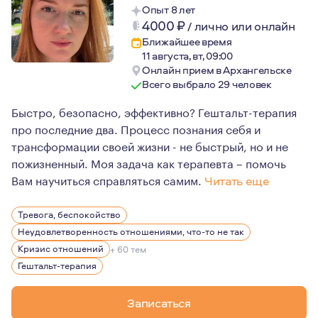
Опыт 8 лет
4000
₽
/
лично или онлайн
Ближайшее время
11 августа, вт, 09:00
Онлайн прием в Архангельске
Всего выбрало 29 человек
Быстро, безопасно, эффективно? Гештальт-терапия
про последние два. Процесс познания себя и
трансформации своей жизни - не быстрый, но и не
пожизненный. Моя задача как терапевта – помочь
Вам научиться справляться самим.
Читать еще
Я сертифицированный аккредитованный гештальт-терапе
Тревога, беспокойство
Гештальт для меня не только инструмент, но и философи
Неудовлетворенность отношениями, что-то не так
Как терапевт я очень теплая и поддерживающая. Спокой
Кризис отношений
+ 60 тем
Гештальт-терапия
Я не тороплю к изменениям, если Вы не готовы, не даю
Приглашаю в долгосрочную терапию всех, кто созрел к
Записаться