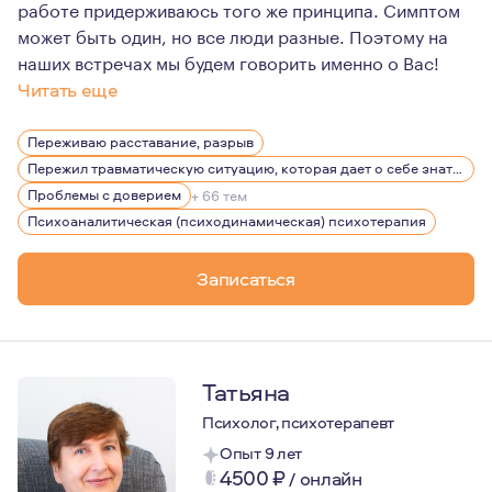
работе придерживаюсь того же принципа. Симптом
может быть один, но все люди разные. Поэтому на
наших встречах мы будем говорить именно о Вас!
Читать еще
Считаю одной из основных своих задач, чтобы в процес
Переживаю расставание, разрыв
Мое образование и опыт позволяют мне помогать клиент
Пережил травматическую ситуацию, которая дает о себе знать, беспокоит, вызывает эмоции
Проблемы с доверием
+ 66 тем
Психоаналитическая (психодинамическая) психотерапия
Записаться
Татьяна
Психолог, психотерапевт
Опыт 9 лет
4500
₽
/
онлайн