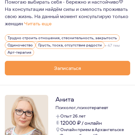
Помогаю выбирать себя - бережно и настойчиво💛
На консультации найдём силы и смелость проживать
свою жизнь. На данный момент консультирую только
женщин
Читать еще
За несколько лет, благодаря обучению на курсе по псих
Трудно строить отношения, стеснительность, закрытость
Сейчас после консультаций с клиентами я радуюсь, чт
Одиночество
Грусть, тоска, отсутствие радости
+ 47 тем
Я знаю, как не просто себя чувствовать, когда нет сил и
Арт-терапия
Записаться
Анита
Психолог, психотерапевт
Опыт 26 лет
12000
₽
/
онлайн
Онлайн прием в Архангельске