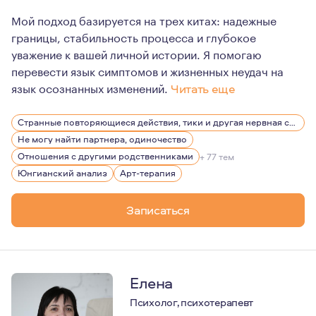
Мой подход базируется на трех китах: надежные
границы, стабильность процесса и глубокое
уважение к вашей личной истории. Я помогаю
перевести язык симптомов и жизненных неудач на
язык осознанных изменений.
Читать еще
Юнгианский анализ, юнгианская сказкотерапия, арт-те
Странные повторяющиеся действия, тики и другая нервная симптоматика
Групповые трансформационные игры для взрослых — аб
Не могу найти партнера, одиночество
Игры: Психосоматика (работа с заболеванием, симптом
Отношения с другими родственниками
+ 77 тем
Юнгианский анализ
Арт-терапия
Записаться
Елена
Психолог, психотерапевт