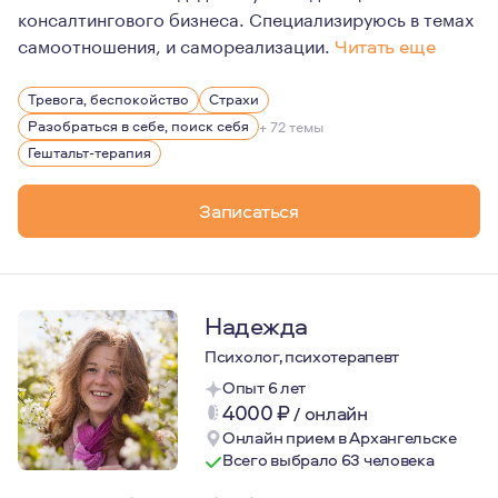
консалтингового бизнеса. Специализируюсь в темах
самоотношения, и самореализации.
Читать еще
Я родилась в Москве, жила и училась в разных странах 
Тревога, беспокойство
Страхи
В жизни и в работе я опираюсь на научный и рациональ
Разобраться в себе, поиск себя
+ 72 темы
Мой принцип: осознай свои ограничения, тогда все ос
Гештальт-терапия
Записаться
Надежда
Психолог, психотерапевт
Опыт 6 лет
4000
₽
/
онлайн
Онлайн прием в Архангельске
Всего выбрало 63 человека