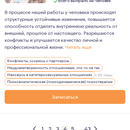
Всего выбрало 46 человек
В процессе нашей работы у человека происходят
структурные устойчивые изменения, повышается
способность отделять внутреннюю реальность от
внешней, прошлое от настоящего. Разрешаются
конфликты и улучшается качество личной и
профессиональной жизни.
Читать еще
Психоаналитический психотерапевт, группаналитик, се
Конфликты, ссорюсь с партнером
Бизнес-тренер, психоаналитический коуч.
Неудовлетворенность отношениями, что-то не так
Сертифицированный TFP-терапевт (психотерапия, фоку
Нахожусь в негетеросексуальных отношениях
+ 93 темы
Психоаналитическая (психодинамическая) психотерапия
Член ISTFP International SocIety of Transference-Focus
Асс.член МПА Московской Психоаналитической Ассоц
Записаться
Кандидат ОПП-EFPP European Federation for Psychoanal
Кандидат EGATIN European Group Analytic Training Insti
1
2
3
4
5
...
43