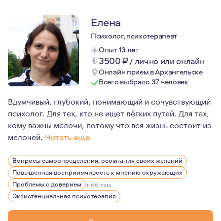
Елена
Психолог, психотерапевт
Опыт 13 лет
3500
₽
/
лично или онлайн
Онлайн прием в Архангельске
Всего выбрало 37 человек
Вдумчивый, глубокий, понимающий и сочувствующий
психолог. Для тех, кто не ищет лёгких путей. Для тех,
кому важны мелочи, потому что вся жизнь состоит из
мелочей.
Читать еще
Я хочу быть свободной. Свободной от страха, стыда, с
Вопросы самоопределения, осознания своих желаний
Я достигаю этого наблюдением за собой, исследование
Повышенная восприимчивость к мнению окружающих
Мои клиенты и я - попутчики на пути самопознания. Я 
Проблемы с доверием
+ 66 тем
Экзистенциальная психотерапия