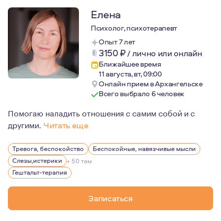
Елена
Психолог, психотерапевт
Опыт 7 лет
3150
₽
/
лично или онлайн
Ближайшее время
11 августа, вт, 09:00
Онлайн прием в Архангельске
Всего выбрало 6 человек
Помогаю наладить отношения с самим собой и с
другими.
Читать еще
Мое первое образование - экономическое, и, конечно, 
Тревога, беспокойство
Беспокойные, навязчивые мысли
Слезы,истерики
+ 50 тем
Гештальт-терапия
Записаться