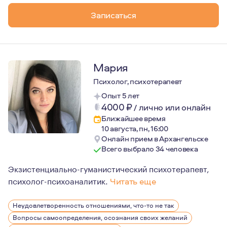
Записаться
Мария
Психолог, психотерапевт
Опыт 5 лет
4000
₽
/
лично или онлайн
Ближайшее время
10 августа, пн, 16:00
Онлайн прием в Архангельске
Всего выбрало 34 человека
Экзистенциально-гуманистический психотерапевт,
психолог-психоаналитик.
Читать еще
Я работаю с человеком, а не только с его проблемой, в
Неудовлетворенность отношениями, что-то не так
Вопросы самоопределения, осознания своих желаний