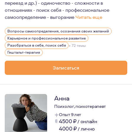
переезд и др.) - одиночество - сложности в
отношениях - поиск себя - профессиональное
самоопределение - выгорание
Читать еще
Замужем 16 лет.
Вопросы самоопределения, осознания своих желаний
Про отношения (личные, рабочие) знаю много: как стро
Карьерное и профессиональное развитие
Люблю свою работу, благодарна своим клиентам за до
Разобраться в себе, поиск себя
+ 72 темы
Гештальт-терапия
Записаться
Анна
Психолог, психотерапевт
Опыт 9 лет
4500
₽
/
онлайн
4000
₽
/
лично