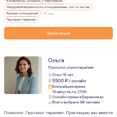
Конфликты, ссорюсь с партнером
Неудовлетворенность отношениями, что-то не так
Кризис отношений
+ 75 тем
Гештальт-терапия
Записаться
Ольга
Психолог, психотерапевт
Опыт 15 лет
5500
₽
/
онлайн
Ближайшее время
10 августа, пн, 17:00
Онлайн прием в Березниках
Всего выбрало 68 человек
Психолог. Гештальт-терапевт. Приглашаю вас вместе