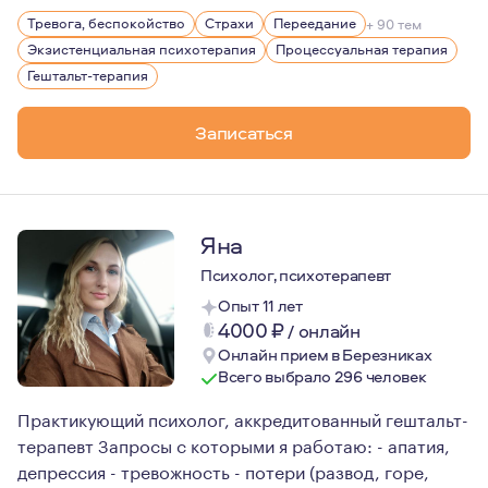
Меня зовут Роза Герман, я психолог. Для меня это не 
Тревога, беспокойство
Страхи
Переедание
+ 90 тем
Немного о себе: дважды замужем, дочь 12 лет. В прошл
Экзистенциальная психотерапия
Процессуальная терапия
Гештальт-терапия
Записаться
Яна
Психолог, психотерапевт
Опыт 11 лет
4000
₽
/
онлайн
Онлайн прием в Березниках
Всего выбрало 296 человек
Практикующий психолог, аккредитованный гештальт-
терапевт Запросы с которыми я работаю: - апатия,
депрессия - тревожность - потери (развод, горе,