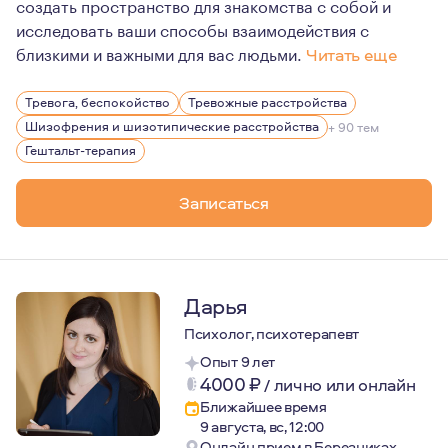
создать пространство для знакомства с собой и
исследовать ваши способы взаимодействия с
близкими и важными для вас людьми.
Читать еще
На личном опыте прохождения терапии могу сказать: из
Тревога, беспокойство
Тревожные расстройства
Именно этому я предлагаю вам научиться в терапии со 
Шизофрения и шизотипические расстройства
+ 90 тем
Гештальт-терапия
Записаться
Дарья
Психолог, психотерапевт
Опыт 9 лет
4000
₽
/
лично или онлайн
Ближайшее время
9 августа, вс, 12:00
Онлайн прием в Березниках