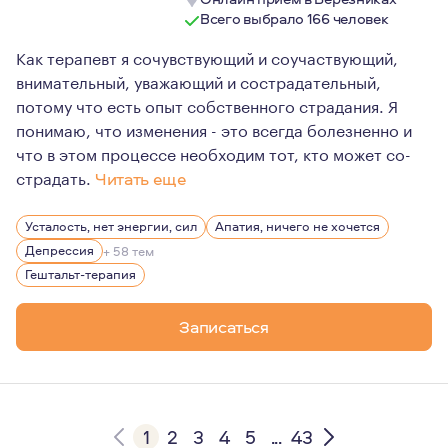
Всего выбрало 166 человек
Как терапевт я сочувствующий и соучаствующий,
внимательный, уважающий и сострадательный,
потому что есть опыт собственного страдания. Я
понимаю, что изменения - это всегда болезненно и
что в этом процессе необходим тот, кто может со-
страдать.
Читать еще
Я очень люблю в процессе терапии делиться своими зна
Усталость, нет энергии, сил
Апатия, ничего не хочется
Депрессия
+ 58 тем
Гештальт-терапия
Записаться
1
2
3
4
5
...
43