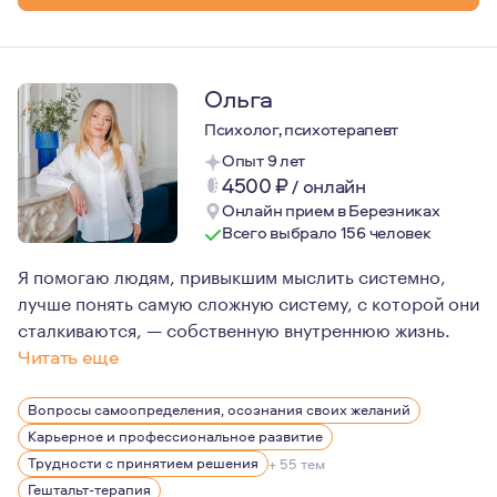
Ольга
Психолог, психотерапевт
Опыт 9 лет
4500
₽
/
онлайн
Онлайн прием в Березниках
Всего выбрало 156 человек
Я помогаю людям, привыкшим мыслить системно,
лучше понять самую сложную систему, с которой они
сталкиваются, — собственную внутреннюю жизнь.
Читать еще
Для меня профессиональная ответственность не закан
Вопросы самоопределения, осознания своих желаний
Уже 11 лет я нахожусь в личной терапии, регулярно п
Карьерное и профессиональное развитие
Для меня это не формальность, а обязательная часть 
Трудности с принятием решения
+ 55 тем
Гештальт-терапия