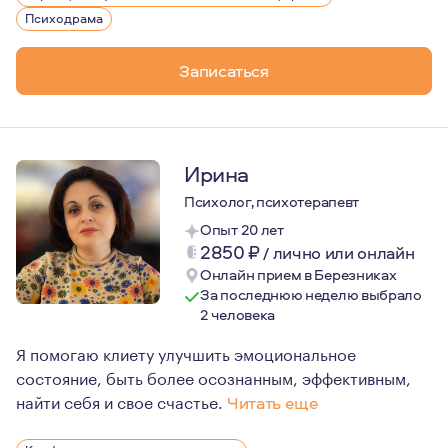
Я не смогу вас научить жить, но я могу вам помочь на
Психодрама
Записаться
Ирина
Психолог, психотерапевт
Опыт 20 лет
2850
₽
/
лично или онлайн
Онлайн прием в Березниках
За последнюю неделю выбрало
2 человека
Я помогаю клиету улучшить эмоциональное
состояние, быть более осознанным, эффективным,
найти себя и свое счастье.
Читать еще
Выбор быть психологом неслучайный. У меня всегда по