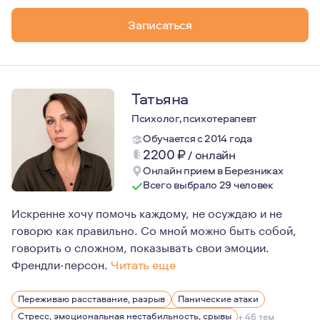
Записаться
Татьяна
Психолог, психотерапевт
Обучается с 2014 года
2200
₽
/
онлайн
Онлайн прием в Березниках
Всего выбрало 29 человек
Искренне хочу помочь каждому, не осуждаю и не
говорю как правильно. Со мной можно быть собой,
говорить о сложном, показывать свои эмоции.
Френдли-персон.
Читать еще
4года живу на Кипре знаю все о сложностях релокации.
Переживаю расставание, разрыв
Панические атаки
Психотерапия для меня это инструмент, облегчающий ж
Стресс, эмоциональная нестабильность, срывы
+ 46 тем