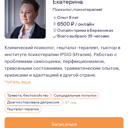
Екатерина
Психолог, психотерапевт
Опыт 8 лет
6500
₽
/
онлайн
Онлайн прием в Березниках
Всего выбрало 35 человек
Клинический психолог, гештальт-терапевт, тьютор в
институте психотерапии IPSIG (Италия). Работаю с
проблемами самооценки, перфекционизмом,
тревожными состояниями, травматическим опытом,
кризисами и адаптацией в другой стране.
Читать еще
Я считаю, что прохождение личной терапии не просто 
Тревога, беспокойство
Суицидальные попытки
Живу в Милане, работаю онлайн
Диагностирована депрессия
+ 97 тем
Гештальт-терапия
Записаться