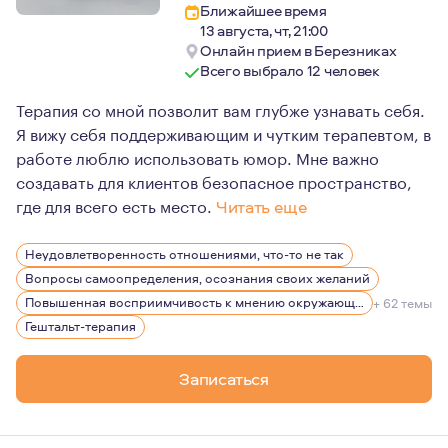
Ближайшее время
13 августа, чт, 21:00
Онлайн прием в Березниках
Всего выбрало 12 человек
Терапия со мной позволит вам глубже узнавать себя.
Я вижу себя поддерживающим и чутким терапевтом, в
работе люблю использовать юмор. Мне важно
создавать для клиентов безопасное пространство,
где для всего есть место.
Читать еще
Мне искренне интересен собственный путь развития, 10
Неудовлетворенность отношениями, что-то не так
Я много внимания и энергии направляю на то, что бы в
Вопросы самоопределения, осознания своих желаний
Повышенная восприимчивость к мнению окружающих
+ 62 темы
Гештальт-терапия
Записаться