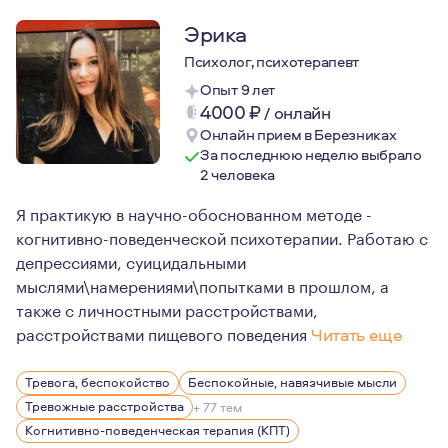
Эрика
Психолог, психотерапевт
Опыт 9 лет
4000
₽
/
онлайн
Онлайн прием в Березниках
За последнюю неделю выбрало
2 человека
Я практикую в научно-обоснованном методе -
когнитивно-поведенческой психотерапии. Работаю с
депрессиями, суицидальными
мыслями\намерениями\попытками в прошлом, а
также с личностными расстройствами,
расстройствами пищевого поведения
Читать еще
Ввиду клинической практики, беру в работу людей с 
Тревога, беспокойство
Беспокойные, навязчивые мысли
Тревожные расстройства
+ 77 тем
Когнитивно-поведенческая терапия (КПТ)