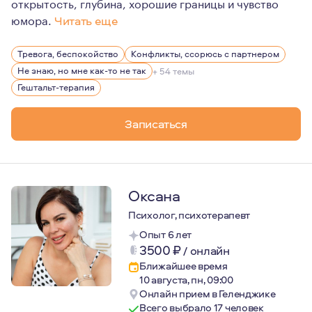
открытость, глубина, хорошие границы и чувство
юмора.
Читать еще
Больше 10 лет работаю онлайн. Мой самый большой инте
Тревога, беспокойство
Конфликты, ссорюсь с партнером
Люблю жизнь, свою семью, книги Макса Фрая, истории л
Не знаю, но мне как-то не так
+ 54 темы
Верю в то, что каждый сам кузнец своего счастья, тол
Гештальт-терапия
Записаться
Оксана
Психолог, психотерапевт
Опыт 6 лет
3500
₽
/
онлайн
Ближайшее время
10 августа, пн, 09:00
Онлайн прием в Геленджике
Всего выбрало 17 человек