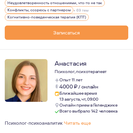
Неудовлетворенность отношениями, что-то не так
Конфликты, ссорюсь с партнером
+ 69 тем
Когнитивно-поведенческая терапия (КПТ)
Записаться
Анастасия
Психолог, психотерапевт
Опыт 11 лет
4000
₽
/
онлайн
Ближайшее время
13 августа, чт, 09:00
Онлайн прием в Геленджике
Всего выбрало 142 человека
Психолог-психоаналитик
Читать еще
Меня зовут Анастасия, я психотерапевт-психоаналитик.