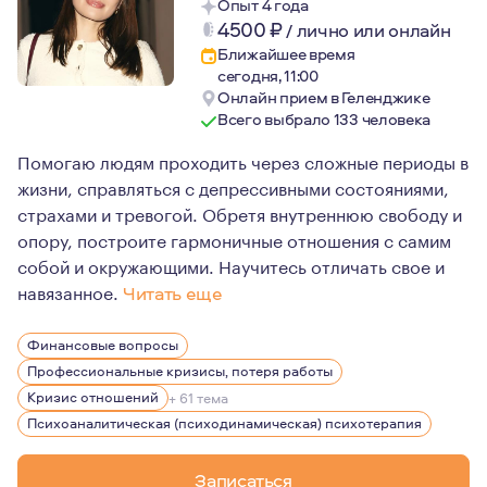
Опыт 4 года
4500
₽
/
лично или онлайн
Ближайшее время
сегодня, 11:00
Онлайн прием в Геленджике
Всего выбрало 133 человека
Помогаю людям проходить через сложные периоды в
жизни, справляться с депрессивными состояниями,
страхами и тревогой. Обретя внутреннюю свободу и
опору, построите гармоничные отношения с самим
собой и окружающими. Научитесь отличать свое и
навязанное.
Читать еще
Член Международной ассоциации терапии, сфокусирова
Финансовые вопросы
Член Русскоязычного общества терапии фокусированн
Профессиональные кризисы, потеря работы
Прохожу супервизию у О. Кернберга и Ф. Йоманса.
Кризис отношений
+ 61 тема
Психоаналитическая (психодинамическая) психотерапия
Член Национальной Ассоциации EMDR России.
Регулярно участвую в научных конференциях и повыша
Записаться