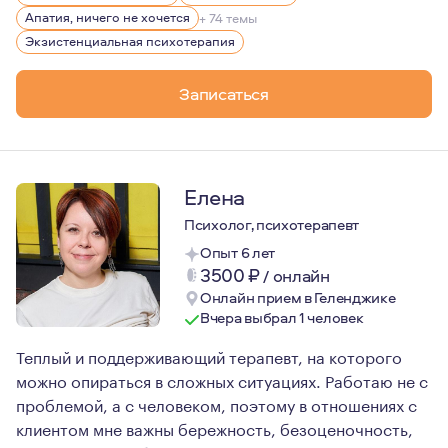
В своей работе, я придерживаюсь принципа экологично
Апатия, ничего не хочется
+ 74 темы
Экзистенциальная психотерапия
Записаться
Елена
Психолог, психотерапевт
Опыт 6 лет
3500
₽
/
онлайн
Онлайн прием в Геленджике
Вчера выбрал 1 человек
Теплый и поддерживающий терапевт, на которого
можно опираться в сложных ситуациях. Работаю не с
проблемой, а с человеком, поэтому в отношениях с
клиентом мне важны бережность, безоценочность,