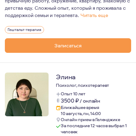
детства еду. Сложный опыт, который я проживала с
поддержкой семьи и терапевта.
Читать еще
Для меня психотерапия - это искусство, стиль жизни, 
Гештальт-терапия
«Изменение не происходит через намеренную попытку из
Именно эта цитата отражает мои профессиональные це
Записаться
Элина
Психолог, психотерапевт
Опыт 10 лет
3500
₽
/
онлайн
Ближайшее время
10 августа, пн, 14:00
Онлайн прием в Геленджике
За последние 12 часов выбрал 1
человек