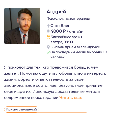
Андрей
Психолог, психотерапевт
Опыт 6 лет
4000
₽
/
онлайн
Ближайшее время
завтра, 08:00
Онлайн прием в Геленджике
За последний месяц выбрало 10
человек
Я психолог для тех, кто тревожится больше, чем
желает. Помогаю ощутить любопытство и интерес к
жизни, обрести ответственность за своё
эмоциональное состояние, безусловное принятие
себя и других. Использую доказательные методы
современной психотерапии
Читать еще
Я являюсь членом Ассоциации когнитивно-поведенческ
Кризис отношений