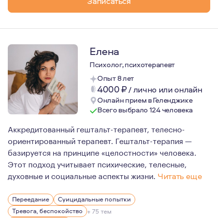
Записаться
Елена
Психолог, психотерапевт
Опыт 8 лет
4000
₽
/
лично или онлайн
Онлайн прием в Геленджике
Всего выбрало 124 человека
Аккредитованный гештальт-терапевт, телесно-
ориентированный терапевт. Гештальт-терапия —
базируется на принципе «целостности» человека.
Этот подход учитывает психические, телесные,
духовные и социальные аспекты жизни.
Читать еще
Ведущими ценностями в работе для меня являются конф
Переедание
Суицидальные попытки
Исследование себя через призму психотерапевтических
Тревога, беспокойство
+ 75 тем