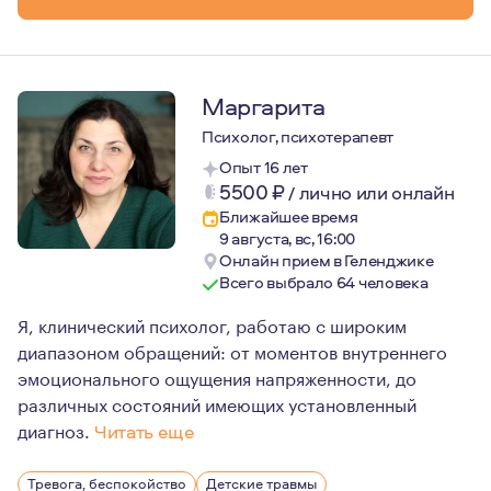
Регулярно посещаю супервизии и прохожу личную терап
Гарантирую конфиденциальность.
Чту этический кодекс.
Маргарита
Не даю советов.
Психолог, психотерапевт
Люблю психологию всей душой.
Опыт 16 лет
Нет лучшего времени, чем сейчас.
5500
₽
/
лично или онлайн
Ближайшее время
9 августа, вс, 16:00
Онлайн прием в Геленджике
Всего выбрало 64 человека
Я, клинический психолог, работаю с широким
диапазоном обращений: от моментов внутреннего
эмоционального ощущения напряженности, до
различных состояний имеющих установленный
диагноз.
Читать еще
Работая в клиниках, я занималась дифференциальной п
Тревога, беспокойство
Детские травмы