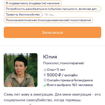
Я подвергаюсь (подвергся) насилию
Я помогаю людям разрешать свои внутренние конфликт
Потребность разобраться в событиях прошлого, включая детство
Чтобы работать с людьми как аналитический психотер
Тревога, беспокойство
+ 78 тем
Психоаналитическая (психодинамическая) психотерапия
Ко мне обращаются, когда собственные ресурсы решени
Записаться
Юлия
Психолог, психотерапевт
Опыт 11 лет
5000
₽
/
онлайн
Онлайн прием в Геленджике
Всего выбрало 162 человека
Семь лет живу в эмиграции. Для меня эмиграция - это
социальное самоубийство, когда теряешь:
привычную работу, окружение, квартиру, знакомую с