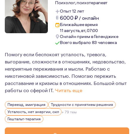
Психолог, психотерапевт
Опыт 12 лет
6000
₽
/
онлайн
Ближайшее время
11 августа, вт, 07:00
Онлайн прием в Геленджике
Всего выбрало 83 человека
Помогу если беспокоят усталость, тревога,
выгорание, сложности в отношениях, недовольство,
неприятные переживания и мысли. Работаю с
никотиновой зависимостью. Помогаю пережить
расставание и кризисы в отношениях. Большой опыт
работы со сферой IT.
Читать еще
Мои клиенты серьезно относятся к своему психологиче
Переезд, эмиграция
Трудности с принятием решения
Для изменений нужно многое - ресурсы, время, силы, п
Усталость, нет энергии, сил
+ 79 тем
Буду рада помочь Вам и поддержать на любом этапе Ва
Гештальт-терапия