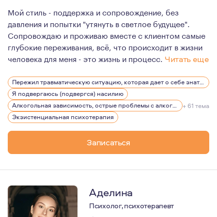
Мой стиль - поддержка и сопровождение, без
давления и попытки "утянуть в светлое будущее".
Сопровождаю и проживаю вместе с клиентом самые
глубокие переживания, всё, что происходит в жизни
человека для меня - это жизнь и процесс.
Читать еще
Много лет своей жизни я посвятила благотворительнос
Пережил травматическую ситуацию, которая дает о себе знать, беспокоит, вызывает эмоции
Работа занимает много места и времени моей жизни, од
Я подвергаюсь (подвергся) насилию
В отношениях, воспитываю двоих котов. А иногда они ме
Алкогольная зависимость, острые проблемы с алкоголем
+ 61 тема
Экзистенциальная психотерапия
Записаться
Аделина
Психолог, психотерапевт