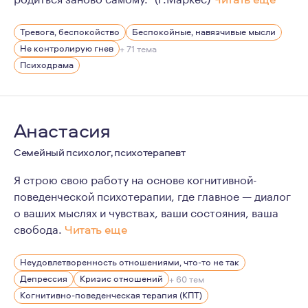
В своей жизни я пережила немало трудных и порой нер
Тревога, беспокойство
Беспокойные, навязчивые мысли
Не контролирую гнев
+ 71 тема
Психодрама
Анастасия
Семейный психолог, психотерапевт
Я строю свою работу на основе когнитивной-
поведенческой психотерапии, где главное — диалог
о ваших мыслях и чувствах, ваши состояния, ваша
свобода.
Читать еще
Я ориентируюсь в жизни на двух основных моментах: пр
Неудовлетворенность отношениями, что-то не так
Постоянно нахожусь в процессе повышения квалификац
Депрессия
Кризис отношений
+ 60 тем
Когнитивно-поведенческая терапия (КПТ)