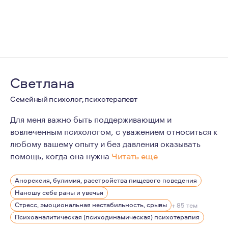
Светлана
Семейный психолог, психотерапевт
Для меня важно быть поддерживающим и
вовлеченным психологом, с уважением относиться к
любому вашему опыту и без давления оказывать
помощь, когда она нужна
Читать еще
Мой личный опыт терапии показал мне, как работа с п
Анорексия, булимия, расстройства пищевого поведения
Наношу себе раны и увечья
Стресс, эмоциональная нестабильность, срывы
+ 85 тем
Психоаналитическая (психодинамическая) психотерапия