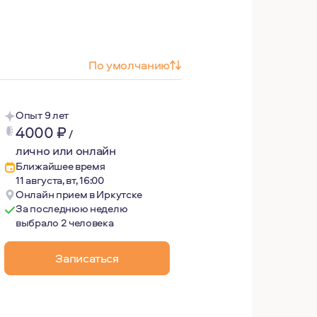
По умолчанию
Опыт 9 лет
4000
₽
/
лично или онлайн
Ближайшее время
11 августа, вт, 16:00
Онлайн прием в Иркутске
За последнюю неделю
выбрало 2 человека
сихологом может качественно изменить жизнь благодаря б
Записаться