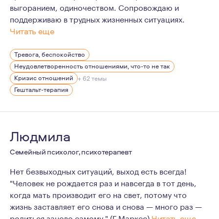
выгоранием, одиночеством. Сопровождаю и
поддерживаю в трудных жизненных ситуациях.
Читать еще
Я пришла в психологию в момент проживания сильного к
Тревога, беспокойство
На данный момент я имею достаточно опыта, знаний и 
Неудовлетворенность отношениями, что-то не так
Люблю жизнь во всём её многообразии, активные виды 
Кризис отношений
+ 62 темы
Гештальт-терапия
17 лет в стабильных отношениях, воспитываю 3 детей
Людмила
Семейный психолог, психотерапевт
Нет безвыходных ситуаций, выход есть всегда!
"Человек не рождается раз и навсегда в тот день,
когда мать производит его на свет, потому что
жизнь заставляет его снова и снова — много раз —
родиться заново самому." (Г.Маркес)
Читать еще