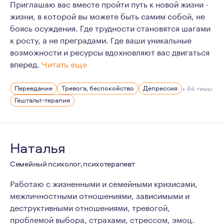
Приглашаю вас вместе пройти путь к новой жизни -
жизни, в которой вы можете быть самим собой, не
боясь осуждения. Где трудности становятся шагами
к росту, а не преградами. Где ваши уникальные
возможности и ресурсы вдохновляют вас двигаться
вперед.
Читать еще
Мне 35 лет. Живу в Краснодаре.
Переедание
Тревога, беспокойство
Депрессия
+ 64 темы
У меня есть один ребенок, сын.
Гештальт-терапия
Очень люблю путешествия. Есть опыт горных восхожден
Психология для меня сейчас - это образ жизни и мышл
Регулярная личная терапия появилась у меня в 2016 год
Наталья
Начало моего обучения - 2018 год.
Семейный психолог, психотерапевт
Начало практики - 2020 год.
Работаю с жизненными и семейными кризисами,
Одними из самых важных принципов моей работы являют
межличностными отношениями, зависимыми и
деструктивными отношениями, тревогой,
проблемой выбора, страхами, стрессом, эмоц.