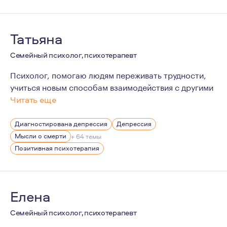
Татьяна
Семейный психолог, психотерапевт
Психолог, помогаю людям переживать трудности,
учиться новым способам взаимодействия с другими
Читать еще
Некоторое время я была клиентом психолога. Благодар
Диагностирована депрессия
Депрессия
Мысли о смерти
+ 64 темы
Позитивная психотерапия
Елена
Семейный психолог, психотерапевт