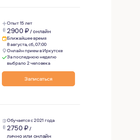
Опыт 15 лет
2900
₽
/
онлайн
Ближайшее время
8 августа, сб, 07:00
Онлайн прием в Иркутске
За последнюю неделю
выбрало 2 человека
 вопрос или прояснить свою ситуацию. В такие моменты о
Записаться
Обучается с 2021 года
2750
₽
/
лично или онлайн