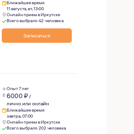
Ближайшее время
11 августа, вт, 13:00
Онлайн прием в Иркутске
Всего выбрало 42 человека
Записаться
ий, в том числе на Эльбрус.
ения.
у.
Опыт 7 лет
6000
₽
/
лично или онлайн
Ближайшее время
ся бережность, честность, открытость к диалогу, уважени
завтра, 07:00
Онлайн прием в Иркутске
Всего выбрало 202 человека