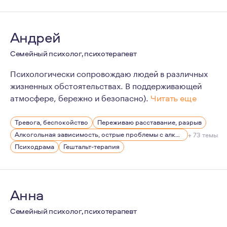
Андрей
Семейный психолог, психотерапевт
Психологически сопровождаю людей в различных
жизненных обстоятельствах. В поддерживающей
атмосфере, бережно и безопасно).
Читать еще
В жизни часто возникает необходимость понять важный
Тревога, беспокойство
Переживаю расставание, разрыв
Алкогольная зависимость, острые проблемы с алкоголем
+ 73 темы
Психодрама
Гештальт-терапия
Анна
Семейный психолог, психотерапевт