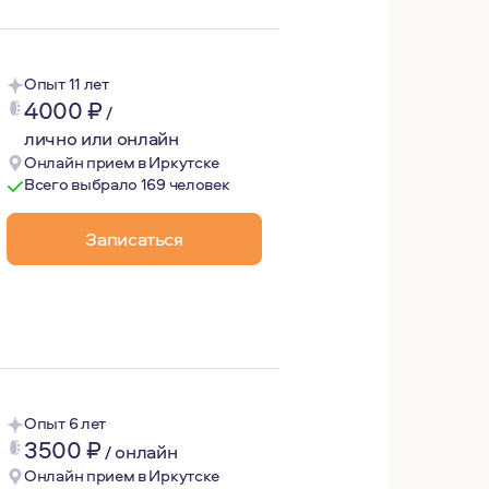
Опыт 11 лет
4000
₽
/
лично или онлайн
Онлайн прием в Иркутске
Всего выбрало 169 человек
Записаться
я этому опыту я решила, что хочу консультировать людей
Опыт 6 лет
3500
₽
/
онлайн
Онлайн прием в Иркутске