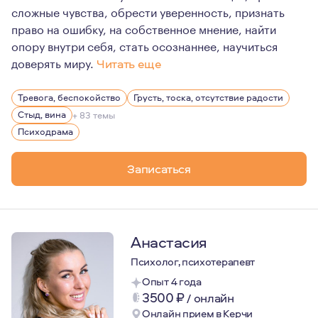
сложные чувства, обрести уверенность, признать
право на ошибку, на собственное мнение, найти
опору внутри себя, стать осознаннее, научиться
доверять миру.
Читать еще
Для меня психотерапия - это про любовь к себе, про ц
Тревога, беспокойство
Грусть, тоска, отсутствие радости
Стыд, вина
+ 83 темы
Психодрама
Записаться
Анастасия
Психолог, психотерапевт
Опыт 4 года
3500
₽
/
онлайн
Онлайн прием в Керчи