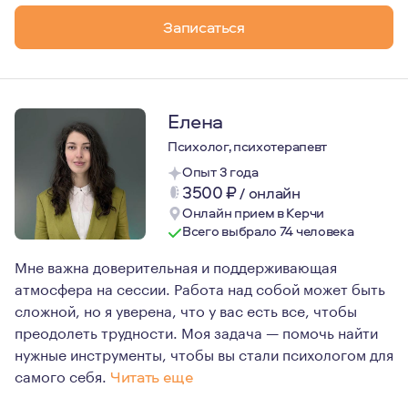
Психотерапия это не тренинг, не коучинг. Это путь, п
Записаться
Гештальт-терапия позволяет познать себя, принять себ
Я с удовольствием помогу вам в этом путешествии к себ
Елена
Психолог, психотерапевт
Опыт 3 года
3500
₽
/
онлайн
Онлайн прием в Керчи
Всего выбрало 74 человека
Мне важна доверительная и поддерживающая
атмосфера на сессии. Работа над собой может быть
сложной, но я уверена, что у вас есть все, чтобы
преодолеть трудности. Моя задача — помочь найти
нужные инструменты, чтобы вы стали психологом для
самого себя.
Читать еще
Я являюсь членом Ассоциации когнитивно-бихевиоральн