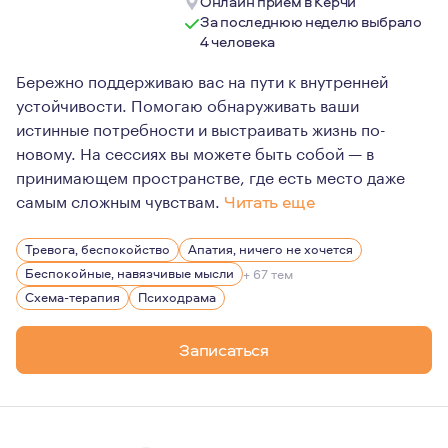
Онлайн прием в Керчи
За последнюю неделю выбрало
4 человека
Бережно поддерживаю вас на пути к внутренней
устойчивости. Помогаю обнаруживать ваши
истинные потребности и выстраивать жизнь по-
новому. На сессиях вы можете быть собой — в
принимающем пространстве, где есть место даже
самым сложным чувствам.
Читать еще
Мне 38 лет. Первое образование — стратегический мен
Тревога, беспокойство
Апатия, ничего не хочется
В работе для меня важны честность, глубина и уважение
Беспокойные, навязчивые мысли
+ 67 тем
Помимо работы я люблю горы и сноуборд, бег и плавани
Схема-терапия
Психодрама
Постоянное обучение новому — неотъемлемая и одна и
Записаться