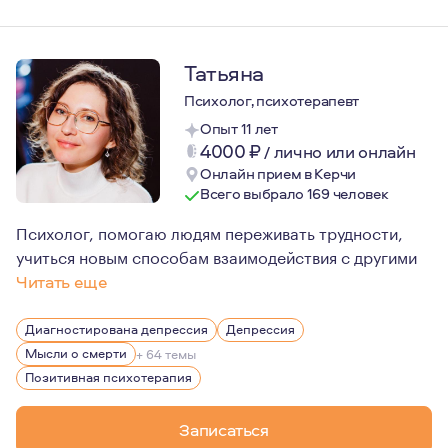
Татьяна
Психолог, психотерапевт
Опыт 11 лет
4000
₽
/
лично или онлайн
Онлайн прием в Керчи
Всего выбрало 169 человек
Психолог, помогаю людям переживать трудности,
учиться новым способам взаимодействия с другими
Читать еще
Некоторое время я была клиентом психолога. Благодаря
Диагностирована депрессия
Депрессия
Мысли о смерти
+ 64 темы
Позитивная психотерапия
Записаться