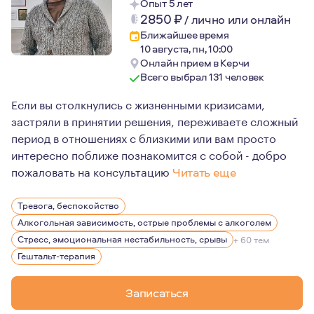
Опыт 5 лет
2850
₽
/
лично или онлайн
Ближайшее время
10 августа, пн, 10:00
Онлайн прием в Керчи
Всего выбрал 131 человек
Если вы столкнулись с жизненными кризисами,
застряли в принятии решения, переживаете сложный
период в отношениях с близкими или вам просто
интересно поближе познакомится с собой - добро
пожаловать на консультацию
Читать еще
В работе психолога, психотерапевта наиболее важным
Тревога, беспокойство
Честность, выстраивание доверительных, безопасных о
Алкогольная зависимость, острые проблемы с алкоголем
Стресс, эмоциональная нестабильность, срывы
+ 60 тем
Гештальт-терапия
Записаться