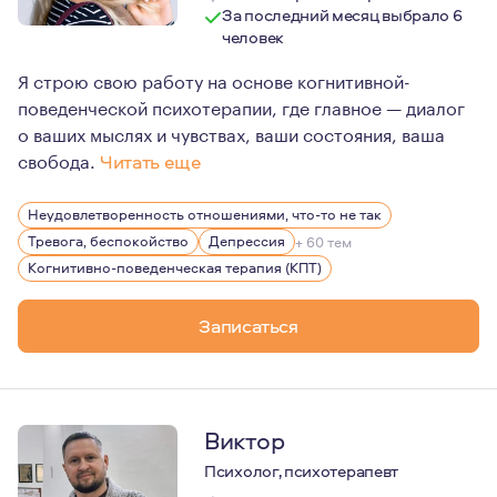
За последний месяц выбрало 6
человек
Я строю свою работу на основе когнитивной-
поведенческой психотерапии, где главное — диалог
о ваших мыслях и чувствах, ваши состояния, ваша
свобода.
Читать еще
Я ориентируюсь в жизни на двух основных моментах: пр
Неудовлетворенность отношениями, что-то не так
Постоянно нахожусь в процессе повышения квалификац
Тревога, беспокойство
Депрессия
+ 60 тем
Когнитивно-поведенческая терапия (КПТ)
Записаться
Виктор
Психолог, психотерапевт