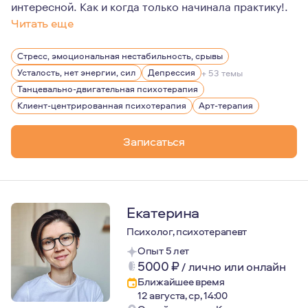
интересной. Как и когда только начинала практику!.
Читать еще
Для меня большой ценностью являются свобода личности
Стресс, эмоциональная нестабильность, срывы
Усталость, нет энергии, сил
Депрессия
+ 53 темы
Танцевально-двигательная психотерапия
Клиент-центрированная психотерапия
Арт-терапия
Записаться
Екатерина
Психолог, психотерапевт
Опыт 5 лет
5000
₽
/
лично или онлайн
Ближайшее время
12 августа, ср, 14:00