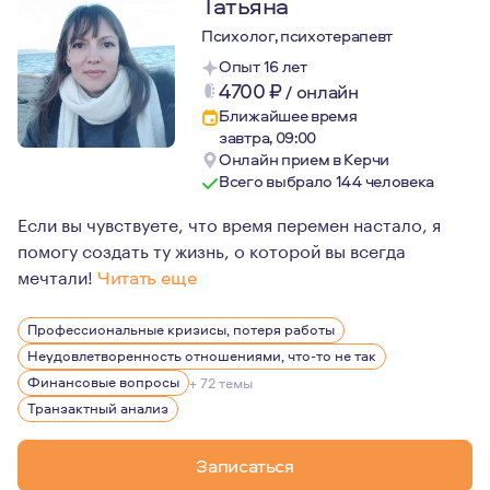
Татьяна
Психолог, психотерапевт
Опыт 16 лет
4700
₽
/
онлайн
Ближайшее время
завтра, 09:00
Онлайн прием в Керчи
Всего выбрало 144 человека
Если вы чувствуете, что время перемен настало, я
помогу создать ту жизнь, о которой вы всегда
мечтали!
Читать еще
Меня зовут Татьяна ПЕДАЕВА. Я психолог и психотерапе
Профессиональные кризисы, потеря работы
Долгое время мечтала работать с темой ОДИНОЧЕСТВ
Неудовлетворенность отношениями, что-то не так
Думала: "Ну, чему я могу научить клиентов, если я сама
Финансовые вопросы
+ 72 темы
Транзактный анализ
Я была телевизионным журналистом". В 26 лет поняла, 
Личная и групповая терапии полностью перекроили мою 
Записаться