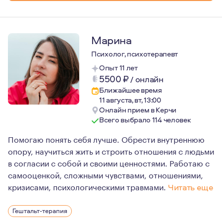
Марина
Психолог, психотерапевт
Опыт 11 лет
5500
₽
/
онлайн
Ближайшее время
11 августа, вт, 13:00
Онлайн прием в Керчи
Всего выбрало 114 человек
Помогаю понять себя лучше. Обрести внутреннюю
опору, научиться жить и строить отношения с людьми
в согласии с собой и своими ценностями. Работаю с
самооценкой, сложными чувствами, отношениями,
кризисами, психологическими травмами.
Читать еще
Я верю, что каждый человек обладает силой трансфор
Гештальт-терапия
И во многом это зависит от желания и мотивации добив