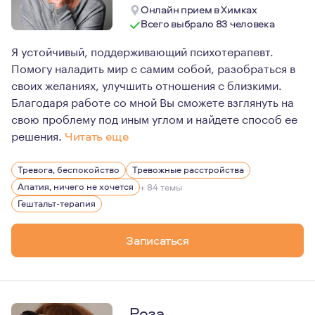
Онлайн прием в Химках
Всего выбрало 83 человека
Я устойчивый, поддерживающий психотерапевт.
Помогу наладить мир с самим собой, разобраться в
своих желаниях, улучшить отношения с близкими.
Благодаря работе со мной Вы сможете взглянуть на
свою проблему под иным углом и найдете способ ее
решения.
Читать еще
Я в браке 25 лет, имею троих детей. Личный опыт психо
Тревога, беспокойство
Тревожные расстройства
Апатия, ничего не хочется
+ 84 темы
Гештальт-терапия
Записаться
Роза