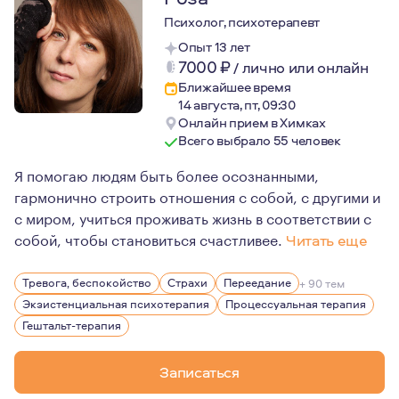
Психолог, психотерапевт
Опыт 13 лет
7000
₽
/
лично или онлайн
Ближайшее время
14 августа, пт, 09:30
Онлайн прием в Химках
Всего выбрало 55 человек
Я помогаю людям быть более осознанными,
гармонично строить отношения с собой, с другими и
с миром, учиться проживать жизнь в соответствии с
собой, чтобы становиться счастливее.
Читать еще
Меня зовут Роза Герман, я психолог. Для меня это не 
Тревога, беспокойство
Страхи
Переедание
+ 90 тем
Немного о себе: дважды замужем, дочь 12 лет. В прошл
Экзистенциальная психотерапия
Процессуальная терапия
Гештальт-терапия
Записаться