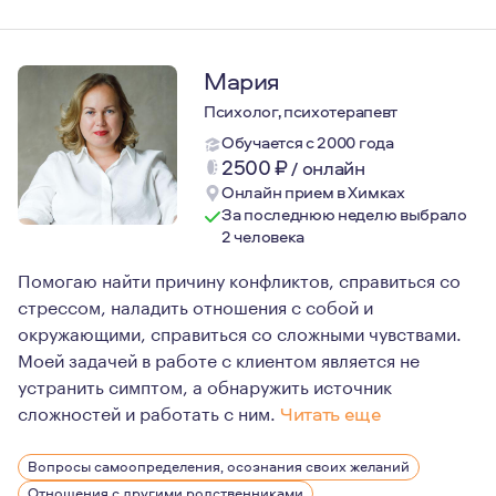
Мария
Психолог, психотерапевт
Обучается с 2000 года
2500
₽
/
онлайн
Онлайн прием в Химках
За последнюю неделю выбрало
2 человека
Помогаю найти причину конфликтов, справиться со
стрессом, наладить отношения с собой и
окружающими, справиться со сложными чувствами.
Моей задачей в работе с клиентом является не
устранить симптом, а обнаружить источник
сложностей и работать с ним.
Читать еще
Профессия психолог мой осознанный выбор. Много лет в
Вопросы самоопределения, осознания своих желаний
В настоящее время я продолжаю проходить личную тера
Отношения с другими родственниками