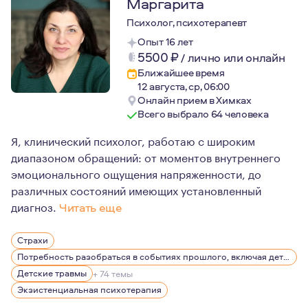
Маргарита
Психолог, психотерапевт
Опыт 16 лет
5500
₽
/
лично или онлайн
Ближайшее время
12 августа, ср, 06:00
Онлайн прием в Химках
Всего выбрало 64 человека
Я, клинический психолог, работаю с широким
диапазоном обращений: от моментов внутреннего
эмоционального ощущения напряженности, до
различных состояний имеющих установленный
диагноз.
Читать еще
Работая в клиниках, я занималась дифференциальной п
Страхи
В своей работе, я придерживаюсь принципа экологично
Потребность разобраться в событиях прошлого, включая детство
Детские травмы
+ 74 темы
Экзистенциальная психотерапия