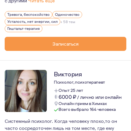
Читать еще
Я прошла большой путь профессионального и личного ст
Тревога, беспокойство
Одиночество
Усталость, нет энергии, сил
+ 58 тем
Гештальт-терапия
Записаться
Виктория
Психолог, психотерапевт
Опыт 25 лет
6000
₽
/
лично или онлайн
Онлайн прием в Химках
Всего выбрало 164 человека
Системный психолог. Когда человеку плохо,то он
часто сосредоточен лишь на том месте, где ему