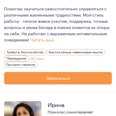
Помогаю научиться самостоятельно справляться с
различными жизненными трудностями. Мой стиль
работы - теплое живое участие, поддержка, точные
вопросы и умная беседа в поиске клиентов их опоры
на себя. Не работаю с выраженным антивитальным
поведением!
Читать еще
Мои ценности в работе: этика, гуманизм, толерантнос
Тревога, беспокойство
Беспокойные, навязчивые мысли
Я вдумчивый, теплый, устойчивый и внимательный терап
Переедание
+ 82 темы
Работаю только длительно, не смогу помочь в кризисн
Гештальт-терапия
Записаться
Ирина
Психолог, психотерапевт