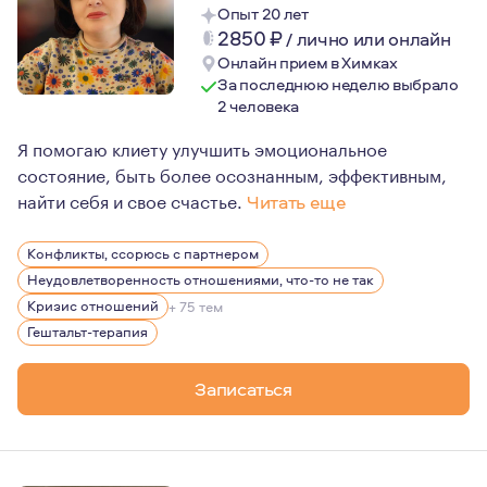
Опыт 20 лет
2850
₽
/
лично или онлайн
Онлайн прием в Химках
За последнюю неделю выбрало
2 человека
Я помогаю клиету улучшить эмоциональное
состояние, быть более осознанным, эффективным,
найти себя и свое счастье.
Читать еще
Выбор быть психологом неслучайный. У меня всегда по
Конфликты, ссорюсь с партнером
Неудовлетворенность отношениями, что-то не так
Кризис отношений
+ 75 тем
Гештальт-терапия
Записаться