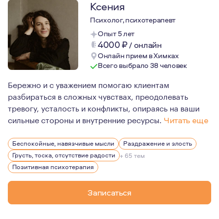
Ксения
Психолог, психотерапевт
Опыт 5 лет
4000
₽
/
онлайн
Онлайн прием в Химках
Всего выбрало 38 человек
Бережно и с уважением помогаю клиентам
разбираться в сложных чувствах, преодолевать
тревогу, усталость и конфликты, опираясь на ваши
сильные стороны и внутренние ресурсы.
Читать еще
Наша работа может принимать следующие формы:
Беспокойные, навязчивые мысли
Раздражение и злость
Консультирование- краткосрочный формат для решения 
Грусть, тоска, отсутствие радости
+ 65 тем
Терапия – исследование широкого спектра состояний и
Позитивная психотерапия
Продолжительность сессии 50 минут
Записаться
Психотерапия - это возможность увидеть и услышать се
Я уверена, что каждый может справиться со своими тру