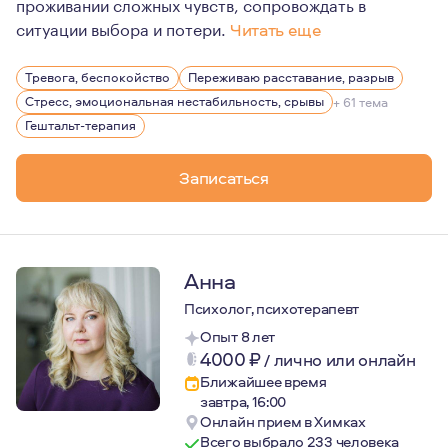
проживании сложных чувств, сопровождать в
ситуации выбора и потери.
Читать еще
Для меня встреча с каждым клиентом, это про маленьк
Тревога, беспокойство
Переживаю расставание, разрыв
Я всегда мечтала быть психологом. Это моя первая и е
Стресс, эмоциональная нестабильность, срывы
+ 61 тема
Я замужем, моим отношениям уже более 10 лет. Детей у 
Гештальт-терапия
Люблю спорт, являюсь частым гостем тренажёрных зал
Записаться
Не являюсь поклонником активного проведения отдыха - 
Медлительна, как в жизни, так и в работе. Не спешу ус
Анна
Психолог, психотерапевт
Опыт 8 лет
4000
₽
/
лично или онлайн
Ближайшее время
завтра, 16:00
Онлайн прием в Химках
Всего выбрало 233 человека