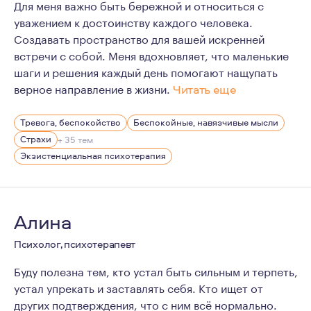
Для меня важно быть бережной и относиться с
уважением к достоинству каждого человека.
Создавать пространство для вашей искренней
встречи с собой. Меня вдохновляет, что маленькие
шаги и решения каждый день помогают нащупать
верное направление в жизни.
Читать еще
Мне кажется значимой при встрече релевантность опыт
Тревога, беспокойство
Беспокойные, навязчивые мысли
Я прошла две эмиграции, мне знакома жизнь в путешест
Страхи
+ 35 тем
С тех пор, как стала мамой, я не раздражаюсь при вид
Экзистенциальная психотерапия
Я делаю керамику, это один из моих способов узнавать
Люблю картины, танец, чаепития с друзьями и разгово
Алина
Психолог, психотерапевт
Буду полезна тем, кто устал быть сильным и терпеть,
устал упрекать и заставлять себя. Кто ищет от
других подтверждения, что с ним всё нормально.