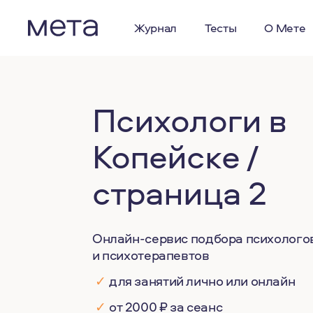
Журнал
Тесты
О Мете
Психологи в
Копейске /
страница 2
Онлайн-сервис подбора психолого
и психотерапевтов
✓
для занятий лично или онлайн
✓
от 2000 ₽ за сеанс