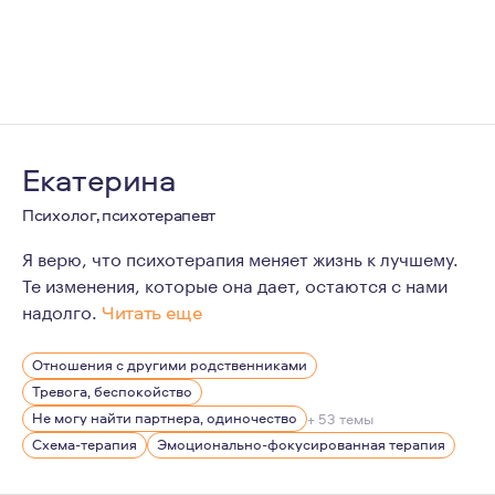
Екатерина
Психолог, психотерапевт
Я верю, что психотерапия меняет жизнь к лучшему.
Те изменения, которые она дает, остаются с нами
надолго.
Читать еще
Мне 31 год, замужем, есть дочь. Более 12 лет в проф
Отношения с другими родственниками
Тревога, беспокойство
Не могу найти партнера, одиночество
+ 53 темы
Схема-терапия
Эмоционально-фокусированная терапия