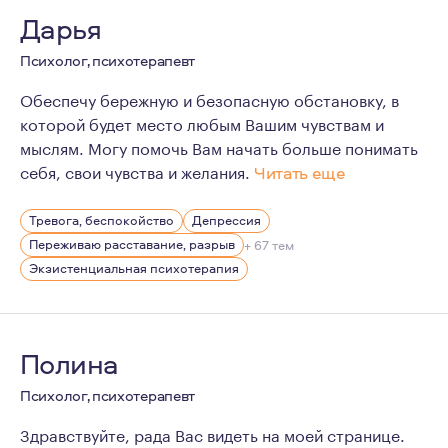
Дарья
Психолог, психотерапевт
Обеспечу бережную и безопасную обстановку, в
которой будет место любым Вашим чувствам и
мыслям. Могу помочь Вам начать больше понимать
себя, свои чувства и желания.
Читать еще
Главная ценность, которой я руководствуюсь в работе 
Тревога, беспокойство
Депрессия
Регулярно прохожу личную терапию и супервизию, уча
Переживаю расставание, разрыв
+ 67 тем
Экзистенциальная психотерапия
Полина
Психолог, психотерапевт
Здравствуйте, рада Вас видеть на моей странице.