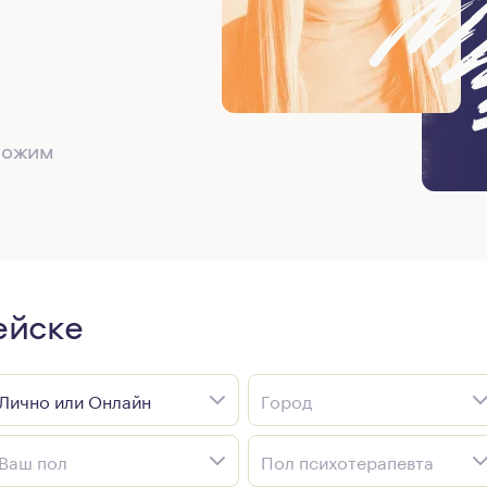
дложим
ейске
Лично или Онлайн
Город
Ваш пол
Пол психотерапевта