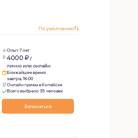
По умолчанию
Опыт 7 лет
4000
₽
/
лично или онлайн
Ближайшее время
завтра, 16:00
Онлайн прием в Копейске
Всего выбрало 35 человек
ессии, и 7 из них работаю как частно практикующий псих
Записаться