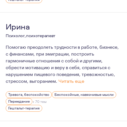
Основными ценностями в работе для меня являются: б
Ирина
Психолог, психотерапевт
Помогаю преодолеть трудности в работе, бизнесе,
с финансами, при эмиграции, построить
гармоничные отношения с собой и другими,
обрести мотивацию и веру в себя, справиться с
нарушением пищевого поведения, тревожностью,
стрессом, выгоранием.
Читать еще
Для меня представляет интерес сам человек, как носи
Тревога, беспокойство
Беспокойные, навязчивые мысли
Переедание
+ 70 тем
Гештальт-терапия