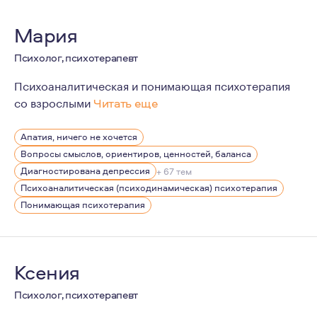
Мария
Психолог, психотерапевт
Психоаналитическая и понимающая психотерапия
со взрослыми
Читать еще
Я начала изучать психотерапию в 2009 году, а мое пе
Апатия, ничего не хочется
Являюсь членом-соучредителем Ассоциации Понимаю
Вопросы смыслов, ориентиров, ценностей, баланса
Диагностирована депрессия
+ 67 тем
Психоаналитическая (психодинамическая) психотерапия
Понимающая психотерапия
Ксения
Психолог, психотерапевт