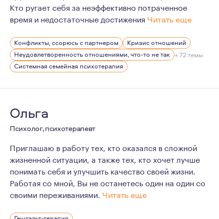
Кто ругает себя за неэффективно потраченное
время и недостаточные достижения
Читать еще
Для меня психотерапия - не просто профессия, это ст
Конфликты, ссорюсь с партнером
Кризис отношений
Меня очень увлекает то, что я делаю каждый день, и о
Неудовлетворенность отношениями, что-то не так
+ 72 темы
Психотерапия, это процесс. Это не вершина, покорив 
Системная семейная психотерапия
Это безграничный простор возможностей и ограничений
Ольга
Психолог, психотерапевт
Приглашаю в работу тех, кто оказался в сложной
жизненной ситуации, а также тех, кто хочет лучше
понимать себя и улучшить качество своей жизни.
Работая со мной, Вы не останетесь один на один со
своими переживаниями.
Читать еще
Я, в первую очередь, чувствующий человек со своим ж
Гештальт-терапия