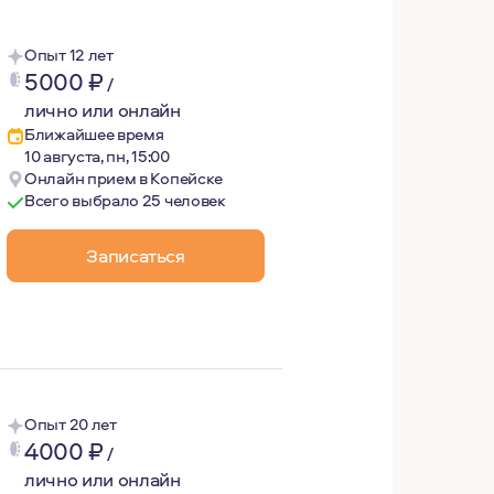
Опыт 12 лет
5000
₽
/
лично или онлайн
Ближайшее время
10 августа, пн, 15:00
Онлайн прием в Копейске
рвое образование - религиоведческое. Мне всегда был ин
Всего выбрало 25 человек
щей Психотерапии.
Записаться
Опыт 20 лет
4000
₽
/
лично или онлайн