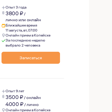
Опыт 3 года
3800
₽
/
лично или онлайн
Ближайшее время
11 августа, вт, 07:00
Онлайн прием в Копейске
За последнюю неделю
выбрало 2 человека
- индивидуальность каждого отдельно взятого человека, 
Записаться
вствую в интервизионных группах.
Опыт 9 лет
3500
₽
/
онлайн
4000
₽
/
лично
Онлайн прием в Копейске