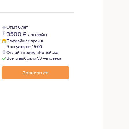
езопасность, конфиденциальность и уважение к уникально
Опыт 6 лет
3500
₽
/
онлайн
Ближайшее время
9 августа, вс, 15:00
Онлайн прием в Копейске
Всего выбрало 33 человека
Записаться
тель смыслов, мотивов и ценностей. Неоспоримыми для м