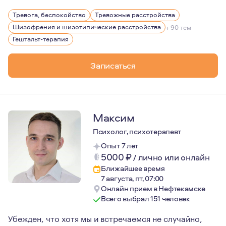
На личном опыте прохождения терапии могу сказать: из
Тревога, беспокойство
Тревожные расстройства
Именно этому я предлагаю вам научиться в терапии со 
Шизофрения и шизотипические расстройства
+ 90 тем
Гештальт-терапия
Записаться
Максим
Психолог, психотерапевт
Опыт 7 лет
5000
₽
/
лично или онлайн
Ближайшее время
7 августа, пт, 07:00
Онлайн прием в Нефтекамске
Всего выбрал 151 человек
Убежден, что хотя мы и встречаемся не случайно,