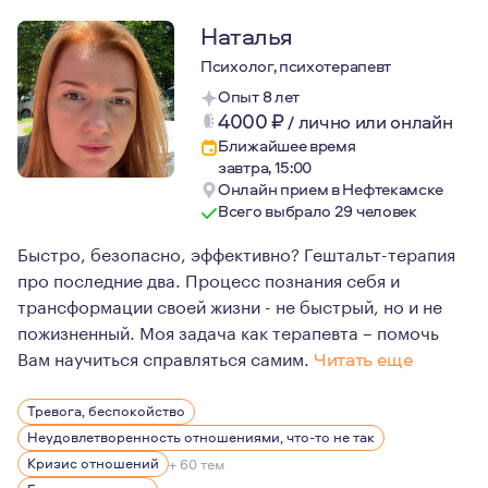
Наталья
Психолог, психотерапевт
Опыт 8 лет
4000
₽
/
лично или онлайн
Ближайшее время
завтра, 15:00
Онлайн прием в Нефтекамске
Всего выбрало 29 человек
Быстро, безопасно, эффективно? Гештальт-терапия
про последние два. Процесс познания себя и
трансформации своей жизни - не быстрый, но и не
пожизненный. Моя задача как терапевта – помочь
Вам научиться справляться самим.
Читать еще
Я сертифицированный аккредитованный гештальт-терапе
Тревога, беспокойство
Гештальт для меня не только инструмент, но и философи
Неудовлетворенность отношениями, что-то не так
Как терапевт я очень теплая и поддерживающая. Спокой
Кризис отношений
+ 60 тем