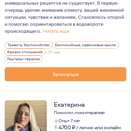
универсальных рецептов не существует. В первую
очередь уделяю внимание клиенту, вашей жизненной
ситуации, чувствам и желаниям. Становлюсь опорой
и помогаю сориентироваться в водовороте
происходящего.
Читать еще
Люблю юмор и стендап - сам несколько раз выступал к
Тревога, беспокойство
Беспокойные, навязчивые мысли
Увлекаюсь плаванием, интуитивными танцами, тантрой 
Кризис отношений
+ 77 тем
Обратившись ко мне вы сделаете первый шаг к решени
Гештальт-терапия
От меня можно ожидать внимательного и этичного отн
Записаться
Екатерина
Психолог, психотерапевт
Опыт 7 лет
4700
₽
/
лично или онлайн