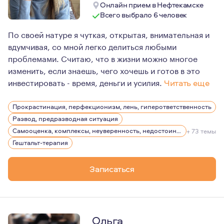
Онлайн прием в Нефтекамске
Всего выбрало 6 человек
По своей натуре я чуткая, открытая, внимательная и
вдумчивая, со мной легко делиться любыми
проблемами. Считаю, что в жизни можно многое
изменить, если знаешь, чего хочешь и готов в это
инвестировать - время, деньги и усилия.
Читать еще
По первому образованию я строитель-технолог магистр 
Прокрастинация, перфекционизм, лень, гиперответственность
В декрете решила попробовать себя в психологии, тк в
Развод, предразводная ситуация
Клиенты ко мне обращаются в сложных жизненных ситуа
Самооценка, комплексы, неуверенность, недостоин своей должности или положения в обществе
+ 73 темы
Гештальт-терапия
Я люблю людей, общение, путешествия и открытия. Оче
Записаться
Ольга