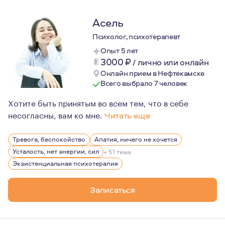
Асель
Психолог, психотерапевт
Опыт 5 лет
3000
₽
/
лично или онлайн
Онлайн прием в Нефтекамске
Всего выбрало 7 человек
Хотите быть принятым во всем тем, что в себе
несогласны, вам ко мне.
Читать еще
Мне всегда был интересен человек: какой он, что им дв
Тревога, беспокойство
Апатия, ничего не хочется
Также важное об о мне: на протяжении четырех лет я н
Усталость, нет энергии, сил
+ 51 тема
Экзистенциальная психотерапия
Записаться