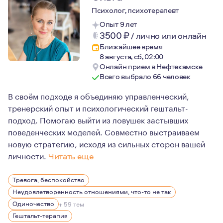
Психолог, психотерапевт
Опыт 9 лет
3500
₽
/
лично или онлайн
Ближайшее время
8 августа, сб, 02:00
Онлайн прием в Нефтекамске
Всего выбрало 66 человек
В своём подходе я объединяю управленческий,
тренерский опыт и психологический гештальт-
подход. Помогаю выйти из ловушек застывших
поведенческих моделей. Совместно выстраиваем
новую стратегию, исходя из сильных сторон вашей
личности.
Читать еще
С 2008 года – бизнес-тренер, училась в школе Жанны З
Тревога, беспокойство
2018 год – тренер по скорочтению и развитию памяти у
Неудовлетворенность отношениями, что-то не так
Ещё с 2018 года – специализация по «работе с детьми,
Одиночество
+ 59 тем
Гештальт-терапия
В 2020 году я повысила квалификацию по программе «н