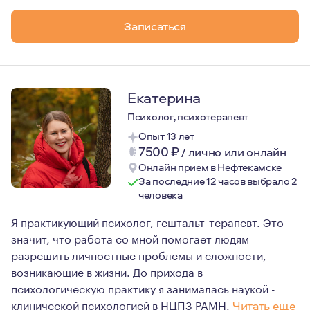
2022 - 2024 гг - специализация "Терапия психической т
Записаться
Кроме работы стараюсь наполнять свою жизнь тем, что
2024-2025 гг - сексология.
Екатерина
Психолог, психотерапевт
Опыт 13 лет
7500
₽
/
лично или онлайн
Онлайн прием в Нефтекамске
За последние 12 часов выбрало 2
человека
Я практикующий психолог, гештальт-терапевт. Это
значит, что работа со мной помогает людям
разрешить личностные проблемы и сложности,
возникающие в жизни. До прихода в
психологическую практику я занималась наукой -
клинической психологией в НЦПЗ РАМН.
Читать еще