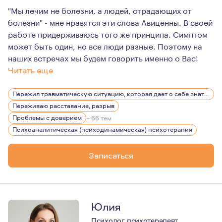
"Мы лечим не болезни, а людей, страдающих от
болезни" - мне нравятся эти слова Авиценны. В своей
работе придерживаюсь того же принципа. Симптом
может быть один, но все люди разные. Поэтому на
наших встречах мы будем говорить именно о Вас!
Читать еще
Считаю одной из основных своих задач, чтобы в процес
Пережил травматическую ситуацию, которая дает о себе знать, беспокоит, вызывает эмоции
Мое образование и опыт позволяют мне помогать клиент
Переживаю расставание, разрыв
Проблемы с доверием
+ 66 тем
Психоаналитическая (психодинамическая) психотерапия
Записаться
Юлия
Психолог, психотерапевт