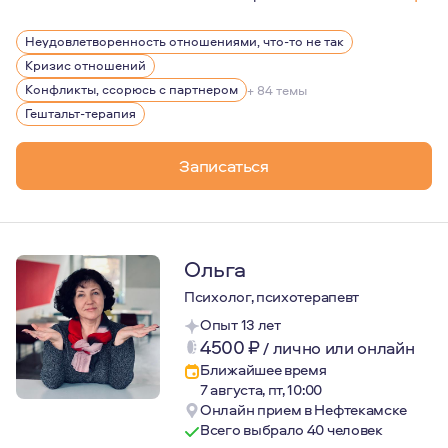
Когда я представляюсь официально, то говорю, что я п
Неудовлетворенность отношениями, что-то не так
...А если представляться неофициально, то иногда я д
Кризис отношений
Ответ кроется в моей жизни. У меня самой не всегда хв
Конфликты, ссорюсь с партнером
+ 84 темы
Гештальт-терапия
Я очень не люблю, когда избыточная тревога, депресси
Мне помогать людям обретать себя, возвращать себе с
Записаться
Ольга
Психолог, психотерапевт
Опыт 13 лет
4500
₽
/
лично или онлайн
Ближайшее время
7 августа, пт, 10:00
Онлайн прием в Нефтекамске
Всего выбрало 40 человек