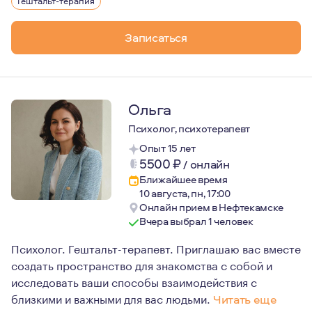
Гештальт-терапия
Я не тороплю к изменениям, если Вы не готовы, не даю
Приглашаю в долгосрочную терапию всех, кто созрел к
Записаться
Ольга
Психолог, психотерапевт
Опыт 15 лет
5500
₽
/
онлайн
Ближайшее время
10 августа, пн, 17:00
Онлайн прием в Нефтекамске
Вчера выбрал 1 человек
Психолог. Гештальт-терапевт. Приглашаю вас вместе
создать пространство для знакомства с собой и
исследовать ваши способы взаимодействия с
близкими и важными для вас людьми.
Читать еще