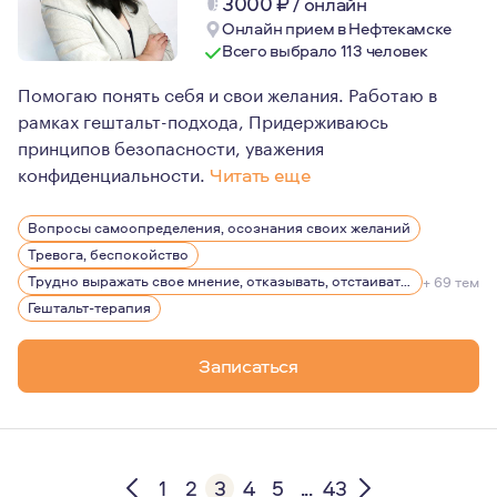
3000
₽
/
онлайн
Онлайн прием в Нефтекамске
Всего выбрало 113 человек
Помогаю понять себя и свои желания. Работаю в
рамках гештальт-подхода, Придерживаюсь
принципов безопасности, уважения
конфиденциальности.
Читать еще
Много работала в бизнесе в качестве менеджера по пе
Вопросы самоопределения, осознания своих желаний
Пишу стихи.
Тревога, беспокойство
Трудно выражать свое мнение, отказывать, отстаивать себя
+ 69 тем
Гештальт-терапия
Записаться
1
2
3
4
5
...
43