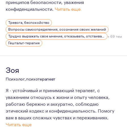
принципов безопасности, уважения
конфиденциальности.
Читать еще
Много работала в бизнесе в качестве менеджера по пе
Тревога, беспокойство
Пишу стихи.
Вопросы самоопределения, осознания своих желаний
Трудно выражать свое мнение, отказывать, отстаивать себя
+ 69 тем
Гештальт-терапия
Зоя
Психолог, психотерапевт
Я - устойчивый и принимающий терапевт, с
уважением отношусь к жизни и опыту человека,
работаю бережно и аккуратно, соблюдаю
этический кодекс и конфиденциальность. Помогу
вам в ваших сложных чувствах и переживаниях.
Читать еще