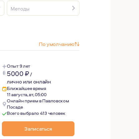
Методы
По умолчанию
Опыт 9 лет
5000
₽
/
лично или онлайн
Ближайшее время
11 августа, вт, 05:00
Онлайн прием в Павловском
Посаде
Всего выбрало 413 человек
Записаться
чить ответы на вопросы - почему люди ведут себя так, а н