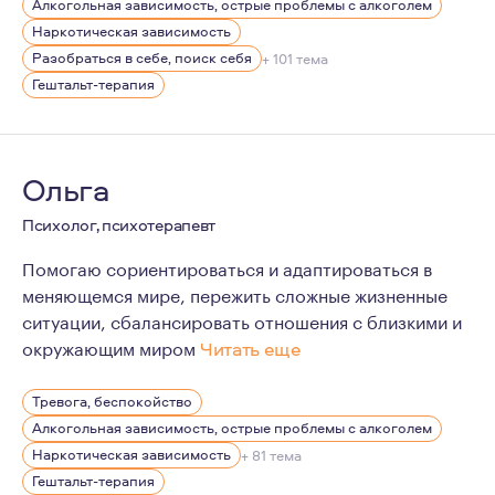
Алкогольная зависимость, острые проблемы с алкоголем
Хорошая психотерапия может многое изменить, и лучш
Наркотическая зависимость
Мои личные качества психолога: Я эмоционально откры
Разобраться в себе, поиск себя
+ 101 тема
Гештальт-терапия
И самое важное про меня-это честность и глубокое ува
Ольга
Психолог, психотерапевт
Помогаю сориентироваться и адаптироваться в
меняющемся мире, пережить сложные жизненные
ситуации, сбалансировать отношения с близкими и
окружающим миром
Читать еще
По первому образованию я искусствовед, куратор худ
Тревога, беспокойство
В своей практике опираюсь на гуманистические и марк
Алкогольная зависимость, острые проблемы с алкоголем
В работе придерживаюсь этических стандартов Европ
Наркотическая зависимость
+ 81 тема
Гештальт-терапия