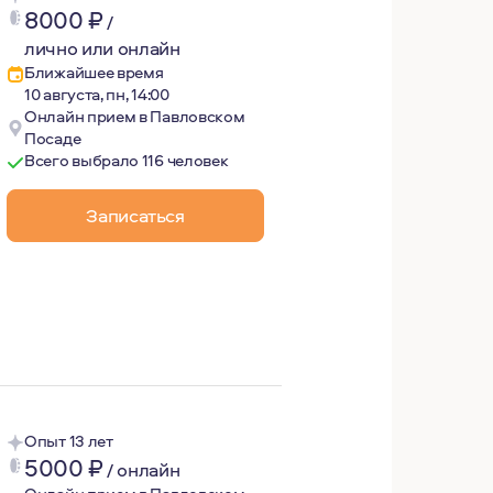
8000
₽
/
лично или онлайн
Ближайшее время
10 августа, пн, 14:00
Онлайн прием в Павловском
Посаде
Всего выбрало 116 человек
Записаться
елюбие во многом сложились благодаря личному опыту про
ыми в бизнесе людьми. Меня радует, что многие стали о
Опыт 13 лет
5000
₽
/
онлайн