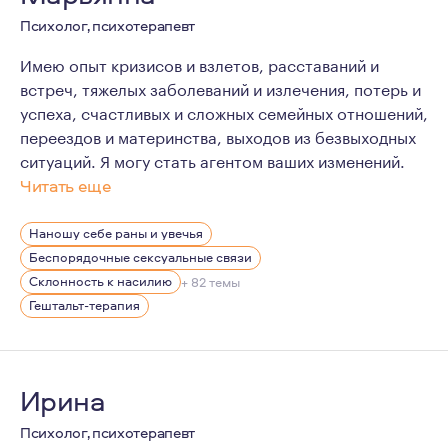
Психолог, психотерапевт
Имею опыт кризисов и взлетов, расставаний и
встреч, тяжелых заболеваний и излечения, потерь и
успеха, счастливых и сложных семейных отношений,
переездов и материнства, выходов из безвыходных
ситуаций. Я могу стать агентом ваших изменений.
Читать еще
Мои успехи в профессии, высокая устойчивость, жизн
Наношу себе раны и увечья
В последние годы активно работаю с молодыми, успешн
Беспорядочные сексуальные связи
Склонность к насилию
+ 82 темы
Гештальт-терапия
Ирина
Психолог, психотерапевт