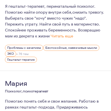
Я гештальт-терапевт, перинатальный психолог.
Помогаю найти опору внутри себя,снизить тревогу.
Выбирать свое "хочу" вместо чужих "надо".
Пережить утрату. Найти свой путь в материнство.
Спокойнее проживать беременность. Возвращаю
мам из декрета к жизни
Читать еще
Мои мысли и убеждения:
Проблемы с зачатием
Беспокойные, навязчивые мысли
- если вы решили найти психолога, первый шаг навстре
ЭКО
+ 76 тем
- нет плохих и хороших чувств, все чувства важны;
Гештальт-терапия
- никто на самом деле не знает, как жить "правильно" 
- дети - это отражение родителей;
Мария
- если выхода нет - это значит, что выход есть, но он н
Мне 39 лет, я замужем и мама двух дочек - 9 и 3 лет.
Психолог, психотерапевт
В перинатальную тему я пришла из своего личного опыт
Помогаю понять себя и свои желания. Работаю в
рамках гештальт-подхода, Придерживаюсь