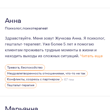
Анна
Психолог, психотерапевт
Здравствуйте. Меня зовут Жучкова Анна. Я психолог,
гештальт-терапевт. Уже более 5 лет я помогаю
клиентам проживать трудные моменты в жизни и
находить выходы из сложных ситуаций.
Читать еще
В психологию я пришла в осознанном возрасте.
Тревога, беспокойство
Очень люблю эту профессию, люблю учиться и поэто
Неудовлетворенность отношениями, что-то не так
Я очень люблю природу, прогулки и собак. Для меня ва
Конфликты, ссорюсь с партнером
+ 67 тем
Гештальт-терапия
В
Марьянна