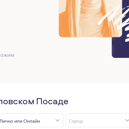
дложим
ловском Посаде
Лично или Онлайн
Город