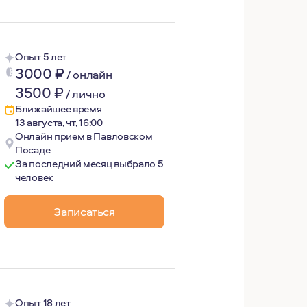
Опыт 5 лет
3000
₽
/
онлайн
3500
₽
/
лично
Ближайшее время
13 августа, чт, 16:00
Онлайн прием в Павловском
Посаде
За последний месяц выбрало 5
человек
му постоянно повышаю свою квалификацию.
Записаться
жно достаточно отдыхать и проводить время с семьей и д
Опыт 18 лет