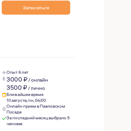
Записаться
рсоналу. Есть дочь и собака. Люблю путешествовать, вод
Опыт 6 лет
3000
₽
/
онлайн
3500
₽
/
лично
Ближайшее время
10 августа, пн, 04:00
Онлайн прием в Павловском
Посаде
За последний месяц выбрало 5
человек