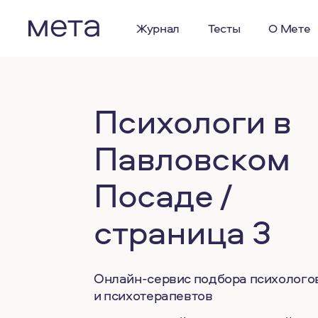
Журнал
Тесты
О Мете
Психологи в
Павловском
Посаде /
страница 3
Онлайн-сервис подбора психолого
и психотерапевтов