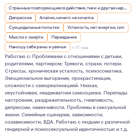
Странные повторяющиеся действия, тики и другая нервная симптоматика
Депрессия
Апатия, ничего не хочется
Суицидальные попытки
Усталость, нет энергии, сил
Мысли о смерти
Переедание
Наношу себе раны и увечья
+ 77 тем
Работаю с: Проблемами с отношениями с детьми,
родителями, партнером; Тревоги, страхи, потери.
Стрессы, хроническая усталость, психосоматика.
Эмоциональное выгорание, прокрастинация,
сложности с самореализацией. Низкая,
неустойчивая, неадекватная самооценка. Перепады
настроения, раздражительность, гневливость,
депрессии, навязчивости. Проблемы в сексуальной
жизни. Семейные сценарии, зависимости,
созависимости, ВДА. Работаю с людьми с различной
гендерной и психосексуальной идентичностью и т.д.