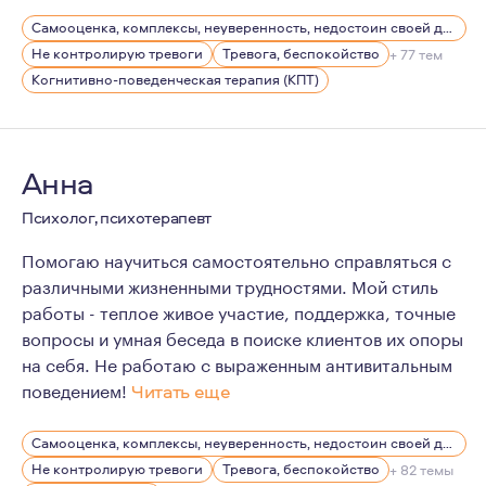
Ввиду клинической практики, беру в работу людей с 
Самооценка, комплексы, неуверенность, недостоин своей должности или положения в обществе
Не контролирую тревоги
Тревога, беспокойство
+ 77 тем
Когнитивно-поведенческая терапия (КПТ)
Анна
Психолог, психотерапевт
Помогаю научиться самостоятельно справляться с
различными жизненными трудностями. Мой стиль
работы - теплое живое участие, поддержка, точные
вопросы и умная беседа в поиске клиентов их опоры
на себя. Не работаю с выраженным антивитальным
поведением!
Читать еще
Мои ценности в работе: этика, гуманизм, толерантнос
Самооценка, комплексы, неуверенность, недостоин своей должности или положения в обществе
Я вдумчивый, теплый, устойчивый и внимательный тера
Не контролирую тревоги
Тревога, беспокойство
+ 82 темы