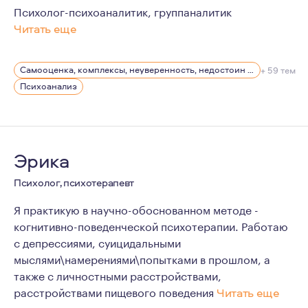
Психолог-психоаналитик, группаналитик
Читать еще
Желание быть психологом появилось в раннем подростк
Самооценка, комплексы, неуверенность, недостоин своей должности или положения в обществе
+ 59 тем
С 2019 по 2022гг. работала педагогом-психологом во 
Психоанализ
С 2016 по 2020 гг. проходила психоаналитическое и г
Эрика
Психолог, психотерапевт
Я практикую в научно-обоснованном методе -
когнитивно-поведенческой психотерапии. Работаю
с депрессиями, суицидальными
мыслями\намерениями\попытками в прошлом, а
также с личностными расстройствами,
расстройствами пищевого поведения
Читать еще