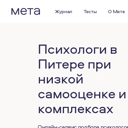
Журнал
Тесты
О Мете
Психологи в
Питере при
низкой
самооценке и
комплексах
Онлайн-сервис подбора психолого