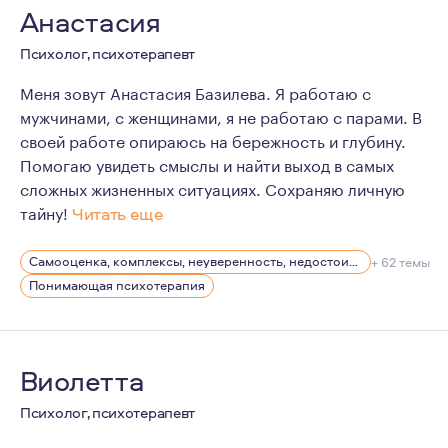
Анастасия
Психолог, психотерапевт
Меня зовут Анастасия Базилева. Я работаю с
мужчинами, с женщинами, я не работаю с парами. В
своей работе опираюсь на бережность и глубину.
Помогаю увидеть смыслы и найти выход в самых
сложных жизненных ситуациях. Сохраняю личную
тайну!
Читать еще
На что я опираюсь в своей практике:
Самооценка, комплексы, неуверенность, недостоин своей должности или положения в обществе
+ 62 темы
Профессионализм — МГППУ один из лучших вузов, гд
Понимающая психотерапия
Профессиональная этика — сохранение тайны клиен
Безопасность и бережность в работе — я это гаран
Я люблю то, что делаю. Я не боюсь глубины и готова з
Виолетта
Для своей работы я черпаю вдохновение в путешествия
Психолог, психотерапевт