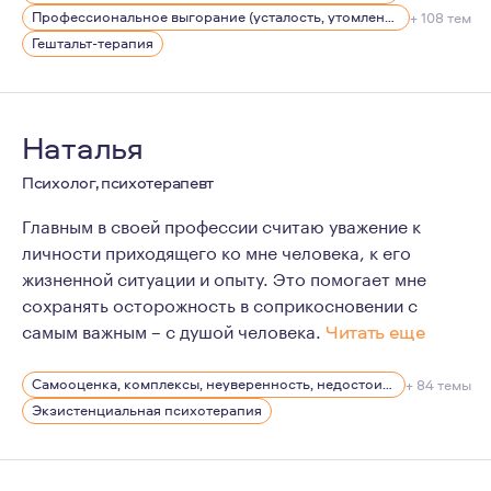
Родилась в семье медиков. Естественно, мечтала тоже
Профессиональное выгорание (усталость, утомление), стрессы
+ 108 тем
Гештальт-терапия
На протяжении 20 лет работала руководителем отдела 
Я замужем, есть взрослая дочь. Есть друзья, отношени
Наталья
Психолог, психотерапевт
Главным в своей профессии считаю уважение к
личности приходящего ко мне человека, к его
жизненной ситуации и опыту. Это помогает мне
сохранять осторожность в соприкосновении с
самым важным – с душой человека.
Читать еще
Существует такое мнение, что эффективность работы п
Самооценка, комплексы, неуверенность, недостоин своей должности или положения в обществе
+ 84 темы
Экзистенциальная психотерапия