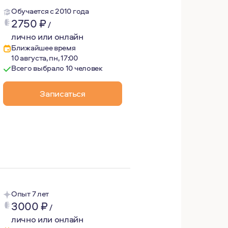
Обучается с 2010 года
2750
₽
/
лично или онлайн
Ближайшее время
10 августа, пн, 17:00
Всего выбрало 10 человек
Записаться
е готовят психологов-консультантов. Именно в МГППУ бы
та.
тирую.
аглянуть в самую глубину вместе с Вами.
Опыт 7 лет
3000
₽
х, общении с близкими и дорогими людьми, в книгах и фи
/
лично или онлайн