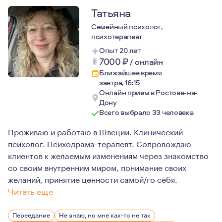
Татьяна
Семейный психолог,
психотерапевт
Опыт 20 лет
7000
₽
/
онлайн
Ближайшее время
завтра, 16:15
Онлайн прием в Ростове-на-
Дону
Всего выбрало 33 человека
Проживаю и работаю в Швеции. Клинический
психолог. Психодрама-терапевт. Сопровождаю
клиентов к желаемым изменениям через знакомство
со своим внутренним миром, понимание своих
желаний, принятие ценности самой/го себя.
Читать еще
Я очень люблю свою работу. Мне нравится быть не "училко
Переедание
Не знаю, но мне как-то не так