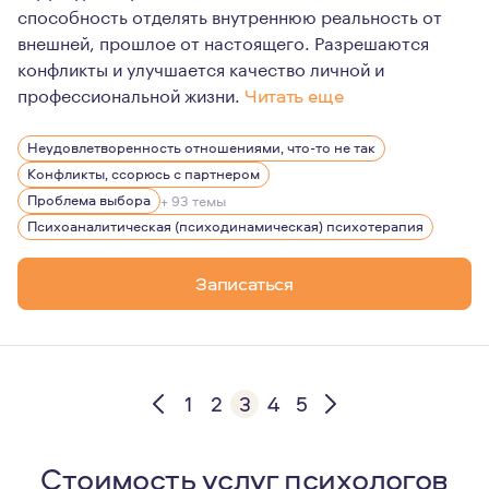
способность отделять внутреннюю реальность от
внешней, прошлое от настоящего. Разрешаются
конфликты и улучшается качество личной и
профессиональной жизни.
Читать еще
Психоаналитический психотерапевт, группаналитик, се
Неудовлетворенность отношениями, что-то не так
Бизнес-тренер, психоаналитический коуч.
Конфликты, ссорюсь с партнером
Сертифицированный TFP-терапевт (психотерапия, фоку
Проблема выбора
+ 93 темы
Психоаналитическая (психодинамическая) психотерапия
Член ISTFP International SocIety of Transference-Focus
Асс.член МПА Московской Психоаналитической Ассоц
Записаться
Кандидат ОПП-EFPP European Federation for Psychoanal
Кандидат EGATIN European Group Analytic Training Insti
1
2
3
4
5
Стоимость услуг психологов