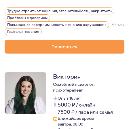
Более 10 лет назад я пришла в психологию с личным за
Трудно строить отношения, стеснительность, закрытость
Проблемы с доверием
Повышенная восприимчивость к мнению окружающих
+ 55 тем
Гештальт-терапия
Записаться
Виктория
Семейный психолог,
психотерапевт
Опыт 16 лет
5000
₽
/
онлайн
7500
₽
/
пара или семья
Ближайшее время
завтра, 08:00