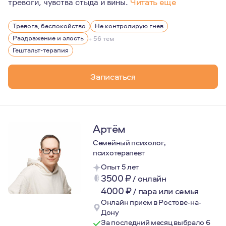
тревоги, чувства стыда и вины.
Читать еще
Еще в школьные годы мне были интересны люди и то, как
Тревога, беспокойство
Не контролирую гнев
Раздражение и злость
+ 56 тем
Гештальт-терапия
Записаться
Артём
Семейный психолог,
психотерапевт
Опыт 5 лет
3500
₽
/
онлайн
4000
₽
/
пара или семья
Онлайн прием в Ростове-на-
Дону
За последний месяц выбрало 6