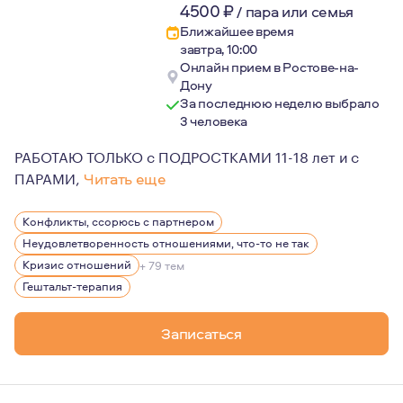
4500
₽
/
пара или семья
Ближайшее время
завтра, 10:00
Онлайн прием в Ростове-на-
Дону
За последнюю неделю выбрало
3 человека
РАБОТАЮ ТОЛЬКО с ПОДРОСТКАМИ 11-18 лет и с
ПАРАМИ,
Читать еще
В работе кроме знаний и профессиональных навыков оп
Конфликты, ссорюсь с партнером
Придерживаюсь основных этических норм психотерапии
Неудовлетворенность отношениями, что-то не так
Работаю в гештальт-подходе, а это означает, что час
Кризис отношений
+ 79 тем
Гештальт-терапия
Это помогает определить причины проблем, научиться 
Записаться