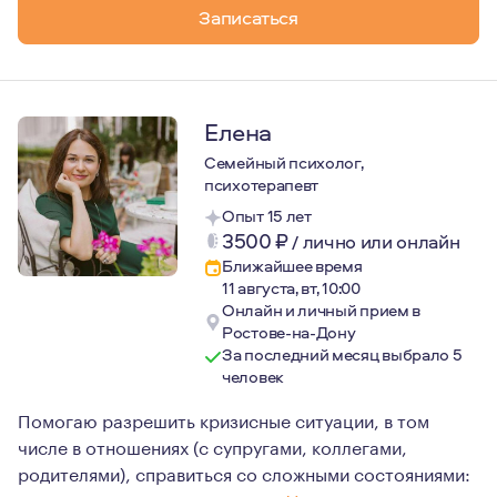
Психоаналитическая терапия не меняет судьбу, она поз
Записаться
Елена
Семейный психолог,
психотерапевт
Опыт 15 лет
3500
₽
/
лично или онлайн
Ближайшее время
11 августа, вт, 10:00
Онлайн и личный прием в
Ростове-на-Дону
За последний месяц выбрало 5
человек
Помогаю разрешить кризисные ситуации, в том
числе в отношениях (с супругами, коллегами,
родителями), справиться со сложными состояниями: