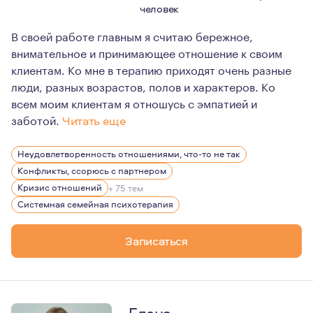
человек
В своей работе главным я считаю бережное,
внимательное и принимающее отношение к своим
клиентам. Ко мне в терапию приходят очень разные
люди, разных возрастов, полов и характеров. Ко
всем моим клиентам я отношусь с эмпатией и
заботой.
Читать еще
Я пришёл в профессию после того, как сам столкнулся 
Неудовлетворенность отношениями, что-то не так
С тех пор, психология для меня стала не только любим
Конфликты, ссорюсь с партнером
Главным принципом для меня в моей работе является пр
Кризис отношений
+ 75 тем
Системная семейная психотерапия
Записаться