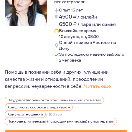
психотерапевт
Опыт 16 лет
4500
₽
/
онлайн
6500
₽
/
пара или семья
Ближайшее время
10 августа, пн, 08:00
Онлайн прием в Ростове-на-
Дону
За последнюю неделю выбрало
2 человека
Помощь в познании себя и других, улучшении
качества жизни и отношений, преодолении
депрессии, неуверенности в себе.
Читать еще
Психолог высшей квалификационной категории.
Неудовлетворенность отношениями, что-то не так
Профессиональный стаж – 11 лет.
Конфликты, ссорюсь с партнером
«С судьбой нельзя не считаться, мы не можем просто с
Кризис отношений
+ 100 тем
Психоаналитическая (психодинамическая) психотерапия
Ролло Мэй