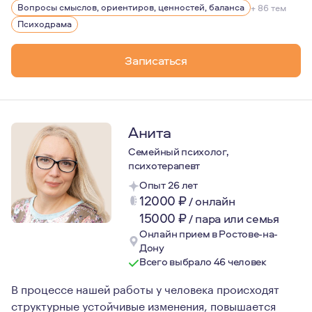
У меня большой профессиональный опыт таких путешеств
Вопросы смыслов, ориентиров, ценностей, баланса
+ 86 тем
Я смогла пережить все это, изменить отношение к себе
Психодрама
Я считаю, что важно позволять себе в жизни интересны
Записаться
Анита
Семейный психолог,
психотерапевт
Опыт 26 лет
12000
₽
/
онлайн
15000
₽
/
пара или семья
Онлайн прием в Ростове-на-
Дону
Всего выбрало 46 человек
В процессе нашей работы у человека происходят
структурные устойчивые изменения, повышается