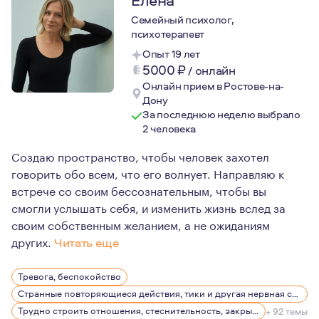
Елена
Семейный психолог,
психотерапевт
Опыт 19 лет
5000
₽
/
онлайн
Онлайн прием в Ростове-на-
Дону
За последнюю неделю выбрало
2 человека
Создаю пространство, чтобы человек захотел
говорить обо всем, что его волнует. Направляю к
встрече со своим бессознательным, чтобы вы
смогли услышать себя, и изменить жизнь вслед за
своим собственным желанием, а не ожиданиям
других.
Читать еще
Люблю людей и смотрю на каждого как на уникальную л
Тревога, беспокойство
Интересуюсь искусством, литературой, люблю глубоко
Странные повторяющиеся действия, тики и другая нервная симптоматика
Посмотреть мои тексты по анализу фильмов можно на с
Трудно строить отношения, стеснительность, закрытость
+ 92 темы