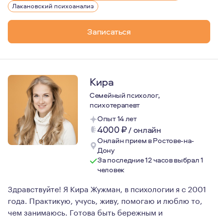
Лакановский психоанализ
http://chitatkino.ru/lobster
http://chitatkino.ru/feya
Записаться
http://chitatkino.ru/vernost
http://chitatkino.ru/21nuits
Телеграмм канал с текстами и подкастом: «сквозь кажи
Кира
Семейный психолог,
психотерапевт
Опыт 14 лет
4000
₽
/
онлайн
Онлайн прием в Ростове-на-
Дону
За последние 12 часов выбрал 1
человек
Здравствуйте! Я Кира Жужман, в психологии я с 2001
года. Практикую, учусь, живу, помогаю и люблю то,
чем занимаюсь. Готова быть бережным и