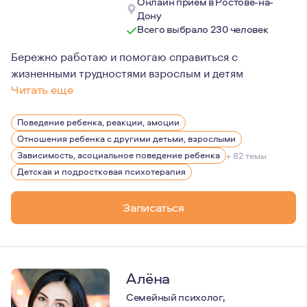
Онлайн прием в Ростове-на-
Дону
Всего выбрало 230 человек
Бережно работаю и помогаю справиться с
жизненными трудностями взрослым и детям
Читать еще
В работе я опираюсь на научные исследования мозга и 
Поведение ребенка, реакции, эмоции
Зная закономерности их работы, я помогаю людям лучше
Отношения ребенка с другими детьми, взрослыми
Зависимость, асоциальное поведение ребенка
+ 82 темы
Детская и подростковая психотерапия
Записаться
Алёна
Семейный психолог,