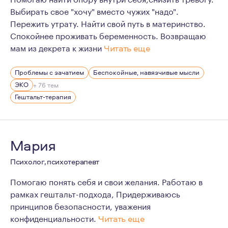
Выбирать свое "хочу" вместо чужих "надо".
Пережить утрату. Найти свой путь в материнство.
Спокойнее проживать беременность. Возвращаю
мам из декрета к жизни
Читать еще
Мои мысли и убеждения:
Проблемы с зачатием
Беспокойные, навязчивые мысли
- если вы решили найти психолога, первый шаг навстре
ЭКО
+ 76 тем
- нет плохих и хороших чувств, все чувства важны;
Гештальт-терапия
- никто на самом деле не знает, как жить "правильно" 
- дети - это отражение родителей;
Мария
- если выхода нет - это значит, что выход есть, но он н
Мне 39 лет, я замужем и мама двух дочек - 9 и 3 лет.
Психолог, психотерапевт
В перинатальную тему я пришла из своего личного опыт
Помогаю понять себя и свои желания. Работаю в
рамках гештальт-подхода, Придерживаюсь
принципов безопасности, уважения
конфиденциальности.
Читать еще