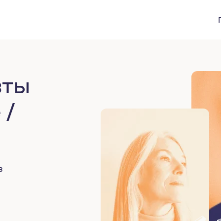
вты
 /
в