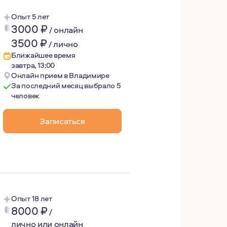
Опыт 5 лет
3000
₽
/
онлайн
3500
₽
/
лично
Ближайшее время
завтра, 13:00
Онлайн прием в Владимире
За последний месяц выбрало 5
человек
му постоянно повышаю свою квалификацию.
Записаться
жно достаточно отдыхать и проводить время с семьей и д
Опыт 18 лет
8000
₽
/
лично или онлайн