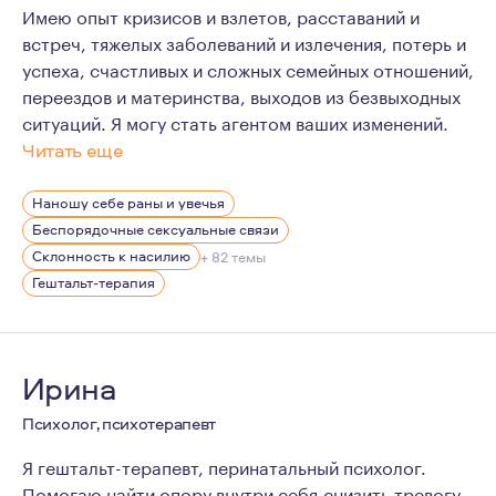
Имею опыт кризисов и взлетов, расставаний и
встреч, тяжелых заболеваний и излечения, потерь и
успеха, счастливых и сложных семейных отношений,
переездов и материнства, выходов из безвыходных
ситуаций. Я могу стать агентом ваших изменений.
Читать еще
Мои успехи в профессии, высокая устойчивость, жизн
Наношу себе раны и увечья
В последние годы активно работаю с молодыми, успешн
Беспорядочные сексуальные связи
Склонность к насилию
+ 82 темы
Гештальт-терапия
Ирина
Психолог, психотерапевт
Я гештальт-терапевт, перинатальный психолог.
Помогаю найти опору внутри себя,снизить тревогу.