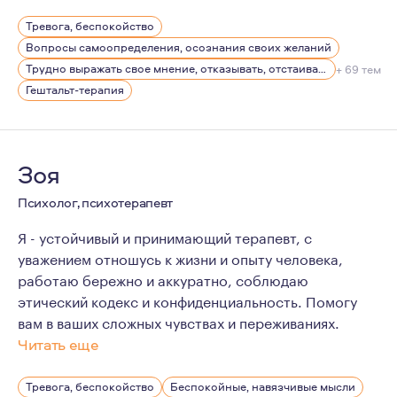
Много работала в бизнесе в качестве менеджера по пе
Тревога, беспокойство
Пишу стихи.
Вопросы самоопределения, осознания своих желаний
Трудно выражать свое мнение, отказывать, отстаивать себя
+ 69 тем
Гештальт-терапия
Зоя
Психолог, психотерапевт
Я - устойчивый и принимающий терапевт, с
уважением отношусь к жизни и опыту человека,
работаю бережно и аккуратно, соблюдаю
этический кодекс и конфиденциальность. Помогу
вам в ваших сложных чувствах и переживаниях.
Читать еще
У меня разнообразный опыт личной и профессиональн
Тревога, беспокойство
Беспокойные, навязчивые мысли