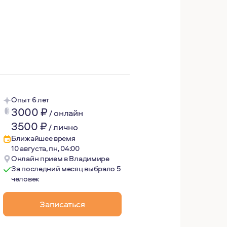
рсоналу. Есть дочь и собака. Люблю путешествовать, вод
Опыт 6 лет
3000
₽
/
онлайн
3500
₽
/
лично
Ближайшее время
10 августа, пн, 04:00
Онлайн прием в Владимире
За последний месяц выбрало 5
человек
Записаться
ой истории проживания сложностей и нахождения жизнен