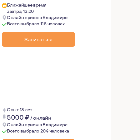
Ближайшее время
завтра, 13:00
Онлайн прием в Владимире
Всего выбрало 116 человек
Записаться
елюбие во многом сложились благодаря личному опыту про
ыми в бизнесе людьми. Меня радует, что многие стали о
Опыт 13 лет
5000
₽
/
онлайн
Онлайн прием в Владимире
Всего выбрало 204 человека