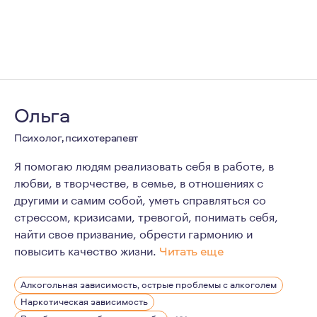
Ольга
Психолог, психотерапевт
Я помогаю людям реализовать себя в работе, в
любви, в творчестве, в семье, в отношениях с
другими и самим собой, уметь справляться со
стрессом, кризисами, тревогой, понимать себя,
найти свое призвание, обрести гармонию и
повысить качество жизни.
Читать еще
Психология всегда меня интересовала, как способ полу
Алкогольная зависимость, острые проблемы с алкоголем
Хорошая психотерапия может многое изменить, и лучш
Наркотическая зависимость