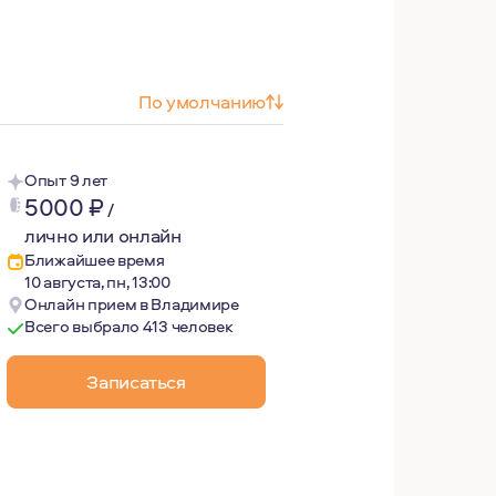
По умолчанию
Опыт 9 лет
5000
₽
/
лично или онлайн
Ближайшее время
10 августа, пн, 13:00
Онлайн прием в Владимире
Всего выбрало 413 человек
Записаться
чить ответы на вопросы - почему люди ведут себя так, а н
ее будущее для человека возможно.