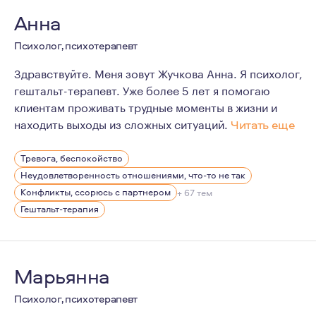
Анна
Психолог, психотерапевт
Здравствуйте. Меня зовут Жучкова Анна. Я психолог,
гештальт-терапевт. Уже более 5 лет я помогаю
клиентам проживать трудные моменты в жизни и
находить выходы из сложных ситуаций.
Читать еще
В психологию я пришла в осознанном возрасте.
Тревога, беспокойство
Очень люблю эту профессию, люблю учиться и поэто
Неудовлетворенность отношениями, что-то не так
Я очень люблю природу, прогулки и собак. Для меня ва
Конфликты, ссорюсь с партнером
+ 67 тем
Гештальт-терапия
В
Марьянна
Психолог, психотерапевт