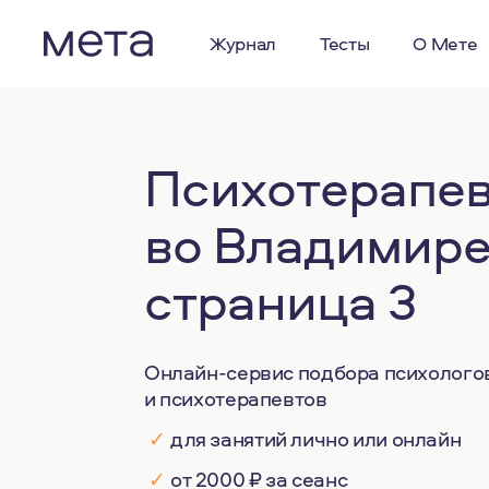
Журнал
Тесты
О Мете
Психотерапе
во Владимире
страница 3
Онлайн-сервис подбора психолого
и психотерапевтов
✓
для занятий лично или онлайн
✓
от 2000 ₽ за сеанс