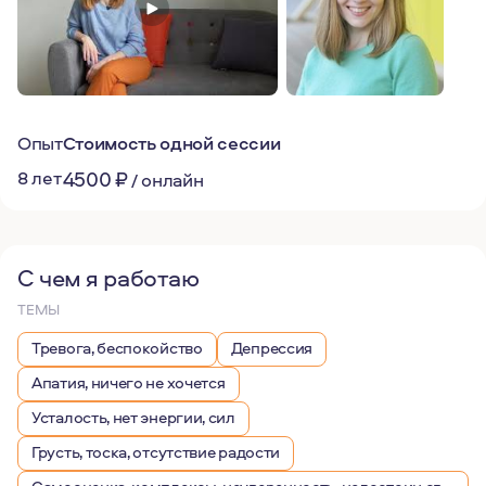
Опыт
Стоимость одной сессии
8 лет
4500
₽
/
онлайн
С чем я работаю
ТЕМЫ
Тревога, беспокойство
Депрессия
Апатия, ничего не хочется
Усталость, нет энергии, сил
Грусть, тоска, отсутствие радости