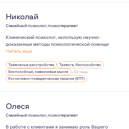
Николай
Семейный психолог, психотерапевт
Клинический психолог, использую научно-
доказанные методы психологической помощи
Читать еще
Мой подход к терапии - непредвзятый, сострадательны
Тревожные расстройства
Тревога, беспокойство
Беспокойные, навязчивые мысли
+ 52 темы
Когнитивно-поведенческая терапия (КПТ)
Олеся
Семейный психолог, психотерапевт
В работе с клиентами я занимаю роль Вашего