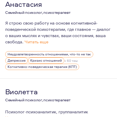
Анастасия
Семейный психолог, психотерапевт
Я строю свою работу на основе когнитивной-
поведенческой психотерапии, где главное — диалог
о ваших мыслях и чувствах, ваши состояния, ваша
свобода.
Читать еще
Я ориентируюсь в жизни на двух основных моментах: пр
Неудовлетворенность отношениями, что-то не так
Постоянно нахожусь в процессе повышения квалификац
Депрессия
Кризис отношений
+ 60 тем
Когнитивно-поведенческая терапия (КПТ)
Виолетта
Семейный психолог, психотерапевт
Психолог-психоаналитик, группаналитик