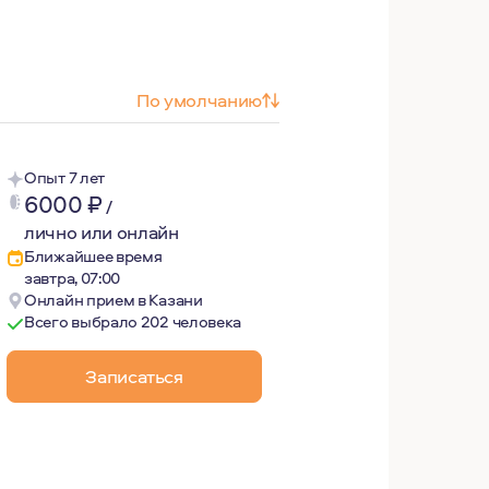
По умолчанию
Опыт 7 лет
6000
₽
/
лично или онлайн
Ближайшее время
завтра, 07:00
Онлайн прием в Казани
Всего выбрало 202 человека
Записаться
ризиса в семейной жизни. Получила сначала академическо
ресурсов, чтобы помогать другим на пути исследования с