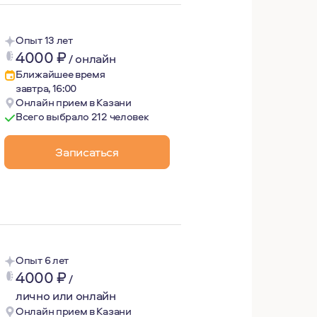
Опыт 13 лет
4000
₽
/
онлайн
Ближайшее время
завтра, 16:00
Онлайн прием в Казани
Всего выбрало 212 человек
й и основанный на сотрудничестве. Я считаю, что безопа
Записаться
Опыт 6 лет
4000
₽
/
лично или онлайн
Онлайн прием в Казани