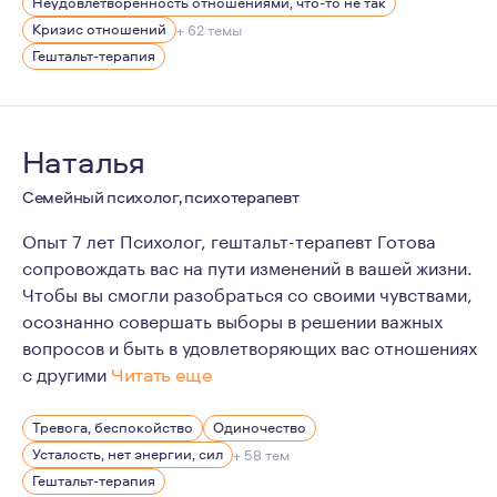
Неудовлетворенность отношениями, что-то не так
Люблю жизнь во всём её многообразии, активные виды 
Кризис отношений
+ 62 темы
Гештальт-терапия
17 лет в стабильных отношениях, воспитываю 3 детей
Наталья
Семейный психолог, психотерапевт
Опыт 7 лет Психолог, гештальт-терапевт Готова
сопровождать вас на пути изменений в вашей жизни.
Чтобы вы смогли разобраться со своими чувствами,
осознанно совершать выборы в решении важных
вопросов и быть в удовлетворяющих вас отношениях
с другими
Читать еще
Я прошла большой путь профессионального и личного с
Тревога, беспокойство
Одиночество
Усталость, нет энергии, сил
+ 58 тем
Гештальт-терапия