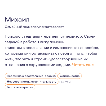
Михаил
Семейный психолог, психотерапевт
Психолог, гештальт-терапевт, супервизор. Своей
задачей в работе я вижу помощь
клиентам в осознавании и изменении тех способов,
которыми они останавливают себя от того, чтобы
жить, творить и строить удовлетворяющие их
отношения с окружающими людьми.
Читать еще
Я сравнительно молодой специалист. Из качеств, поле
Переживаю расставание, разрыв
Одиночество
Что я нахожу для себя в психотерапии, кроме собствен
Неуверенность, стеснительность
+ 68 тем
Гештальт-терапия