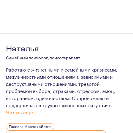
Наталья
Семейный психолог, психотерапевт
Работаю с жизненными и семейными кризисами,
межличностными отношениями, зависимыми и
деструктивными отношениями, тревогой,
проблемой выбора, страхами, стрессом, эмоц.
выгоранием, одиночеством. Сопровождаю и
поддерживаю в трудных жизненных ситуациях.
Читать еще
Я пришла в психологию в момент проживания сильного к
Тревога, беспокойство
На данный момент я имею достаточно опыта, знаний и 