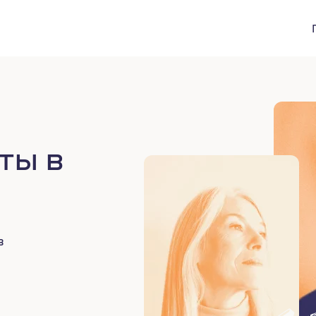
ты в
в