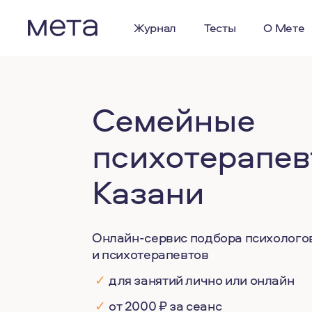
Журнал
Тесты
О Мете
Семейные
психотерапев
Казани
Онлайн-сервис подбора психолого
и психотерапевтов
✓
для занятий лично или онлайн
✓
от 2000 ₽ за сеанс