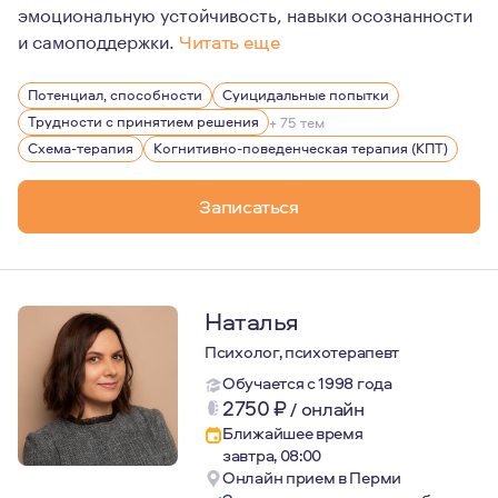
эмоциональную устойчивость, навыки осознанности
и самоподдержки.
Читать еще
В работе для меня важны несколько принципов. Во-перв
Потенциал, способности
Суицидальные попытки
Во-вторых, этика. Я строго придерживаюсь профессион
Трудности с принятием решения
+ 75 тем
Мне важно, чтобы клиент чувствовал себя в терапии в 
Схема-терапия
Когнитивно-поведенческая терапия (КПТ)
Записаться
Наталья
Психолог, психотерапевт
Обучается с 1998 года
2750
₽
/
онлайн
Ближайшее время
завтра, 08:00
Онлайн прием в Перми