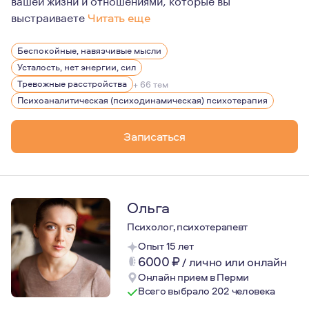
выстраиваете
Читать еще
Мне пришлось преодолеть и свои личные травмы ещё до 
Беспокойные, навязчивые мысли
Профессионально я натренирован разделять мои субъек
Усталость, нет энергии, сил
Именно через совместное исследование этих попыток п
Тревожные расстройства
+ 66 тем
Психоаналитическая (психодинамическая) психотерапия
Записаться
Ольга
Психолог, психотерапевт
Опыт 15 лет
6000
₽
/
лично или онлайн
Онлайн прием в Перми
Всего выбрало 202 человека