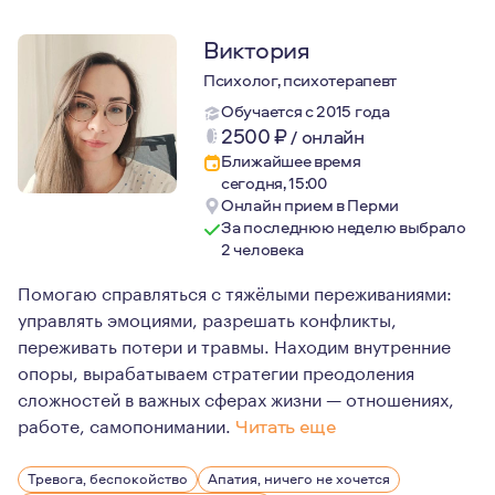
Виктория
Психолог, психотерапевт
Обучается с 2015 года
2500
₽
/
онлайн
Ближайшее время
сегодня, 15:00
Онлайн прием в Перми
За последнюю неделю выбрало
2 человека
Помогаю справляться с тяжёлыми переживаниями:
управлять эмоциями, разрешать конфликты,
переживать потери и травмы. Находим внутренние
опоры, вырабатываем стратегии преодоления
сложностей в важных сферах жизни — отношениях,
работе, самопонимании.
Читать еще
Меня всегда завораживал внутренний мир людей — то, 
Тревога, беспокойство
Апатия, ничего не хочется