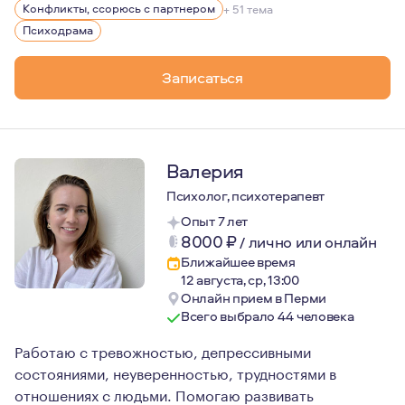
Мои самый большой интерес в жизни психотерапия и пс
Конфликты, ссорюсь с партнером
+ 51 тема
Детская монодрама - через символическую игру исс
Психодрама
Изучение сюжетно‑ролевой игры детей — проводила 
Записаться
Художественная литература – возможность расширит
Театр – исследование роли, погружение в нее, и в
Валерия
Психолог, психотерапевт
Опыт 7 лет
8000
₽
/
лично или онлайн
Ближайшее время
12 августа, ср, 13:00
Онлайн прием в Перми
Всего выбрало 44 человека
Работаю с тревожностью, депрессивными
состояниями, неуверенностью, трудностями в
отношениях с людьми. Помогаю развивать