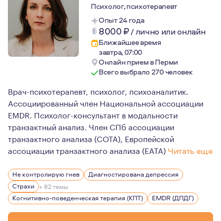
Психолог, психотерапевт
Опыт 24 года
8000
₽
/
лично или онлайн
Ближайшее время
завтра, 07:00
Онлайн прием в Перми
Всего выбрало 270 человек
Врач-психотерапевт, психолог, психоаналитик.
Ассоциированный член Национальной ассоциации
EMDR. Психолог-консультант в модальности
транзактный анализ. Член СПб ассоциации
транзактного анализа (СОТА), Европейской
ассоциации транзактного анализа (EATA)
Читать еще
Своими сильными сторонами считаю: эмпатийность, на
Не контролирую гнев
Диагностирована депрессия
Страхи
+ 82 темы
Когнитивно-поведенческая терапия (КПТ)
EMDR (ДПДГ)