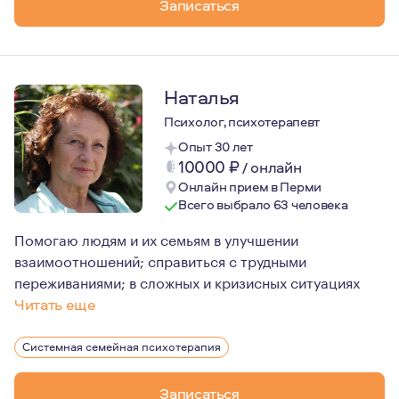
Записаться
Наталья
Психолог, психотерапевт
Опыт 30 лет
10000
₽
/
онлайн
Онлайн прием в Перми
Всего выбрало 63 человека
Помогаю людям и их семьям в улучшении
взаимоотношений; справиться с трудными
переживаниями; в сложных и кризисных ситуациях
Читать еще
Помогать людям в решении ими сложных жизненных задач
Системная семейная психотерапия
Главные принципы, по которым я строю свою работу - э
Вехи биографии прочно связаны с опытом моей работы
Записаться