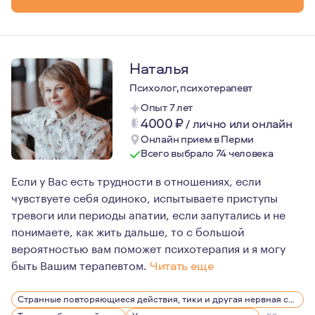
Самым значимым этапом для меня является настоящий, 
У меня самой полная семья: в этом году исполнился 42
Наталья
Психолог, психотерапевт
Опыт 7 лет
4000
₽
/
лично или онлайн
Онлайн прием в Перми
Всего выбрало 74 человека
Если у Вас есть трудности в отношениях, если
чувствуете себя одиноко, испытываете приступы
тревоги или периоды апатии, если запутались и не
понимаете, как жить дальше, то с большой
вероятностью вам поможет психотерапия и я могу
быть Вашим терапевтом.
Читать еще
В работе придерживаюсь следующих принципов:
Странные повторяющиеся действия, тики и другая нервная симптоматика
1. Гарантирую конфиденциальность.