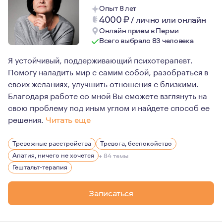
Опыт 8 лет
4000
₽
/
лично или онлайн
Онлайн прием в Перми
Всего выбрало 83 человека
Я устойчивый, поддерживающий психотерапевт.
Помогу наладить мир с самим собой, разобраться в
своих желаниях, улучшить отношения с близкими.
Благодаря работе со мной Вы сможете взглянуть на
свою проблему под иным углом и найдете способ ее
решения.
Читать еще
Я в браке 25 лет, имею троих детей. Личный опыт психо
Тревожные расстройства
Тревога, беспокойство
Апатия, ничего не хочется
+ 84 темы
Гештальт-терапия
Записаться