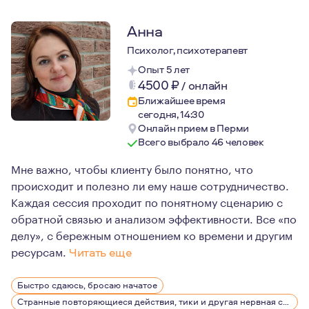
Анна
Психолог, психотерапевт
Опыт 5 лет
4500
₽
/
онлайн
Ближайшее время
сегодня, 14:30
Онлайн прием в Перми
Всего выбрало 46 человек
Мне важно, чтобы клиенту было понятно, что
происходит и полезно ли ему наше сотрудничество.
Каждая сессия проходит по понятному сценарию с
обратной связью и анализом эффективности. Все «по
делу», с бережным отношением ко времени и другим
ресурсам.
Читать еще
Я называю себя практикующим психологом. Это означает
Быстро сдаюсь, бросаю начатое
Психология мне нравится тем, что это «путь». Практи
Странные повторяющиеся действия, тики и другая нервная симптоматика