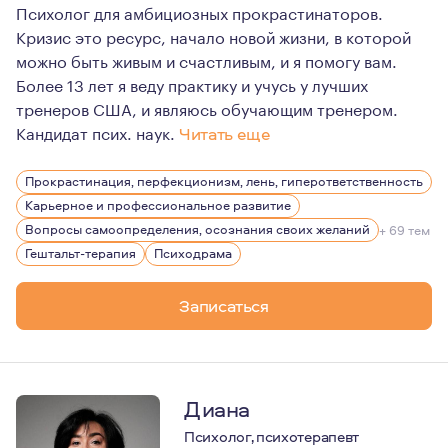
Психолог для амбициозных прокрастинаторов.
Кризис это ресурс, начало новой жизни, в которой
можно быть живым и счастливым, и я помогу вам.
Более 13 лет я веду практику и учусь у лучших
тренеров США, и являюсь обучающим тренером.
Кандидат псих. наук.
Читать еще
Я накопила большой академический, практически и жизн
Прокрастинация, перфекционизм, лень, гиперответственность
Запишитесь на мою консультацию, пожалуйста, не ждит
Карьерное и профессиональное развитие
Мне хочется сократить ваш путь, для того, чтобы вы м
Вопросы самоопределения, осознания своих желаний
+ 69 тем
Гештальт-терапия
Психодрама
Записаться
Диана
Психолог, психотерапевт