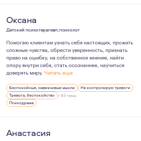
Личная и групповая терапии полностью перекроили мою
Оксана
Детский психотерапевт, психолог
Помогаю клиентам узнать себя настоящих, прожить
сложные чувства, обрести уверенность, признать
право на ошибку, на собственное мнение, найти
опору внутри себя, стать осознаннее, научиться
доверять миру.
Читать еще
Для меня психотерапия - это про любовь к себе, про ц
Беспокойные, навязчивые мысли
Не контролирую тревоги
Тревога, беспокойство
+ 83 темы
Психодрама
Анастасия