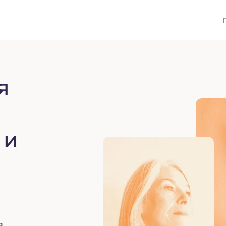
я
 и
в