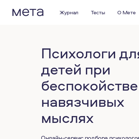
Журнал
Тесты
О Мете
Психологи дл
детей при
беспокойстве
навязчивых
мыслях
Онлайн-сервис подбора психолого