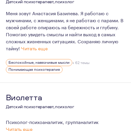
Детский психотерапевт, психолог
Меня зовут Анастасия Базилева. Я работаю с
мужчинами, с женщинами, я не работаю с парами. В
своей работе опираюсь на бережность и глубину.
Помогаю увидеть смыслы и найти выход в самых
сложных жизненных ситуациях. Сохраняю личную
тайну!
Читать еще
На что я опираюсь в своей практике:
Беспокойные, навязчивые мысли
+ 62 темы
Профессионализм — МГППУ один из лучших вузов, гд
Понимающая психотерапия
Профессиональная этика — сохранение тайны клиен
Безопасность и бережность в работе — я это гаран
Я люблю то, что делаю. Я не боюсь глубины и готова з
Виолетта
Для своей работы я черпаю вдохновение в путешествия
Детский психотерапевт, психолог
Психолог-психоаналитик, группаналитик
Читать еще