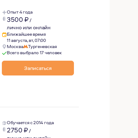
Опыт 4 года
3500
₽
/
лично или онлайн
Ближайшее время
11 августа, вт, 07:00
Москва
Тургеневская
Всего выбрало 17 человек
Записаться
 бережность и терпеливое отношение к своему внутреннем
Обучается с 2014 года
2750
₽
/
лично или онлайн