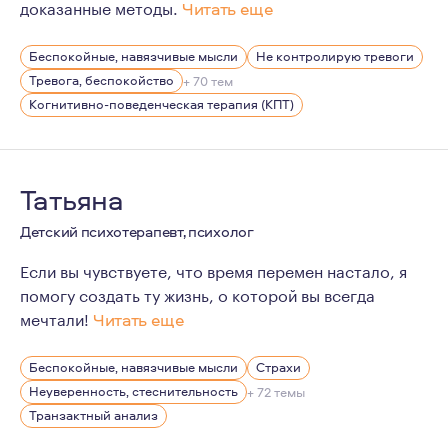
доказанные методы.
Читать еще
В ходе работы со мной Вы получите:
Беспокойные, навязчивые мысли
Не контролирую тревоги
1. Сочувствие и поддержку.
Тревога, беспокойство
+ 70 тем
2. Терапевтическую среду и терапевтические отношен
Когнитивно-поведенческая терапия (КПТ)
3. Навыки самонаблюдения, а также конкретные инстр
Татьяна
Детский психотерапевт, психолог
Если вы чувствуете, что время перемен настало, я
помогу создать ту жизнь, о которой вы всегда
мечтали!
Читать еще
Меня зовут Татьяна ПЕДАЕВА. Я психолог и психотерап
Беспокойные, навязчивые мысли
Страхи
Долгое время мечтала работать с темой ОДИНОЧЕСТВ
Неуверенность, стеснительность
+ 72 темы
Думала: "Ну, чему я могу научить клиентов, если я сама
Транзактный анализ
Я была телевизионным журналистом". В 26 лет поняла, 