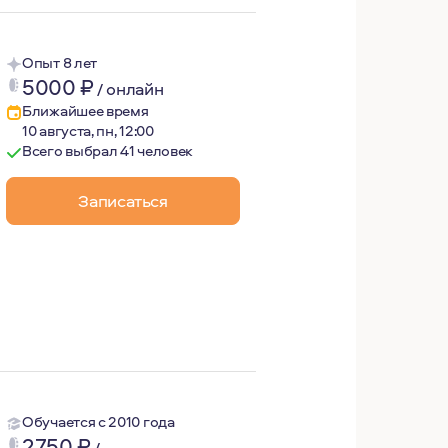
 жизнь. Я вышла замуж, поменяла страну, работу и родила
Опыт 8 лет
5000
₽
/
онлайн
Ближайшее время
10 августа, пн, 12:00
Всего выбрал 41 человек
Записаться
енность собственной жизни и личного выбора, про принят
Обучается с 2010 года
2750
₽
/