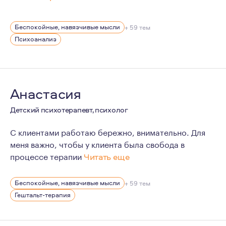
Желание быть психологом появилось в раннем подростк
Беспокойные, навязчивые мысли
+ 59 тем
С 2019 по 2022гг. работала педагогом-психологом во 
Психоанализ
С 2016 по 2020 гг. проходила психоаналитическое и г
Анастасия
Детский психотерапевт, психолог
С клиентами работаю бережно, внимательно. Для
меня важно, чтобы у клиента была свобода в
процессе терапии
Читать еще
Я пришла в психологию в первую очередь разобраться
Беспокойные, навязчивые мысли
+ 59 тем
За время в терапии я ушла с нелюбимой работы, укреп
Гештальт-терапия
Замужем. Обожаю свою кошку.