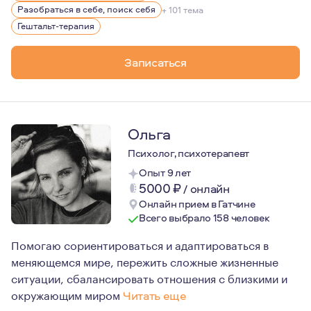
Мои личные качества психолога: Я эмоционально откры
Разобраться в себе, поиск себя
+ 101 тема
Гештальт-терапия
И самое важное про меня-это честность и глубокое ува
Записаться
Ольга
Психолог, психотерапевт
Опыт 9 лет
5000
₽
/
онлайн
Онлайн прием в Гатчине
Всего выбрало 158 человек
Помогаю сориентироваться и адаптироваться в
меняющемся мире, пережить сложные жизненные
ситуации, сбалансировать отношения с близкими и
окружающим миром
Читать еще