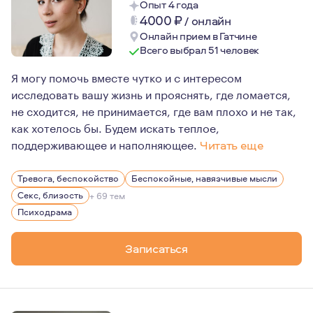
Опыт 4 года
4000
₽
/
онлайн
Онлайн прием в Гатчине
Всего выбрал 51 человек
Я могу помочь вместе чутко и с интересом
исследовать вашу жизнь и прояснять, где ломается,
не сходится, не принимается, где вам плохо и не так,
как хотелось бы. Будем искать теплое,
поддерживающее и наполняющее.
Читать еще
У меня есть тг-канал и подкаст “А это нормально?",
Тревога, беспокойство
Беспокойные, навязчивые мысли
Я люблю замечать красивое в простом, делать фотог
Секс, близость
+ 69 тем
Коллекционирую хорошую детскую литературу. Ощуща
Психодрама
Записаться