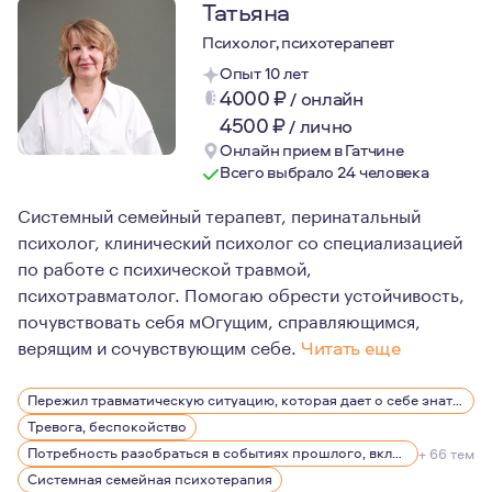
Татьяна
Психолог, психотерапевт
Опыт 10 лет
4000
₽
/
онлайн
4500
₽
/
лично
Онлайн прием в Гатчине
Всего выбрало 24 человека
Системный семейный терапевт, перинатальный
психолог, клинический психолог со специализацией
по работе с психической травмой,
психотравматолог. Помогаю обрести устойчивость,
почувствовать себя мОгущим, справляющимся,
верящим и сочувствующим себе.
Читать еще
Человеческое-это важная составляющая моей профессио
Пережил травматическую ситуацию, которая дает о себе знать, беспокоит, вызывает эмоции
Психология является важной частью моей жизни и моих 
Тревога, беспокойство
Потребность разобраться в событиях прошлого, включая детство
+ 66 тем
Системная семейная психотерапия