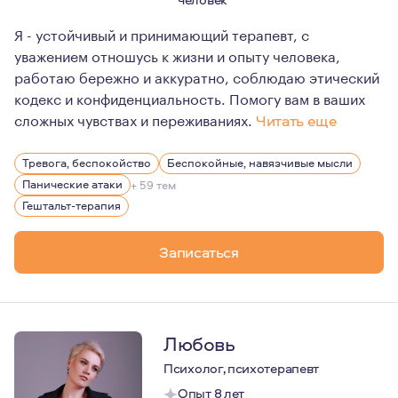
Я - устойчивый и принимающий терапевт, с
уважением отношусь к жизни и опыту человека,
работаю бережно и аккуратно, соблюдаю этический
кодекс и конфиденциальность. Помогу вам в ваших
сложных чувствах и переживаниях.
Читать еще
У меня разнообразный опыт личной и профессионально
Тревога, беспокойство
Беспокойные, навязчивые мысли
Мне очень близка идея, что человек, если ему не меша
Панические атаки
+ 59 тем
И в каждый момент времени человек делает лучший вы
Гештальт-терапия
Однако часто человек теряет свою свободу выбирать в
Записаться
И появляется такой внутренний хор голосов. И за этим
Любовь
Психолог, психотерапевт
Опыт 8 лет