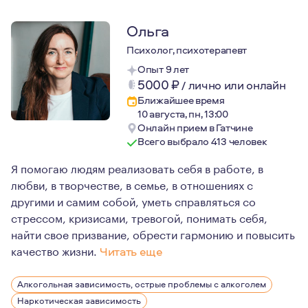
Ольга
Психолог, психотерапевт
Опыт 9 лет
5000
₽
/
лично или онлайн
Ближайшее время
10 августа, пн, 13:00
Онлайн прием в Гатчине
Всего выбрало 413 человек
Я помогаю людям реализовать себя в работе, в
любви, в творчестве, в семье, в отношениях с
другими и самим собой, уметь справляться со
стрессом, кризисами, тревогой, понимать себя,
найти свое призвание, обрести гармонию и повысить
качество жизни.
Читать еще
Психология всегда меня интересовала, как способ получ
Алкогольная зависимость, острые проблемы с алкоголем
Хорошая психотерапия может многое изменить, и лучш
Наркотическая зависимость