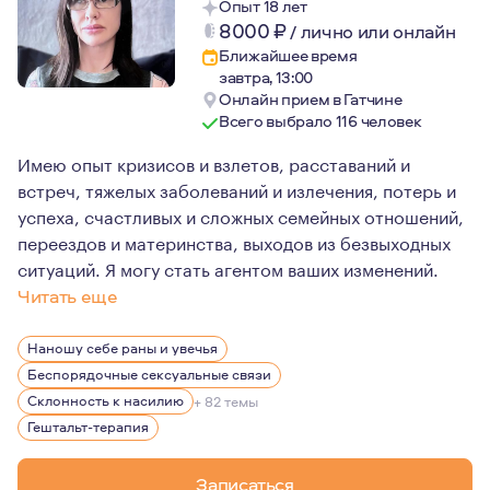
Опыт 18 лет
8000
₽
/
лично или онлайн
Ближайшее время
завтра, 13:00
Онлайн прием в Гатчине
Всего выбрало 116 человек
Имею опыт кризисов и взлетов, расставаний и
встреч, тяжелых заболеваний и излечения, потерь и
успеха, счастливых и сложных семейных отношений,
переездов и материнства, выходов из безвыходных
ситуаций. Я могу стать агентом ваших изменений.
Читать еще
Мои успехи в профессии, высокая устойчивость, жизне
Наношу себе раны и увечья
В последние годы активно работаю с молодыми, успешн
Беспорядочные сексуальные связи
Склонность к насилию
+ 82 темы
Гештальт-терапия
Записаться