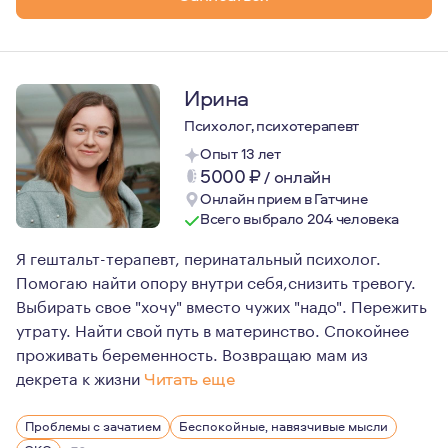
Ирина
Психолог, психотерапевт
Опыт 13 лет
5000
₽
/
онлайн
Онлайн прием в Гатчине
Всего выбрало 204 человека
Я гештальт-терапевт, перинатальный психолог.
Помогаю найти опору внутри себя,снизить тревогу.
Выбирать свое "хочу" вместо чужих "надо". Пережить
утрату. Найти свой путь в материнство. Спокойнее
проживать беременность. Возвращаю мам из
декрета к жизни
Читать еще
Мои мысли и убеждения:
Проблемы с зачатием
Беспокойные, навязчивые мысли
- если вы решили найти психолога, первый шаг навстре