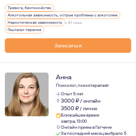
По первому образованию я искусствовед, куратор худо
Тревога, беспокойство
В своей практике опираюсь на гуманистические и марк
Алкогольная зависимость, острые проблемы с алкоголем
В работе придерживаюсь этических стандартов Европе
Наркотическая зависимость
+ 81 тема
Гештальт-терапия
Записаться
Анна
Психолог, психотерапевт
Опыт 5 лет
3000
₽
/
онлайн
3500
₽
/
лично
Ближайшее время
завтра, 13:00
Онлайн прием в Гатчине
За последний месяц выбрало 5