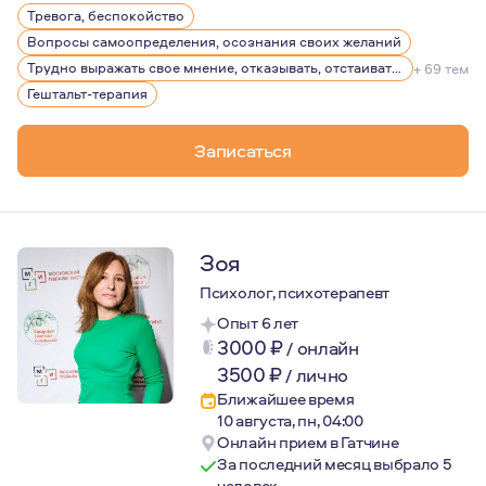
Тревога, беспокойство
Пишу стихи.
Вопросы самоопределения, осознания своих желаний
Трудно выражать свое мнение, отказывать, отстаивать себя
+ 69 тем
Гештальт-терапия
Записаться
Зоя
Психолог, психотерапевт
Опыт 6 лет
3000
₽
/
онлайн
3500
₽
/
лично
Ближайшее время
10 августа, пн, 04:00
Онлайн прием в Гатчине
За последний месяц выбрало 5
человек