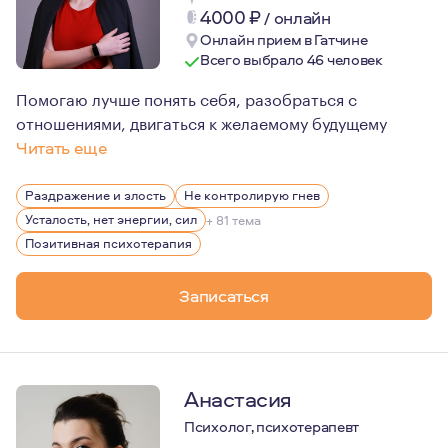
4000
₽
/
онлайн
Онлайн прием в Гатчине
Всего выбрало 46 человек
Помогаю лучше понять себя, разобраться с
отношениями, двигаться к желаемому будущему
Читать еще
Опыт каждого человека уникален, все истории неповтор
Раздражение и злость
Не контролирую гнев
Чтобы "с этим что-то делать", нужно понять самого себ
Усталость, нет энергии, сил
+ 81 тема
Я не даю советов - если честно, я просто не берусь су
Позитивная психотерапия
Записаться
Анастасия
Психолог, психотерапевт