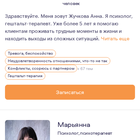
человек
Здравствуйте. Меня зовут Жучкова Анна. Я психолог,
гештальт-терапевт. Уже более 5 лет я помогаю
клиентам проживать трудные моменты в жизни и
находить выходы из сложных ситуаций.
Читать еще
В психологию я пришла в осознанном возрасте.
Тревога, беспокойство
Очень люблю эту профессию, люблю учиться и поэтом
Неудовлетворенность отношениями, что-то не так
Я очень люблю природу, прогулки и собак. Для меня ва
Конфликты, ссорюсь с партнером
+ 67 тем
Гештальт-терапия
В
Записаться
Марьянна
Психолог, психотерапевт