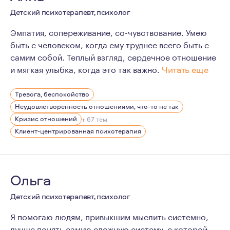
Начало моего обучения - 2018 год.
Детский психотерапевт, психолог
Начало практики - 2020 год.
Эмпатия, сопереживание, со-чувствование. Умею
Одними из самых важных принципов моей работы являют
быть с человеком, когда ему труднее всего быть с
самим собой. Теплый взгляд, сердечное отношение
и мягкая улыбка, когда это так важно.
Читать еще
Безоговорочно верю в потенциал каждого человека. Не
Тревога, беспокойство
С 2017 года модерирую большую группу по детско-род
Неудовлетворенность отношениями, что-то не так
Кризис отношений
+ 67 тем
Клиент-центрированная психотерапия
Ольга
Детский психотерапевт, психолог
Я помогаю людям, привыкшим мыслить системно,
лучше понять самую сложную систему, с которой