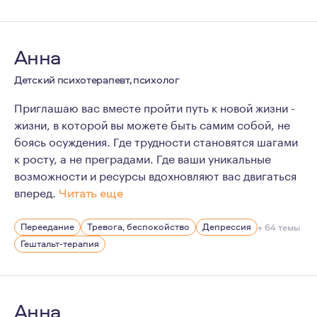
Возможность быть услышанным и говорить, что важно д
Анна
Детский психотерапевт, психолог
Приглашаю вас вместе пройти путь к новой жизни -
жизни, в которой вы можете быть самим собой, не
боясь осуждения. Где трудности становятся шагами
к росту, а не преградами. Где ваши уникальные
возможности и ресурсы вдохновляют вас двигаться
вперед.
Читать еще
Мне 35 лет. Живу в Краснодаре.
Переедание
Тревога, беспокойство
Депрессия
+ 64 темы
У меня есть один ребенок, сын.
Гештальт-терапия
Очень люблю путешествия. Есть опыт горных восхожден
Психология для меня сейчас - это образ жизни и мышл
Регулярная личная терапия появилась у меня в 2016 год
Анна