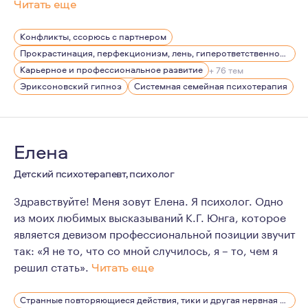
Читать еще
Я люблю путешествовать, так как это меняет представ
Конфликты, ссорюсь с партнером
Прокрастинация, перфекционизм, лень, гиперответственность
Карьерное и профессиональное развитие
+ 76 тем
Эриксоновский гипноз
Системная семейная психотерапия
Елена
Детский психотерапевт, психолог
Здравствуйте! Меня зовут Елена. Я психолог. Одно
из моих любимых высказываний К.Г. Юнга, которое
является девизом профессиональной позиции звучит
так: «Я не то, что со мной случилось, я – то, чем я
решил стать».
Читать еще
Сферой моих профессиональных интересов и целью ра
Странные повторяющиеся действия, тики и другая нервная симптоматика