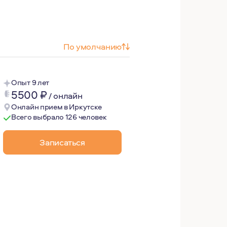
По умолчанию
Опыт 9 лет
5500
₽
/
онлайн
Онлайн прием в Иркутске
Всего выбрало 126 человек
Записаться
ые задачи: узнать лучше себя, сделать свою жизнь комф
ь собой, не украшая, не цензурируя, это место для экспе