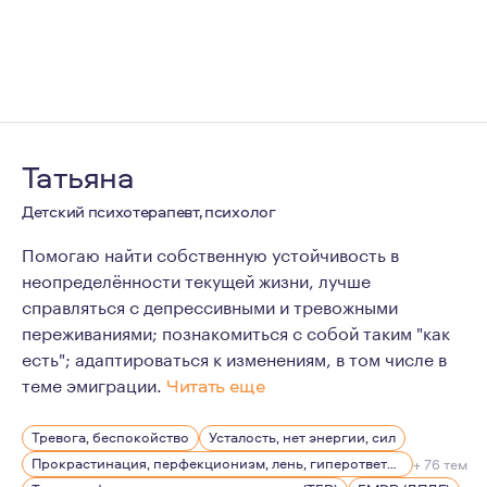
Татьяна
Детский психотерапевт, психолог
Помогаю найти собственную устойчивость в
неопределённости текущей жизни, лучше
справляться с депрессивными и тревожными
переживаниями; познакомиться с собой таким "как
есть"; адаптироваться к изменениям, в том числе в
теме эмиграции.
Читать еще
Я думаю, что психотерапия имеет достаточно прикладн
Тревога, беспокойство
Усталость, нет энергии, сил
Кабинет психотерапевта это место, где вы можете быт
Прокрастинация, перфекционизм, лень, гиперответственность
+ 76 тем