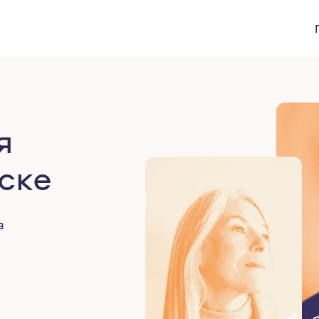
я
ске
в