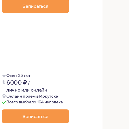
Записаться
чивается получением диплома.
рохожу индивидуальную и групповую супервизию, а также
 профессии. Именно она помогает сохранять качество раб
Опыт 25 лет
6000
₽
/
лично или онлайн
Онлайн прием в Иркутске
Всего выбрало 164 человека
Записаться