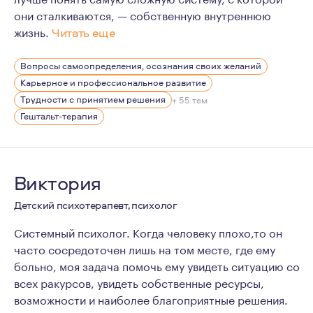
они сталкиваются, — собственную внутреннюю
жизнь.
Читать еще
Для меня профессиональная ответственность не закан
Вопросы самоопределения, осознания своих желаний
Уже 11 лет я нахожусь в личной терапии, регулярно п
Карьерное и профессиональное развитие
Для меня это не формальность, а обязательная часть
Трудности с принятием решения
+ 55 тем
Гештальт-терапия
Виктория
Детский психотерапевт, психолог
Системный психолог. Когда человеку плохо,то он
часто сосредоточен лишь на том месте, где ему
больно, моя задача помочь ему увидеть ситуацию со
всех ракурсов, увидеть собственные ресурсы,
возможности и наиболее благоприятные решения.