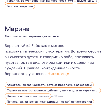
Терапия, фокусированная на переносе (TFP)
EMDR (ДПДГ)
Гештальт-терапия
Марина
Детский психотерапевт, психолог
Здравствуйте! Работаю в методе
психоаналитической психотерапии. Во время сессий
вы сможете думать и говорить о себе, проживать
чувства, быть в диалоге без критики и оценочных
суждений. Правила: конфиденциальность,
бережность, уважение.
Читать еще
Работаю психологом с 2005г. Глубоко изучать психоа
Алкогольная зависимость, острые проблемы с алкоголем
Регулярно прохожу обучение, посещаю еженедельные 
Странные повторяющиеся действия, тики и другая нервная симптоматика
Являюсь членом Московской Психоаналитической Асс
Наркотическая зависимость
+ 68 тем
Психоаналитическая (психодинамическая) психотерапия
Как на своем опыте, так и на опыте своих клиентов мо