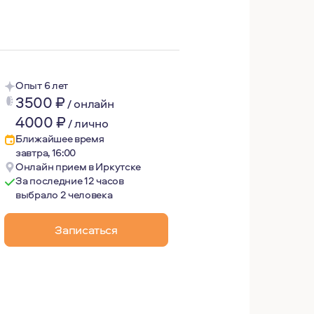
Опыт 6 лет
3500
₽
/
онлайн
4000
₽
/
лично
Ближайшее время
завтра, 16:00
Онлайн прием в Иркутске
За последние 12 часов
выбрало 2 человека
Записаться
налитическую психотерапию начала в 2018г, и занимаюсь
супервизии.
оциации.
гу сказать, что этот метод способен двигать "тектониче