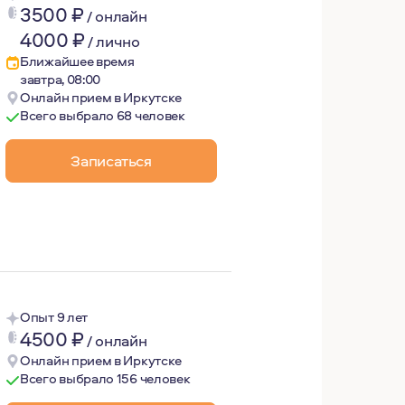
3500
₽
/
онлайн
4000
₽
/
лично
Ближайшее время
ся бережность, честность, открытость к диалогу, уважени
завтра, 08:00
Онлайн прием в Иркутске
Всего выбрало 68 человек
 форсирую скорость работы, не давлю, с уважением относ
Записаться
ительским отношениям. Сертифицированный дайвер, точно
Опыт 9 лет
4500
₽
/
онлайн
Онлайн прием в Иркутске
Всего выбрало 156 человек