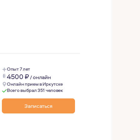
ление о мире, о самом себе, открывает новые возможнос
Опыт 7 лет
4500
₽
/
онлайн
Онлайн прием в Иркутске
Всего выбрал 351 человек
Записаться
звития являются аналитическая психотерапия и психоан