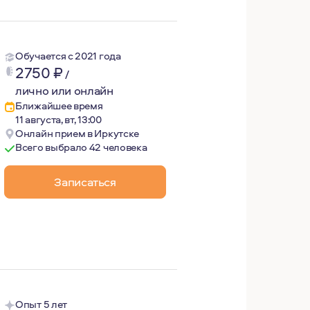
ля Вас, обнаружить и проработать бессознательные прич
Обучается с 2021 года
2750
₽
/
лично или онлайн
Ближайшее время
11 августа, вт, 13:00
Онлайн прием в Иркутске
Всего выбрало 42 человека
Записаться
ий, в том числе на Эльбрус.
ения.
у.
Опыт 5 лет