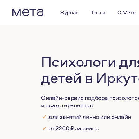
Журнал
Тесты
О Мете
Психологи дл
детей в Иркут
Онлайн-сервис подбора психолого
и психотерапевтов
✓
для занятий лично или онлайн
✓
от 2200 ₽ за сеанс