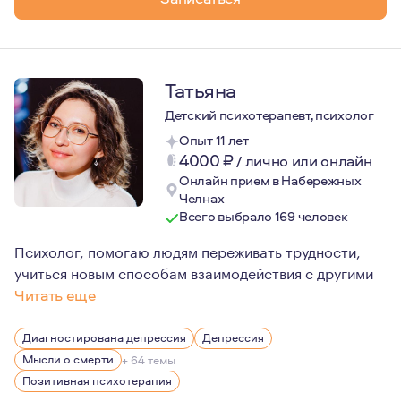
Татьяна
Детский психотерапевт, психолог
Опыт 11 лет
4000
₽
/
лично или онлайн
Онлайн прием в Набережных
Челнах
Всего выбрало 169 человек
Психолог, помогаю людям переживать трудности,
учиться новым способам взаимодействия с другими
Читать еще
Некоторое время я была клиентом психолога. Благодаря
Диагностирована депрессия
Депрессия
Мысли о смерти
+ 64 темы
Позитивная психотерапия