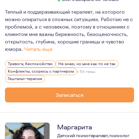
Теплый и поддерживающий терапевт, на которого
можно опираться в сложных ситуациях. Работаю не с
проблемой, а с человеком, поэтому в отношениях с
клиентом мне важны бережность, безоценочность,
открытость, глубина, хорошие границы и чувство
юмора.
Читать еще
Больше 10 лет работаю онлайн. Мой самый большой инте
Тревога, беспокойство
Не знаю, но мне как-то не так
Люблю жизнь, свою семью, книги Макса Фрая, истории л
Конфликты, ссорюсь с партнером
+ 54 темы
Верю в то, что каждый сам кузнец своего счастья, тол
Гештальт-терапия
Записаться
Маргарита
Детский психотерапевт, психолог