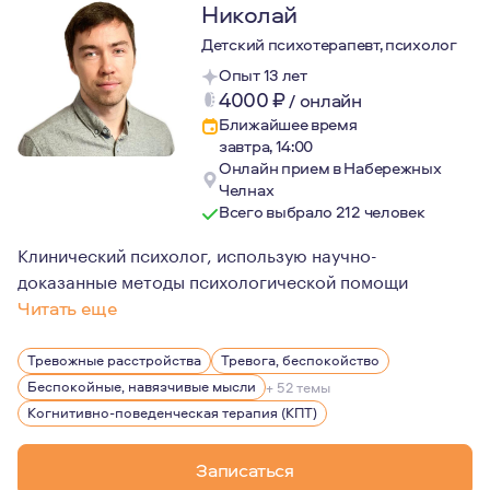
Николай
Детский психотерапевт, психолог
Опыт 13 лет
4000
₽
/
онлайн
Ближайшее время
завтра, 14:00
Онлайн прием в Набережных
Челнах
Всего выбрало 212 человек
Клинический психолог, использую научно-
доказанные методы психологической помощи
Читать еще
Мой подход к терапии - непредвзятый, сострадательны
Тревожные расстройства
Тревога, беспокойство
Беспокойные, навязчивые мысли
+ 52 темы
Когнитивно-поведенческая терапия (КПТ)
Записаться