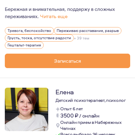
Бережная и внимательная, поддержу в сложных
переживаниях.
Читать еще
Мама подростка и второклассника, замужем уже 22 год
Тревога, беспокойство
Переживаю расставание, разрыв
В психологию пришла тогда, когда у меня родился и на
Грусть, тоска, отсутствие радости
+ 39 тем
И… я обратилась за профессиональной помощью психоло
Гештальт-терапия
Записаться
Елена
Детский психотерапевт, психолог
Опыт 6 лет
3500
₽
/
онлайн
Онлайн прием в Набережных
Челнах
Всего выбрало 36 человек