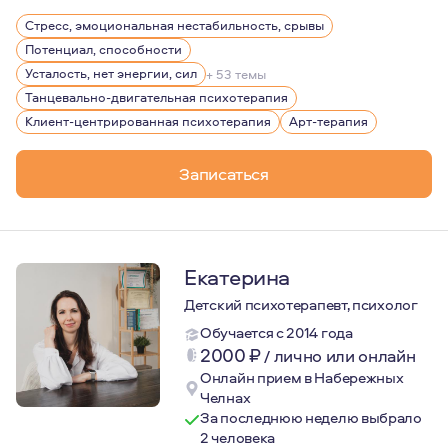
Для меня большой ценностью являются свобода личности
Стресс, эмоциональная нестабильность, срывы
Потенциал, способности
Усталость, нет энергии, сил
+ 53 темы
Танцевально-двигательная психотерапия
Клиент-центрированная психотерапия
Арт-терапия
Записаться
Екатерина
Детский психотерапевт, психолог
Обучается с 2014 года
2000
₽
/
лично или онлайн
Онлайн прием в Набережных
Челнах
За последнюю неделю выбрало
2 человека