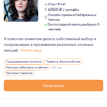
Опыт 8 лет
4500
₽
/
онлайн
Онлайн прием в Набережных
Челнах
За последний месяц выбрало 5
человек
Я помогаю клиентам делать собственный выбор и
сопровождаю в проживании различных сложных
эмоций.
Читать еще
Я отношусь с большим теплом и уважением к моей про
Суицидальные попытки
Тревога, беспокойство
В работе соблюдаю этические принципы, такие как кон
Наношу себе раны и увечья
+ 90 тем
Я работала в реабилитации с химически зависимыми па
Гештальт-терапия
Записаться