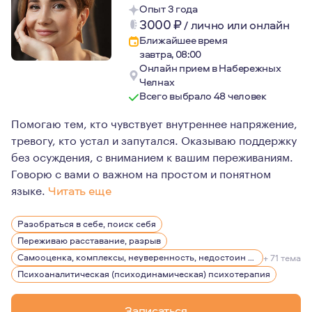
Опыт 3 года
3000
₽
/
лично или онлайн
Ближайшее время
завтра, 08:00
Онлайн прием в Набережных
Челнах
Всего выбрало 48 человек
Помогаю тем, кто чувствует внутреннее напряжение,
тревогу, кто устал и запутался. Оказываю поддержку
без осуждения, с вниманием к вашим переживаниям.
Говорю с вами о важном на простом и понятном
языке.
Читать еще
Более 11 лет личной терапии.
Разобраться в себе, поиск себя
5 лет практики консультирования.
Переживаю расставание, разрыв
Образование: Магистр психологии (диплом с отличием
Самооценка, комплексы, неуверенность, недостоин своей должности или положения в обществе
+ 71 тема
Психоаналитическая (психодинамическая) психотерапия
Записаться