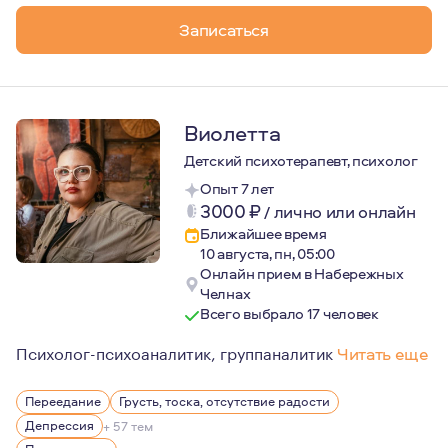
Записаться
Виолетта
Детский психотерапевт, психолог
Опыт 7 лет
3000
₽
/
лично или онлайн
Ближайшее время
10 августа, пн, 05:00
Онлайн прием в Набережных
Челнах
Всего выбрало 17 человек
Психолог-психоаналитик, группаналитик
Читать еще
Желание быть психологом появилось в раннем подростк
Переедание
Грусть, тоска, отсутствие радости
С 2019 по 2022гг. работала педагогом-психологом во в
Депрессия
+ 57 тем