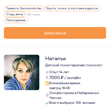
Для меня психотерапия - это про любовь к себе, про ц
Тревога, беспокойство
Грусть, тоска, отсутствие радости
Стыд, вина
+ 83 темы
Психодрама
Записаться
Наталья
Детский психотерапевт, психолог
Опыт 14 лет
7000
₽
/
онлайн
Ближайшее время
завтра, 16:00
Онлайн прием в Набережных
Челнах
Всего выбрало 136 человек