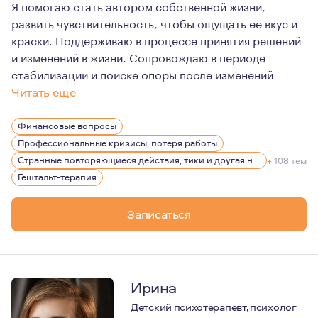
Я помогаю стать автором собственной жизни,
развить чувствительность, чтобы ощущать ее вкус и
краски. Поддерживаю в процессе принятия решений
и изменений в жизни. Сопровождаю в периоде
стабилизации и поиске опоры после изменений
Читать еще
На мой взгляд, терапия - это прежде всего знакомство
Финансовые вопросы
Ведущей по жизни эмоцией для меня является интерес. 
Профессиональные кризисы, потеря работы
Родилась в семье медиков. Естественно, мечтала тоже 
Странные повторяющиеся действия, тики и другая нервная симптоматика
+ 108 тем
Гештальт-терапия
На протяжении 20 лет работала руководителем отдела 
Я замужем, есть взрослая дочь. Есть друзья, отношени
Записаться
Ирина
Детский психотерапевт, психолог