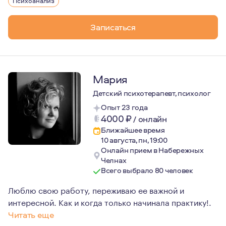
Психоанализ
С 2016 по 2020 гг. проходила психоаналитическое и г
Записаться
Мария
Детский психотерапевт, психолог
Опыт 23 года
4000
₽
/
онлайн
Ближайшее время
10 августа, пн, 19:00
Онлайн прием в Набережных
Челнах
Всего выбрало 80 человек
Люблю свою работу, переживаю ее важной и
интересной. Как и когда только начинала практику!.
Читать еще