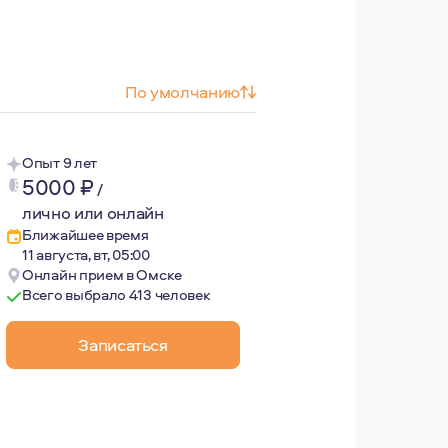
По умолчанию
Опыт 9 лет
5000
₽
/
лично или онлайн
Ближайшее время
11 августа, вт, 05:00
Онлайн прием в Омске
Всего выбрало 413 человек
Записаться
чить ответы на вопросы - почему люди ведут себя так, а н
ее будущее для человека возможно.