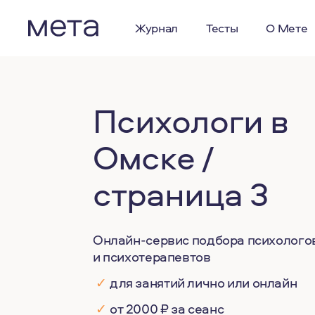
Журнал
Тесты
О Мете
Психологи в
Омске /
страница 3
Онлайн-сервис подбора психолого
и психотерапевтов
✓
для занятий лично или онлайн
✓
от 2000 ₽ за сеанс