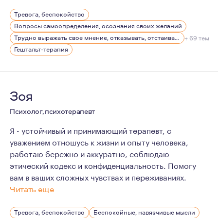
Много работала в бизнесе в качестве менеджера по пе
Тревога, беспокойство
Пишу стихи.
Вопросы самоопределения, осознания своих желаний
Трудно выражать свое мнение, отказывать, отстаивать себя
+ 69 тем
Гештальт-терапия
Зоя
Психолог, психотерапевт
Я - устойчивый и принимающий терапевт, с
уважением отношусь к жизни и опыту человека,
работаю бережно и аккуратно, соблюдаю
этический кодекс и конфиденциальность. Помогу
вам в ваших сложных чувствах и переживаниях.
Читать еще
У меня разнообразный опыт личной и профессиональн
Тревога, беспокойство
Беспокойные, навязчивые мысли