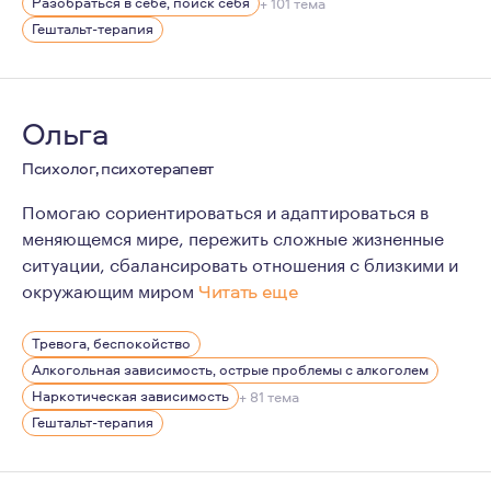
Мои личные качества психолога: Я эмоционально откры
Разобраться в себе, поиск себя
+ 101 тема
Гештальт-терапия
И самое важное про меня-это честность и глубокое ува
Ольга
Психолог, психотерапевт
Помогаю сориентироваться и адаптироваться в
меняющемся мире, пережить сложные жизненные
ситуации, сбалансировать отношения с близкими и
окружающим миром
Читать еще
По первому образованию я искусствовед, куратор худ
Тревога, беспокойство
В своей практике опираюсь на гуманистические и марк
Алкогольная зависимость, острые проблемы с алкоголем
В работе придерживаюсь этических стандартов Европ
Наркотическая зависимость
+ 81 тема
Гештальт-терапия