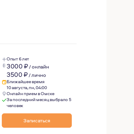
рсоналу. Есть дочь и собака. Люблю путешествовать, вод
Опыт 6 лет
3000
₽
/
онлайн
3500
₽
/
лично
Ближайшее время
10 августа, пн, 04:00
Онлайн прием в Омске
За последний месяц выбрало 5
человек
Записаться
ой истории проживания сложностей и нахождения жизнен