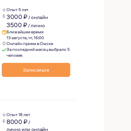
Опыт 5 лет
3000
₽
/
онлайн
3500
₽
/
лично
Ближайшее время
13 августа, чт, 16:00
Онлайн прием в Омске
За последний месяц выбрало 5
человек
му постоянно повышаю свою квалификацию.
Записаться
жно достаточно отдыхать и проводить время с семьей и д
Опыт 18 лет
8000
₽
/
лично или онлайн