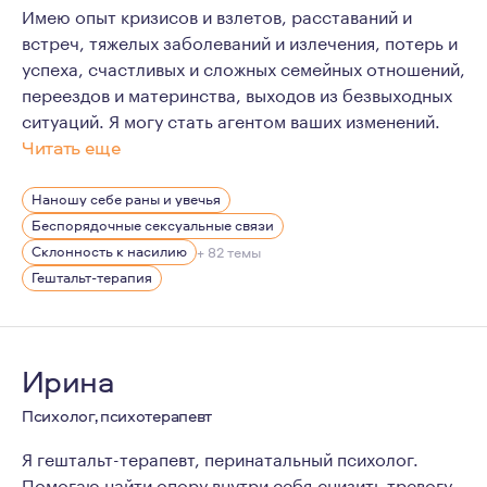
Имею опыт кризисов и взлетов, расставаний и
встреч, тяжелых заболеваний и излечения, потерь и
успеха, счастливых и сложных семейных отношений,
переездов и материнства, выходов из безвыходных
ситуаций. Я могу стать агентом ваших изменений.
Читать еще
Мои успехи в профессии, высокая устойчивость, жизн
Наношу себе раны и увечья
В последние годы активно работаю с молодыми, успешн
Беспорядочные сексуальные связи
Склонность к насилию
+ 82 темы
Гештальт-терапия
Ирина
Психолог, психотерапевт
Я гештальт-терапевт, перинатальный психолог.
Помогаю найти опору внутри себя,снизить тревогу.