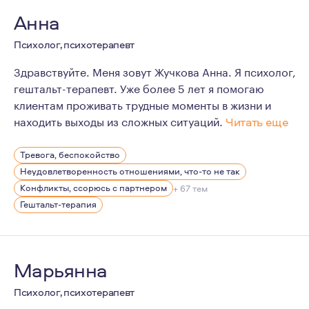
Анна
Психолог, психотерапевт
Здравствуйте. Меня зовут Жучкова Анна. Я психолог,
гештальт-терапевт. Уже более 5 лет я помогаю
клиентам проживать трудные моменты в жизни и
находить выходы из сложных ситуаций.
Читать еще
В психологию я пришла в осознанном возрасте.
Тревога, беспокойство
Очень люблю эту профессию, люблю учиться и поэто
Неудовлетворенность отношениями, что-то не так
Я очень люблю природу, прогулки и собак. Для меня ва
Конфликты, ссорюсь с партнером
+ 67 тем
Гештальт-терапия
В
Марьянна
Психолог, психотерапевт