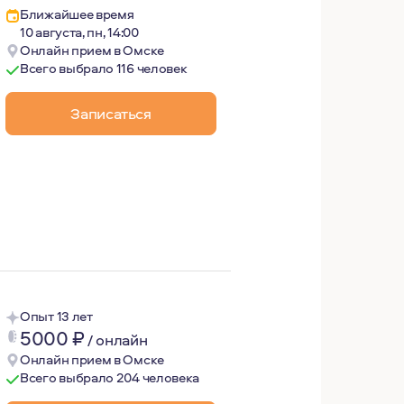
Ближайшее время
10 августа, пн, 14:00
Онлайн прием в Омске
Всего выбрало 116 человек
Записаться
елюбие во многом сложились благодаря личному опыту про
ыми в бизнесе людьми. Меня радует, что многие стали о
Опыт 13 лет
5000
₽
/
онлайн
Онлайн прием в Омске
Всего выбрало 204 человека