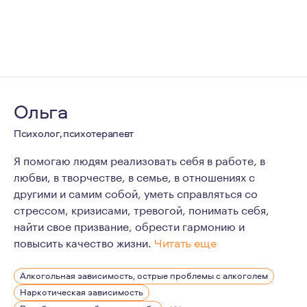
Ольга
Психолог, психотерапевт
Я помогаю людям реализовать себя в работе, в
любви, в творчестве, в семье, в отношениях с
другими и самим собой, уметь справляться со
стрессом, кризисами, тревогой, понимать себя,
найти свое призвание, обрести гармонию и
повысить качество жизни.
Читать еще
Психология всегда меня интересовала, как способ полу
Алкогольная зависимость, острые проблемы с алкоголем
Хорошая психотерапия может многое изменить, и лучш
Наркотическая зависимость