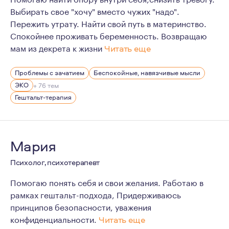
Выбирать свое "хочу" вместо чужих "надо".
Пережить утрату. Найти свой путь в материнство.
Спокойнее проживать беременность. Возвращаю
мам из декрета к жизни
Читать еще
Мои мысли и убеждения:
Проблемы с зачатием
Беспокойные, навязчивые мысли
- если вы решили найти психолога, первый шаг навстре
ЭКО
+ 76 тем
- нет плохих и хороших чувств, все чувства важны;
Гештальт-терапия
- никто на самом деле не знает, как жить "правильно" 
- дети - это отражение родителей;
Мария
- если выхода нет - это значит, что выход есть, но он н
Мне 39 лет, я замужем и мама двух дочек - 9 и 3 лет.
Психолог, психотерапевт
В перинатальную тему я пришла из своего личного опыт
Помогаю понять себя и свои желания. Работаю в
рамках гештальт-подхода, Придерживаюсь
принципов безопасности, уважения
конфиденциальности.
Читать еще