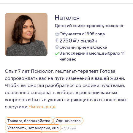
Наталья
Детский психотерапевт, психолог
Обучается с 1998 года
2750
₽
/
онлайн
Онлайн прием в Омске
За последний месяц выбрало 11
человек
Опыт 7 лет Психолог, гештальт-терапевт Готова
сопровождать вас на пути изменений в вашей жизни.
Чтобы вы смогли разобраться со своими чувствами,
осознанно совершать выборы в решении важных
вопросов и быть в удовлетворяющих вас отношениях
с другими
Читать еще
Я прошла большой путь профессионального и личного ст
Тревога, беспокойство
Одиночество
Усталость, нет энергии, сил
+ 58 тем