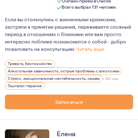
Онлайн прием в Омске
Всего выбрал 131 человек
Если вы столкнулись с жизненными кризисами,
застряли в принятии решения, переживаете сложный
период в отношениях с близкими или вам просто
интересно поближе познакомится с собой - добро
пожаловать на консультацию
Читать еще
В работе психолога, психотерапевта наиболее важным
Тревога, беспокойство
Честность, выстраивание доверительных, безопасных о
Алкогольная зависимость, острые проблемы с алкоголем
Стресс, эмоциональная нестабильность, срывы
+ 60 тем
Гештальт-терапия
Записаться
Елена