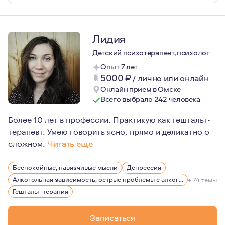
Лидия
Детский психотерапевт, психолог
Опыт 7 лет
5000
₽
/
лично или онлайн
Онлайн прием в Омске
Всего выбрало 242 человека
Более 10 лет в профессии. Практикую как гештальт-
терапевт. Умею говорить ясно, прямо и деликатно о
сложном.
Читать еще
Психотерапия для меня давно не только работа, но и ф
Беспокойные, навязчивые мысли
Депрессия
Всерьез увлечена вопросами улучшения качества жизни,
Алкогольная зависимость, острые проблемы с алкоголем
+ 74 темы
Гештальт-терапия
Записаться