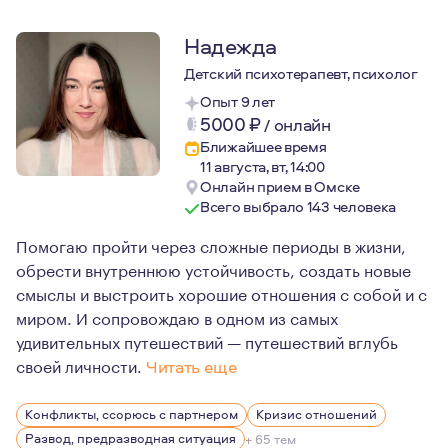
Надежда
Детский психотерапевт, психолог
Опыт 9 лет
5000
₽
/
онлайн
Ближайшее время
11 августа, вт, 14:00
Онлайн прием в Омске
Всего выбрало 143 человека
Помогаю пройти через сложные периоды в жизни,
обрести внутреннюю устойчивость, создать новые
смыслы и выстроить хорошие отношения с собой и с
миром. И сопровождаю в одном из самых
удивительных путешествий — путешествий вглубь
своей личности.
Читать еще
Большинство клиентов, которые ко мне обращаются — э
Конфликты, ссорюсь с партнером
Кризис отношений
Развод, предразводная ситуация
+ 65 тем