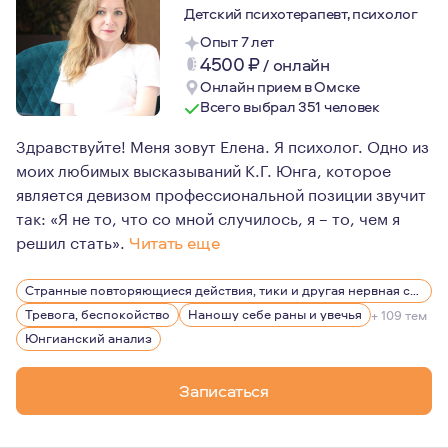
Детский психотерапевт, психолог
Опыт 7 лет
4500
₽
/
онлайн
Онлайн прием в Омске
Всего выбрал 351 человек
Здравствуйте! Меня зовут Елена. Я психолог. Одно из
моих любимых высказываний К.Г. Юнга, которое
является девизом профессиональной позиции звучит
так: «Я не то, что со мной случилось, я – то, чем я
решил стать».
Читать еще
Сферой моих профессиональных интересов и целью раз
Странные повторяющиеся действия, тики и другая нервная симптоматика
Так же в сферу моей деятельности входят: клиническая
Тревога, беспокойство
Наношу себе раны и увечья
+ 109 тем
Считаю, что в работе важно найти свой метод, свой пу
Юнгианский анализ
Основные слова, которые могут меня характеризовать 
Записаться
Год рождения — 1982.