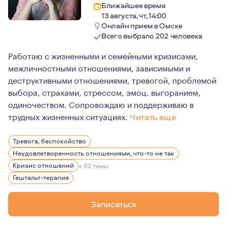
Ближайшее время
13 августа, чт, 14:00
Онлайн прием в Омске
Всего выбрало 202 человека
Работаю с жизненными и семейными кризисами,
межличностными отношениями, зависимыми и
деструктивными отношениями, тревогой, проблемой
выбора, страхами, стрессом, эмоц. выгоранием,
одиночеством. Сопровождаю и поддерживаю в
трудных жизненных ситуациях.
Читать еще
Я пришла в психологию в момент проживания сильного к
Тревога, беспокойство
На данный момент я имею достаточно опыта, знаний и р
Неудовлетворенность отношениями, что-то не так
Люблю жизнь во всём её многообразии, активные виды 
Кризис отношений
+ 62 темы
Гештальт-терапия
17 лет в стабильных отношениях, воспитываю 3 детей
Записаться