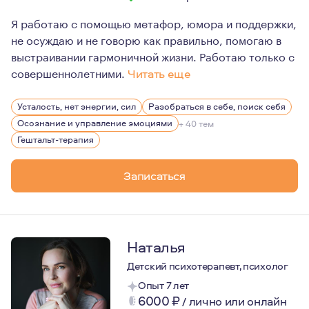
Я работаю с помощью метафор, юмора и поддержки,
не осуждаю и не говорю как правильно, помогаю в
выстраивании гармоничной жизни. Работаю только с
совершеннолетними.
Читать еще
Мой путь в профессии берёт начало из клиентского оп
Усталость, нет энергии, сил
Разобраться в себе, поиск себя
В 23 года я работал по первому торговому образовани
Осознание и управление эмоциями
+ 40 тем
В работе мне нравится, разбираться в хитросплетени
Гештальт-терапия
Записаться
Наталья
Детский психотерапевт, психолог
Опыт 7 лет
6000
₽
/
лично или онлайн