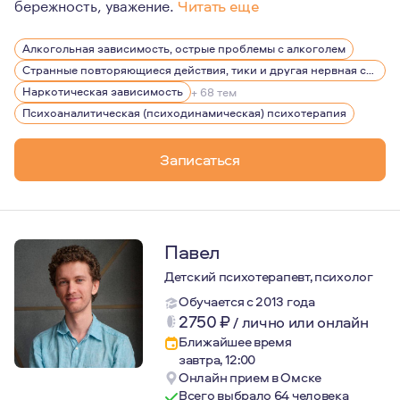
бережность, уважение.
Читать еще
Работаю психологом с 2005г. Глубоко изучать психоан
Алкогольная зависимость, острые проблемы с алкоголем
Регулярно прохожу обучение, посещаю еженедельные с
Странные повторяющиеся действия, тики и другая нервная симптоматика
Являюсь членом Московской Психоаналитической Асс
Наркотическая зависимость
+ 68 тем
Психоаналитическая (психодинамическая) психотерапия
Как на своем опыте, так и на опыте своих клиентов мо
Возможность быть услышанным и говорить, что важно д
Записаться
Павел
Детский психотерапевт, психолог
Обучается с 2013 года
2750
₽
/
лично или онлайн
Ближайшее время
завтра, 12:00
Онлайн прием в Омске
Всего выбрало 64 человека