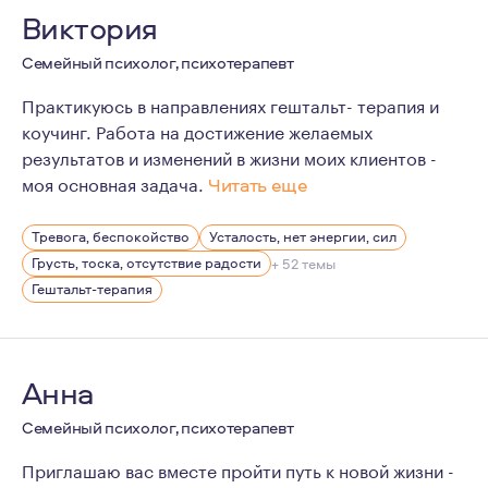
Виктория
Семейный психолог, психотерапевт
Практикуюсь в направлениях гештальт- терапия и
коучинг. Работа на достижение желаемых
результатов и изменений в жизни моих клиентов -
моя основная задача.
Читать еще
Моя работа основана не только на знаниях, но и на во
Тревога, беспокойство
Усталость, нет энергии, сил
Это возможность почувствовать, что происходит внутр
Грусть, тоска, отсутствие радости
+ 52 темы
Иногда психотерапия дает нам возможность рисковать 
Гештальт-терапия
Одна из главных возможностей, которую психотерапия 
Анна
Семейный психолог, психотерапевт
Приглашаю вас вместе пройти путь к новой жизни -