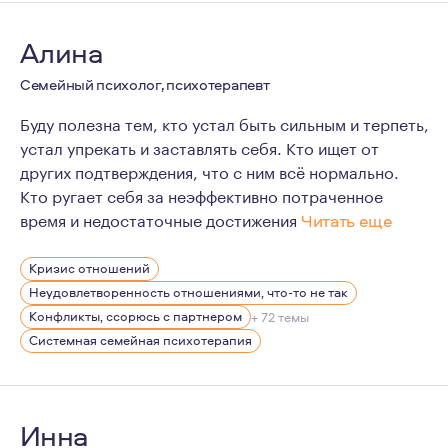
Алина
Семейный психолог, психотерапевт
Буду полезна тем, кто устал быть сильным и терпеть,
устал упрекать и заставлять себя. Кто ищет от
других подтверждения, что с ним всё нормально.
Кто ругает себя за неэффективно потраченное
время и недостаточные достижения
Читать еще
Для меня психотерапия - не просто профессия, это ст
Кризис отношений
Меня очень увлекает то, что я делаю каждый день, и о
Неудовлетворенность отношениями, что-то не так
Психотерапия, это процесс. Это не вершина, покорив 
Конфликты, ссорюсь с партнером
+ 72 темы
Системная семейная психотерапия
Это безграничный простор возможностей и ограничений
Инна