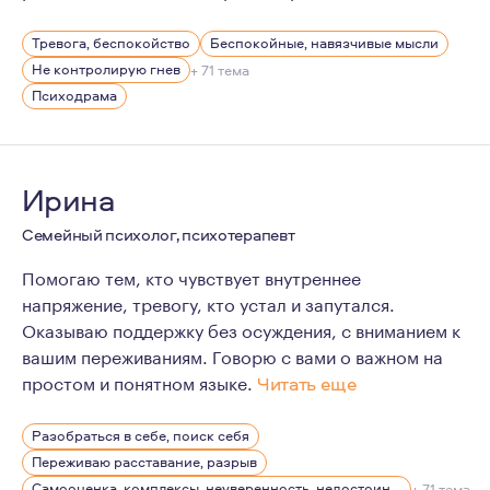
В своей жизни я пережила немало трудных и порой нер
Тревога, беспокойство
Беспокойные, навязчивые мысли
Не контролирую гнев
+ 71 тема
Психодрама
Ирина
Семейный психолог, психотерапевт
Помогаю тем, кто чувствует внутреннее
напряжение, тревогу, кто устал и запутался.
Оказываю поддержку без осуждения, с вниманием к
вашим переживаниям. Говорю с вами о важном на
простом и понятном языке.
Читать еще
Более 11 лет личной терапии.
Разобраться в себе, поиск себя
5 лет практики консультирования.
Переживаю расставание, разрыв
Образование: Магистр психологии (диплом с отличием
Самооценка, комплексы, неуверенность, недостоин своей должности или положения в обществе
+ 71 тема