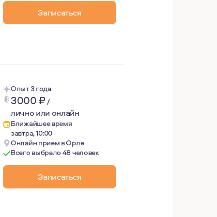
азрешимых ситуаций. Не по наслышке знаю, что такое: до
Записаться
Опыт 3 года
3000
₽
/
лично или онлайн
Ближайшее время
завтра, 10:00
Онлайн прием в Орле
Всего выбрало 48 человек
Записаться
). Психоаналитически ориентированный психотерапевт. 