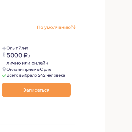
По умолчанию
Опыт 7 лет
5000
₽
/
лично или онлайн
Онлайн прием в Орле
Всего выбрало 242 человека
Записаться
философия, инструмент, с помощью которого я более глуб
, саморегуляции и социальной адаптации (тревога, стыд, 