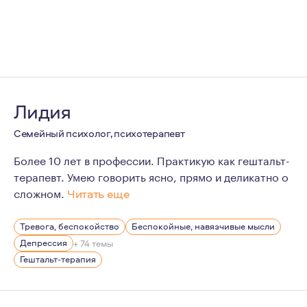
Лидия
Семейный психолог, психотерапевт
Более 10 лет в профессии. Практикую как гештальт-
терапевт. Умею говорить ясно, прямо и деликатно о
сложном.
Читать еще
Психотерапия для меня давно не только работа, но и 
Тревога, беспокойство
Беспокойные, навязчивые мысли
Всерьез увлечена вопросами улучшения качества жизни
Депрессия
+ 74 темы
Гештальт-терапия