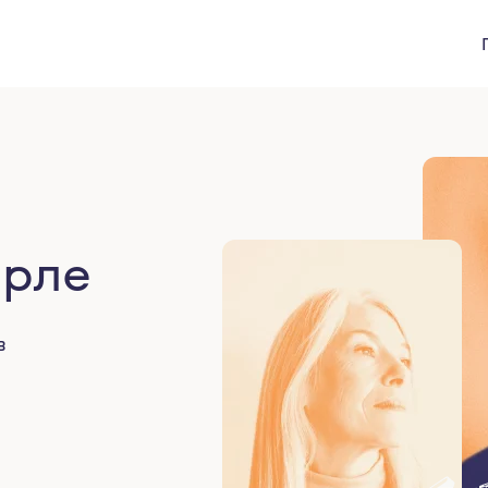
Орле
в