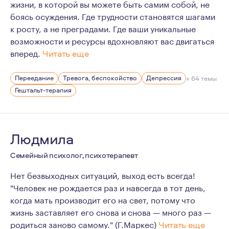
жизни, в которой вы можете быть самим собой, не
боясь осуждения. Где трудности становятся шагами
к росту, а не преградами. Где ваши уникальные
возможности и ресурсы вдохновляют вас двигаться
вперед.
Читать еще
Мне 35 лет. Живу в Краснодаре.
Переедание
Тревога, беспокойство
Депрессия
+ 64 темы
У меня есть один ребенок, сын.
Гештальт-терапия
Очень люблю путешествия. Есть опыт горных восхожден
Психология для меня сейчас - это образ жизни и мышл
Регулярная личная терапия появилась у меня в 2016 год
Людмила
Начало моего обучения - 2018 год.
Семейный психолог, психотерапевт
Начало практики - 2020 год.
Нет безвыходных ситуаций, выход есть всегда!
Одними из самых важных принципов моей работы являют
"Человек не рождается раз и навсегда в тот день,
когда мать производит его на свет, потому что
жизнь заставляет его снова и снова — много раз —
родиться заново самому." (Г.Маркес)
Читать еще