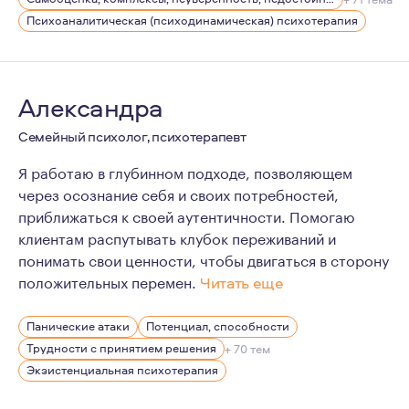
Психоаналитическая (психодинамическая) психотерапия
Александра
Семейный психолог, психотерапевт
Я работаю в глубинном подходе, позволяющем
через осознание себя и своих потребностей,
приближаться к своей аутентичности. Помогаю
клиентам распутывать клубок переживаний и
понимать свои ценности, чтобы двигаться в сторону
положительных перемен.
Читать еще
Я очень люблю психотерапевтическую работу и ценю во
Панические атаки
Потенциал, способности
Я строго соблюдаю этику, постоянно повышаю свою к
Трудности с принятием решения
+ 70 тем
Мой личный опыт психотерапии составляет более 300 ч
Экзистенциальная психотерапия
А ещё я очень люблю больших собак и начинала работ