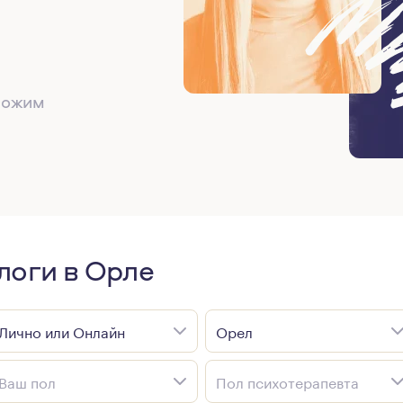
дложим
логи в Орле
Лично или Онлайн
Орел
Ваш пол
Пол психотерапевта