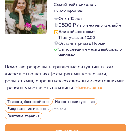
Семейный психолог,
психотерапевт
Опыт 15 лет
3500
₽
/
лично или онлайн
Ближайшее время
11 августа, вт, 10:00
Онлайн прием в Перми
За последний месяц выбрало 5
человек
Помогаю разрешить кризисные ситуации, в том
числе в отношениях (с супругами, коллегами,
родителями), справиться со сложными состояниями:
тревоги, чувства стыда и вины.
Читать еще
Еще в школьные годы мне были интересны люди и то, как
Тревога, беспокойство
Не контролирую гнев
Раздражение и злость
+ 56 тем
Гештальт-терапия
Записаться