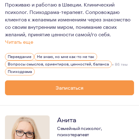
Проживаю и работаю в Швеции. Клинический
психолог. Психодрама-терапевт. Сопровождаю
клиентов к желаемым изменениям через знакомство
со своим внутренним миром, понимание своих
желаний, принятие ценности самой/го себя.
Читать еще
Я очень люблю свою работу. Мне нравится быть не "училко
Переедание
Не знаю, но мне как-то не так
У меня большой профессиональный опыт таких путешеств
Вопросы смыслов, ориентиров, ценностей, баланса
+ 86 тем
Я смогла пережить все это, изменить отношение к себе
Психодрама
Я считаю, что важно позволять себе в жизни интересны
Записаться
Анита
Семейный психолог,
психотерапевт