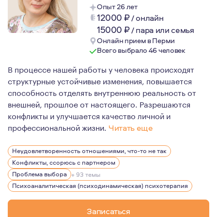
Опыт 26 лет
12000
₽
/
онлайн
15000
₽
/
пара или семья
Онлайн прием в Перми
Всего выбрало 46 человек
В процессе нашей работы у человека происходят
структурные устойчивые изменения, повышается
способность отделять внутреннюю реальность от
внешней, прошлое от настоящего. Разрешаются
конфликты и улучшается качество личной и
профессиональной жизни.
Читать еще
Психоаналитический психотерапевт, группаналитик, се
Неудовлетворенность отношениями, что-то не так
Бизнес-тренер, психоаналитический коуч.
Конфликты, ссорюсь с партнером
Сертифицированный TFP-терапевт (психотерапия, фоку
Проблема выбора
+ 93 темы
Психоаналитическая (психодинамическая) психотерапия
Член ISTFP International SocIety of Transference-Focus
Асс.член МПА Московской Психоаналитической Ассоц
Записаться