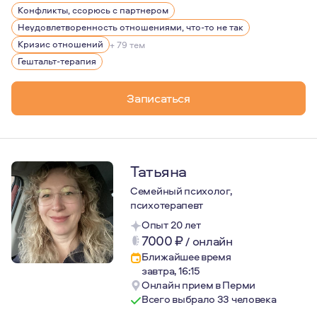
Конфликты, ссорюсь с партнером
Придерживаюсь основных этических норм психотерапии
Неудовлетворенность отношениями, что-то не так
Работаю в гештальт-подходе, а это означает, что час
Кризис отношений
+ 79 тем
Гештальт-терапия
Это помогает определить причины проблем, научиться 
Записаться
Татьяна
Семейный психолог,
психотерапевт
Опыт 20 лет
7000
₽
/
онлайн
Ближайшее время
завтра, 16:15
Онлайн прием в Перми
Всего выбрало 33 человека