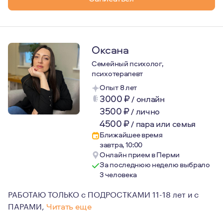
Являюсь автором метафорических ассоциативных карт 
Люблю путешествовать, занимаюсь спортом. Являюсь 
Оксана
Семейный психолог,
психотерапевт
Опыт 8 лет
3000
₽
/
онлайн
3500
₽
/
лично
4500
₽
/
пара или семья
Ближайшее время
завтра, 10:00
Онлайн прием в Перми
За последнюю неделю выбрало
3 человека
РАБОТАЮ ТОЛЬКО с ПОДРОСТКАМИ 11-18 лет и с
ПАРАМИ,
Читать еще
В работе кроме знаний и профессиональных навыков оп