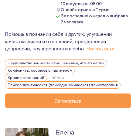
10 августа, пн, 08:00
Онлайн прием в Перми
За последнюю неделю выбрало
2 человека
Помощь в познании себя и других, улучшении
качества жизни и отношений, преодолении
депрессии, неуверенности в себе.
Читать еще
Психолог высшей квалификационной категории.
Неудовлетворенность отношениями, что-то не так
Профессиональный стаж – 11 лет.
Конфликты, ссорюсь с партнером
«С судьбой нельзя не считаться, мы не можем просто с
Кризис отношений
+ 100 тем
Психоаналитическая (психодинамическая) психотерапия
Ролло Мэй
Психоаналитическая терапия не меняет судьбу, она поз
Записаться
Елена