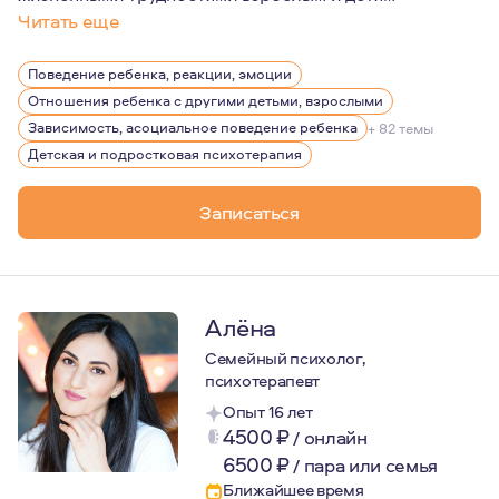
Читать еще
В работе я опираюсь на научные исследования мозга и 
Поведение ребенка, реакции, эмоции
Зная закономерности их работы, я помогаю людям лучше
Отношения ребенка с другими детьми, взрослыми
Зависимость, асоциальное поведение ребенка
+ 82 темы
Детская и подростковая психотерапия
Записаться
Алёна
Семейный психолог,
психотерапевт
Опыт 16 лет
4500
₽
/
онлайн
6500
₽
/
пара или семья
Ближайшее время