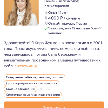
Семейный психолог,
психотерапевт
Опыт 14 лет
4000
₽
/
онлайн
Онлайн прием в Перми
За последние 12 часов выбрал 1
человек
Здравствуйте! Я Кира Жужман, в психологии я с 2001
года. Практикую, учусь, живу, помогаю и люблю то,
чем занимаюсь. Готова быть бережным и
внимательным проводником в Вашем путешествии к
себе.
Читать еще
Многие мои хобби и увлечения также связаны с психоло
Поведение ребенка, реакции, эмоции
Так, дома у меня внушительная библиотека литературы
Детско-родительские отношения
Мне очень интересна сказкотерапия и я не только чита
Кризис отношений
+ 65 тем
Системная семейная психотерапия
У меня достаточно большой опыт работы в школах, а та
Люблю и провожу психологические трансформационны
Записаться