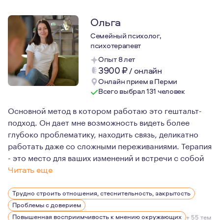
Ольга
Семейный психолог,
психотерапевт
Опыт 8 лет
3900
₽
/
онлайн
Онлайн прием в Перми
Всего выбрал 131 человек
Основной метод в котором работаю это гештальт-
подход. Он дает мне возможность видеть более
глубоко проблематику, находить связь, деликатно
работать даже со сложными переживаниями. Терапия
- это место для ваших изменений и встречи с собой
Читать еще
Более 10 лет назад я пришла в психологию с личным за
Трудно строить отношения, стеснительность, закрытость
Проблемы с доверием
Повышенная восприимчивость к мнению окружающих
+ 55 тем