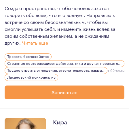
Создаю пространство, чтобы человек захотел
говорить обо всем, что его волнует. Направляю к
встрече со своим бессознательным, чтобы вы
смогли услышать себя, и изменить жизнь вслед за
своим собственным желанием, а не ожиданиям
других.
Читать еще
Люблю людей и смотрю на каждого как на уникальную л
Тревога, беспокойство
Интересуюсь искусством, литературой, люблю глубоко
Странные повторяющиеся действия, тики и другая нервная симптоматика
Посмотреть мои тексты по анализу фильмов можно на с
Трудно строить отношения, стеснительность, закрытость
+ 92 темы
Лакановский психоанализ
http://chitatkino.ru/lobster
http://chitatkino.ru/feya
Записаться
http://chitatkino.ru/vernost
http://chitatkino.ru/21nuits
Телеграмм канал с текстами и подкастом: «сквозь кажи
Кира