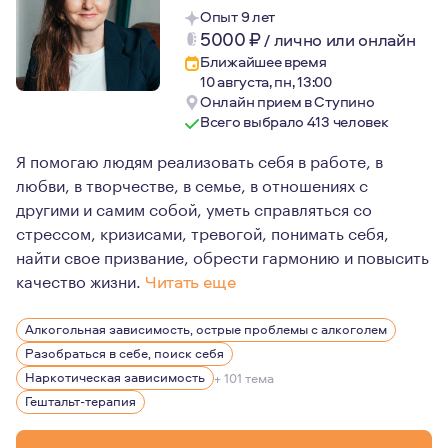
Опыт 9 лет
5000
₽
/
лично или онлайн
Ближайшее время
10 августа, пн, 13:00
Онлайн прием в Ступино
Всего выбрало 413 человек
Я помогаю людям реализовать себя в работе, в
любви, в творчестве, в семье, в отношениях с
другими и самим собой, уметь справляться со
стрессом, кризисами, тревогой, понимать себя,
найти свое призвание, обрести гармонию и повысить
качество жизни.
Читать еще
Психология всегда меня интересовала, как способ получ
Алкогольная зависимость, острые проблемы с алкоголем
Хорошая психотерапия может многое изменить, и лучш
Разобраться в себе, поиск себя
Мои личные качества психолога: Я эмоционально откры
Наркотическая зависимость
+ 101 тема
Гештальт-терапия
И самое важное про меня-это честность и глубокое ува