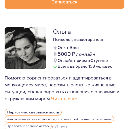
Записаться
Ольга
Психолог, психотерапевт
Опыт 9 лет
5000
₽
/
онлайн
Онлайн прием в Ступино
Всего выбрало 158 человек
Помогаю сориентироваться и адаптироваться в
меняющемся мире, пережить сложные жизненные
ситуации, сбалансировать отношения с близкими и
окружающим миром
Читать еще
По первому образованию я искусствовед, куратор худо
Наркотическая зависимость
В своей практике опираюсь на гуманистические и марк
Алкогольная зависимость, острые проблемы с алкоголем
В работе придерживаюсь этических стандартов Европе
Тревога, беспокойство
+ 81 тема