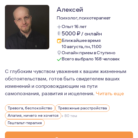
Алексей
Психолог, психотерапевт
Опыт 16 лет
5000
₽
/
онлайн
Ближайшее время
10 августа, пн, 11:00
Онлайн прием в Ступино
Всего выбрало 168 человек
С глубоким чувством уважения к вашим жизненным
обстоятельствам, готов быть свидетелем ваших
изменений и сопровождающим на пути
самопознания, развития и исцеления.
Читать еще
Осмысляя свою жизнь, я понимаю, что мои личные качес
Тревога, беспокойство
Тревожные расстройства
Апатия, ничего не хочется
+ 80 тем
Гештальт-терапия