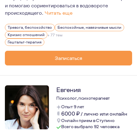
и помогаю сориентироваться в водовороте
происходящего.
Читать еще
Люблю юмор и стендап - сам несколько раз выступал к
Тревога, беспокойство
Беспокойные, навязчивые мысли
Увлекаюсь плаванием, интуитивными танцами, тантрой 
Кризис отношений
+ 77 тем
Обратившись ко мне вы сделаете первый шаг к решени
Гештальт-терапия
От меня можно ожидать внимательного и этичного отн
Записаться
Евгения
Психолог, психотерапевт
Опыт 9 лет
6000
₽
/
лично или онлайн
Онлайн прием в Ступино
Всего выбрало 92 человека