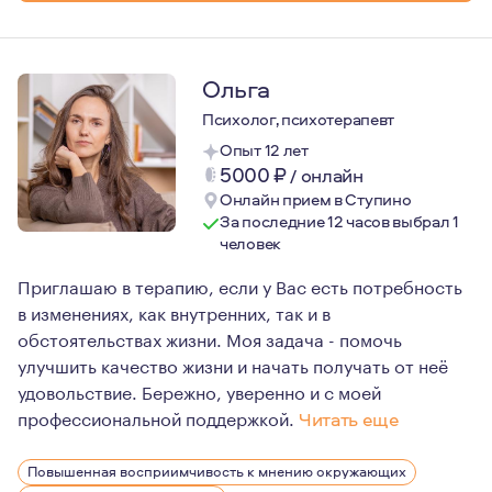
Ольга
Психолог, психотерапевт
Опыт 12 лет
5000
₽
/
онлайн
Онлайн прием в Ступино
За последние 12 часов выбрал 1
человек
Приглашаю в терапию, если у Вас есть потребность
в изменениях, как внутренних, так и в
обстоятельствах жизни. Моя задача - помочь
улучшить качество жизни и начать получать от неё
удовольствие. Бережно, уверенно и с моей
профессиональной поддержкой.
Читать еще
Я очень ценю человеческое, доверительное общение. В 
Повышенная восприимчивость к мнению окружающих
Для меня важно продолжать учиться, осваивать новые 