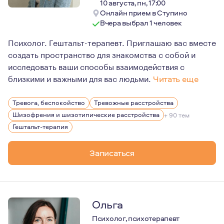
10 августа, пн, 17:00
Онлайн прием в Ступино
Вчера выбрал 1 человек
Психолог. Гештальт-терапевт. Приглашаю вас вместе
создать пространство для знакомства с собой и
исследовать ваши способы взаимодействия с
близкими и важными для вас людьми.
Читать еще
На личном опыте прохождения терапии могу сказать: из
Тревога, беспокойство
Тревожные расстройства
Именно этому я предлагаю вам научиться в терапии со 
Шизофрения и шизотипические расстройства
+ 90 тем
Гештальт-терапия
Записаться
Ольга
Психолог, психотерапевт