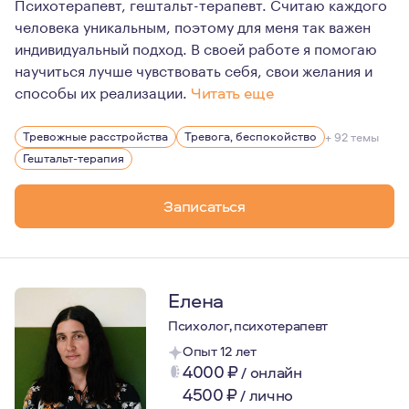
Психотерапевт, гештальт-терапевт. Считаю каждого
человека уникальным, поэтому для меня так важен
индивидуальный подход. В своей работе я помогаю
научиться лучше чувствовать себя, свои желания и
способы их реализации.
Читать еще
Привет! Меня зовут Евгения Дрейгер.
Тревожные расстройства
Тревога, беспокойство
+ 92 темы
Считаю что 80% успеха терапии зависит от того наскол
Гештальт-терапия
В работе для меня важен бережный, экологичный подхо
Записаться
Моими особенностями как терапевта являются: чувств
Елена
Психолог, психотерапевт
Опыт 12 лет
4000
₽
/
онлайн
4500
₽
/
лично