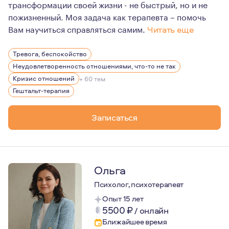
трансформации своей жизни - не быстрый, но и не
пожизненный. Моя задача как терапевта – помочь
Вам научиться справляться самим.
Читать еще
Я сертифицированный аккредитованный гештальт-терапе
Тревога, беспокойство
Гештальт для меня не только инструмент, но и философи
Неудовлетворенность отношениями, что-то не так
Как терапевт я очень теплая и поддерживающая. Спокой
Кризис отношений
+ 60 тем
Гештальт-терапия
Я не тороплю к изменениям, если Вы не готовы, не даю
Приглашаю в долгосрочную терапию всех, кто созрел к
Записаться
Ольга
Психолог, психотерапевт
Опыт 15 лет
5500
₽
/
онлайн
Ближайшее время