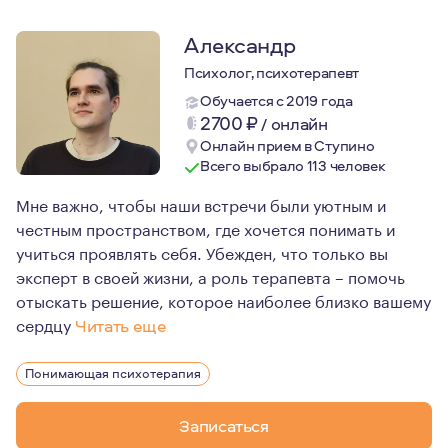
Александр
Психолог, психотерапевт
Обучается с 2019 года
2700
₽
/
онлайн
Онлайн прием в Ступино
Всего выбрало 113 человек
Мне важно, чтобы наши встречи были уютным и
честным пространством, где хочется понимать и
учиться проявлять себя. Убежден, что только вы
эксперт в своей жизни, а роль терапевта – помочь
отыскать решение, которое наиболее близко вашему
сердцу
Читать еще
Я смотрю на психотерапию как на пространство, в кото
Понимающая психотерапия
Работа с психологом помогала и мне лучше принимать и
Записаться