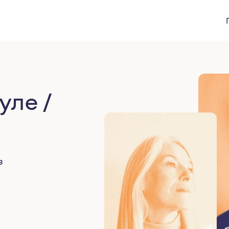
уле /
в