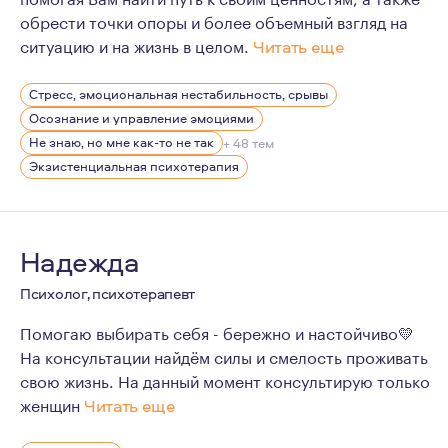
обрести точки опоры и более объемный взгляд на
ситуацию и на жизнь в целом.
Читать еще
Окружающие люди характеризуют меня как человека, с 
Стресс, эмоциональная нестабильность, срывы
Участвую в разных социальных проектах, выступаю на
Осознание и управление эмоциями
Не знаю, но мне как-то не так
+ 48 тем
Экзистенциальная психотерапия
Надежда
Психолог, психотерапевт
Помогаю выбирать себя - бережно и настойчиво💛
На консультации найдём силы и смелость проживать
свою жизнь. На данный момент консультирую только
женщин
Читать еще
За несколько лет, благодаря обучению на курсе по пси