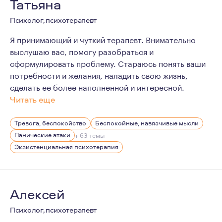
Татьяна
Психолог, психотерапевт
Я принимающий и чуткий терапевт. Внимательно
выслушаю вас, помогу разобраться и
сформулировать проблему. Стараюсь понять ваши
потребности и желания, наладить свою жизнь,
сделать ее более наполненной и интересной.
Читать еще
Я гуманистичный психолог с богатым жизненным и про
Тревога, беспокойство
Беспокойные, навязчивые мысли
Панические атаки
+ 63 темы
Экзистенциальная психотерапия
Алексей
Психолог, психотерапевт