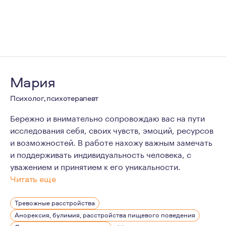
Мария
Психолог, психотерапевт
Бережно и внимательно сопровождаю вас на пути
исследования себя, своих чувств, эмоций, ресурсов
и возможностей. В работе нахожу важным замечать
и поддерживать индивидуальность человека, с
уважением и принятием к его уникальности.
Читать еще
Мне повезло получить опыт проживания в других стран
Тревожные расстройства
И сейчас, спустя много часов личной терапии, и много 
Анорексия, булимия, расстройства пищевого поведения