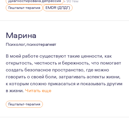
потому что терапия - это уникальное пространство, в
Диагностирована депрессия
+ 90 тем
Гештальт-терапия
EMDR (ДПДГ)
Чувствую себя на своем месте, при этом, сохраняя ин
Марина
Психолог, психотерапевт
В моей работе существуют такие ценности, как
открытость, честность и бережность, что помогает
создать безопасное пространство, где можно
говорить о своей боли, затрагивать аспекты жизни,
к которым сложно прикасаться и показывать другим
в жизни.
Читать еще
По первому образованию я музыкант, решение стать пси
Гештальт-терапия