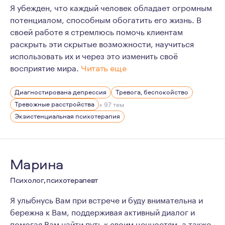
Я убежден, что каждый человек обладает огромным
потенциалом, способным обогатить его жизнь. В
своей работе я стремлюсь помочь клиентам
раскрыть эти скрытые возможности, научиться
использовать их и через это изменить своё
восприятие мира.
Читать еще
Как психолог и психотерапевт, я вижу свою задачу в т
Диагностирована депрессия
Тревога, беспокойство
Несколько лет работаю волонтером и активистом при 
Тревожные расстройства
+ 97 тем
"death cafe" - тут можно посмотреть мое интервью о
Экзистенциальная психотерапия
Продолжаю обучение на программе философского конс
Марина
Психолог, психотерапевт
Я улыбнусь Вам при встрече и буду внимательна и
бережна к Вам, поддерживая активный диалог и
помогая Вам найти путь к своим ценностям, а также