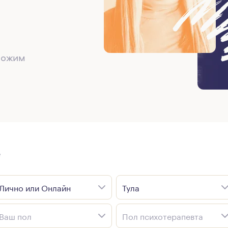
дложим
е
Лично или Онлайн
Тула
Ваш пол
Пол психотерапевта