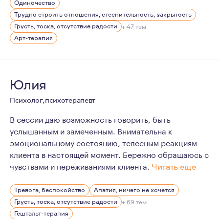
Одиночество
Сейчас после консультаций с клиентами я радуюсь, чт
Трудно строить отношения, стеснительность, закрытость
Я знаю, как не просто себя чувствовать, когда нет сил и
Грусть, тоска, отсутствие радости
+ 47 тем
Арт-терапия
Юлия
Психолог, психотерапевт
В сессии даю возможность говорить, быть
услышанным и замеченным. Внимательна к
эмоциональному состоянию, телесным реакциям
клиента в настоящей момент. Бережно обращаюсь с
чувствами и переживаниями клиента.
Читать еще
Выбор профессии мною произошел благодаря психологу
Тревога, беспокойство
Апатия, ничего не хочется
Психотерапия стала для меня откровением в принятия 
Грусть, тоска, отсутствие радости
+ 69 тем
Гештальт-терапия