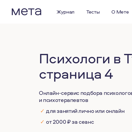
Журнал
Тесты
О Мете
Психологи в Т
страница 4
Онлайн-сервис подбора психолого
и психотерапевтов
✓
для занятий лично или онлайн
✓
от 2000 ₽ за сеанс