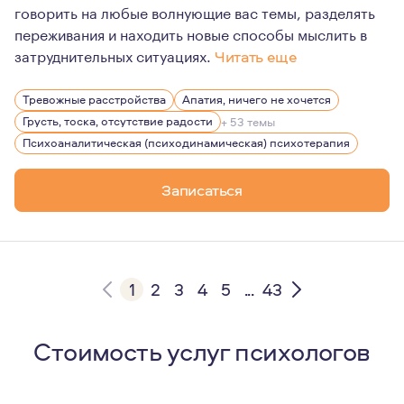
говорить на любые волнующие вас темы, разделять
переживания и находить новые способы мыслить в
затруднительных ситуациях.
Читать еще
Психоанализ - удивительный путь по знакомству с собо
Тревожные расстройства
Апатия, ничего не хочется
Грусть, тоска, отсутствие радости
+ 53 темы
Психоаналитическая (психодинамическая) психотерапия
Записаться
1
2
3
4
5
...
43
Стоимость услуг психологов