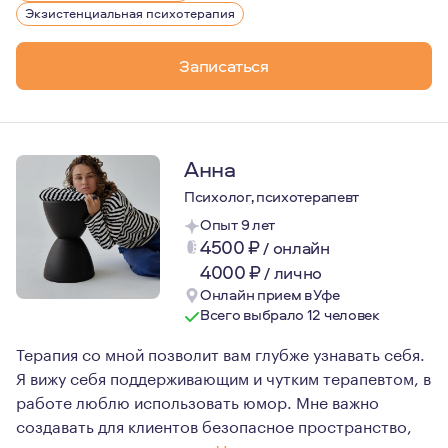
Мой личный опыт психотерапии составляет более 300 ча
Экзистенциальная психотерапия
А ещё я очень люблю больших собак и начинала работу
Записаться
Анна
Психолог, психотерапевт
Опыт 9 лет
4500
₽
/
онлайн
4000
₽
/
лично
Онлайн прием в Уфе
Всего выбрало 12 человек
Терапия со мной позволит вам глубже узнавать себя.
Я вижу себя поддерживающим и чутким терапевтом, в
работе люблю использовать юмор. Мне важно
создавать для клиентов безопасное пространство,