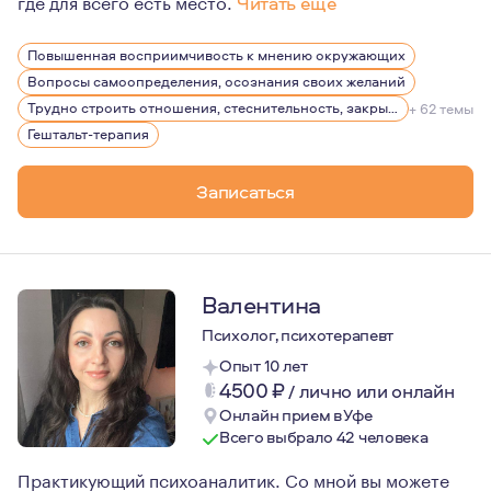
где для всего есть место.
Читать еще
Мне искренне интересен собственный путь развития, 10
Повышенная восприимчивость к мнению окружающих
Я много внимания и энергии направляю на то, что бы в
Вопросы самоопределения, осознания своих желаний
Трудно строить отношения, стеснительность, закрытость
+ 62 темы
Гештальт-терапия
Записаться
Валентина
Психолог, психотерапевт
Опыт 10 лет
4500
₽
/
лично или онлайн
Онлайн прием в Уфе
Всего выбрало 42 человека
Практикующий психоаналитик. Со мной вы можете