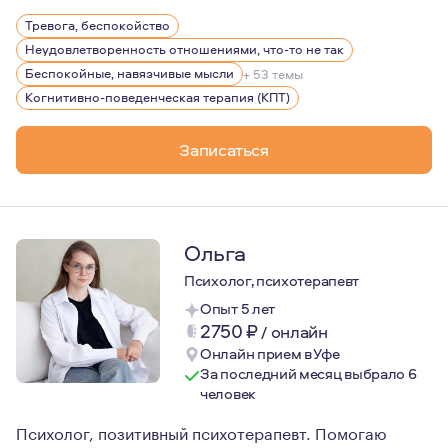
Я являюсь членом Ассоциации когнитивно-бихевиоральн
Тревога, беспокойство
Неудовлетворенность отношениями, что-то не так
Беспокойные, навязчивые мысли
+ 53 темы
Когнитивно-поведенческая терапия (КПТ)
Записаться
Ольга
Психолог, психотерапевт
Опыт 5 лет
2750
₽
/
онлайн
Онлайн прием в Уфе
За последний месяц выбрало 6
человек
Психолог, позитивный психотерапевт. Помогаю