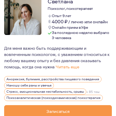
Светлана
Психолог, психотерапевт
Опыт 9 лет
4000
₽
/
лично или онлайн
Онлайн прием в Уфе
За последнюю неделю выбрало
3 человека
Для меня важно быть поддерживающим и
вовлеченным психологом, с уважением относиться к
любому вашему опыту и без давления оказывать
помощь, когда она нужна
Читать еще
Мой личный опыт терапии показал мне, как работа с пс
Анорексия, булимия, расстройства пищевого поведения
Наношу себе раны и увечья
Стресс, эмоциональная нестабильность, срывы
+ 85 тем
Психоаналитическая (психодинамическая) психотерапия
Записаться