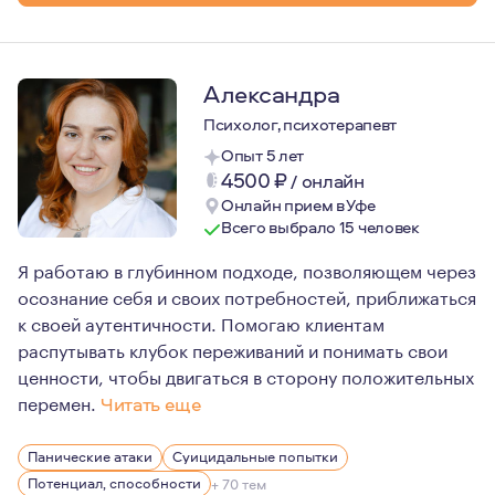
Александра
Психолог, психотерапевт
Опыт 5 лет
4500
₽
/
онлайн
Онлайн прием в Уфе
Всего выбрало 15 человек
Я работаю в глубинном подходе, позволяющем через
осознание себя и своих потребностей, приближаться
к своей аутентичности. Помогаю клиентам
распутывать клубок переживаний и понимать свои
ценности, чтобы двигаться в сторону положительных
перемен.
Читать еще
Я очень люблю психотерапевтическую работу и ценю воз
Панические атаки
Суицидальные попытки
Я строго соблюдаю этику, постоянно повышаю свою кв
Потенциал, способности
+ 70 тем