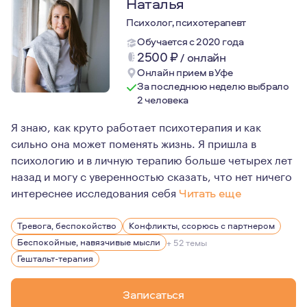
Наталья
Психолог, психотерапевт
Обучается с 2020 года
2500
₽
/
онлайн
Онлайн прием в Уфе
За последнюю неделю выбрало
2 человека
Я знаю, как круто работает психотерапия и как
сильно она может поменять жизнь. Я пришла в
психологию и в личную терапию больше четырех лет
назад и могу с уверенностью сказать, что нет ничего
интереснее исследования себя
Читать еще
Я верю, что терапия — это путь, который ведет к осоз
Тревога, беспокойство
Конфликты, ссорюсь с партнером
Беспокойные, навязчивые мысли
+ 52 темы
Гештальт-терапия
Записаться