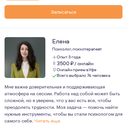
Очень люблю путешествия. Есть опыт горных восхожден
Записаться
Психология для меня сейчас - это образ жизни и мышле
Регулярная личная терапия появилась у меня в 2016 году
Начало моего обучения - 2018 год.
Начало практики - 2020 год.
Елена
Одними из самых важных принципов моей работы являютс
Психолог, психотерапевт
Опыт 3 года
3500
₽
/
онлайн
Онлайн прием в Уфе
Всего выбрало 74 человека
Мне важна доверительная и поддерживающая
атмосфера на сессии. Работа над собой может быть
сложной, но я уверена, что у вас есть все, чтобы
преодолеть трудности. Моя задача — помочь найти
нужные инструменты, чтобы вы стали психологом для
самого себя.
Читать еще