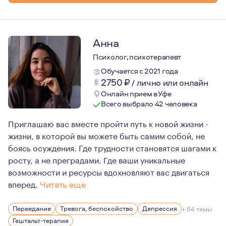
Анна
Психолог, психотерапевт
Обучается с 2021 года
2750
₽
/
лично или онлайн
Онлайн прием в Уфе
Всего выбрало 42 человека
Приглашаю вас вместе пройти путь к новой жизни -
жизни, в которой вы можете быть самим собой, не
боясь осуждения. Где трудности становятся шагами к
росту, а не преградами. Где ваши уникальные
возможности и ресурсы вдохновляют вас двигаться
вперед.
Читать еще
Мне 35 лет. Живу в Краснодаре.
Переедание
Тревога, беспокойство
Депрессия
+ 64 темы
У меня есть один ребенок, сын.
Гештальт-терапия