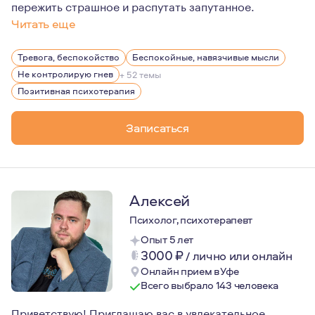
пережить страшное и распутать запутанное.
Читать еще
Мне кажется важной мысль, что мы - это не только тот
Тревога, беспокойство
Беспокойные, навязчивые мысли
Не контролирую гнев
+ 52 темы
Позитивная психотерапия
Записаться
Алексей
Психолог, психотерапевт
Опыт 5 лет
3000
₽
/
лично или онлайн
Онлайн прием в Уфе
Всего выбрало 143 человека
Приветствую! Приглашаю вас в увлекательное