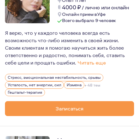
Опыт 11 лет
4000
₽
/
лично или онлайн
Онлайн прием в Уфе
Всего выбрало 9 человек
Я верю, что у каждого человека всегда есть
возможность что-либо изменить в своей жизни.
Своим клиентам я помогаю научиться жить более
ответственно и радостно, понимать себя, ставить
себе цели и прощать ошибки.
Читать еще
Меня интересуют люди, их жизни, их истории. Ко мне п
Стресс, эмоциональная нестабильность, срывы
Усталость, нет энергии, сил
Измена
+ 48 тем
Гештальт-терапия
Записаться