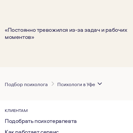
«Постоянно тревожился из-за задач и рабочих
моментов»
О
п
Подбор психолога
Психологи в Уфе
КЛИЕНТАМ
Подобрать психотерапевта
Как работает сервис