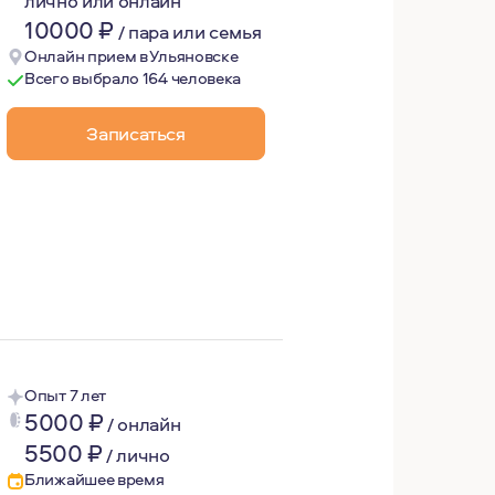
лично или онлайн
10000
₽
/
пара или семья
Онлайн прием в Ульяновске
Всего выбрало 164 человека
Записаться
ление о мире, о самом себе, открывает новые возможнос
Опыт 7 лет
5000
₽
/
онлайн
5500
₽
/
лично
Ближайшее время