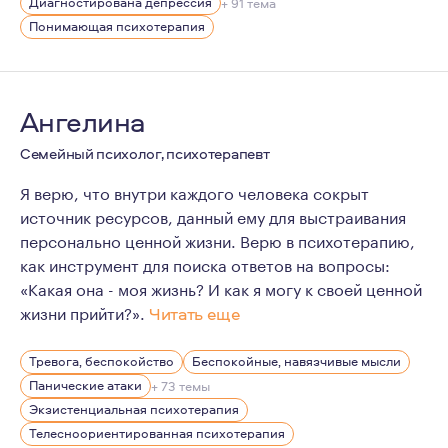
Диагностирована депрессия
+ 91 тема
Понимающая психотерапия
Ангелина
Семейный психолог, психотерапевт
Я верю, что внутри каждого человека сокрыт
источник ресурсов, данный ему для выстраивания
персонально ценной жизни. Верю в психотерапию,
как инструмент для поиска ответов на вопросы:
«Какая она - моя жизнь? И как я могу к своей ценной
жизни прийти?».
Читать еще
У меня есть технический бэкграунд - по первому обра
Тревога, беспокойство
Беспокойные, навязчивые мысли
Жизненные силы я черпаю из близкого контакта с прир
Панические атаки
+ 73 темы
Экзистенциальная психотерапия
Телесноориентированная психотерапия