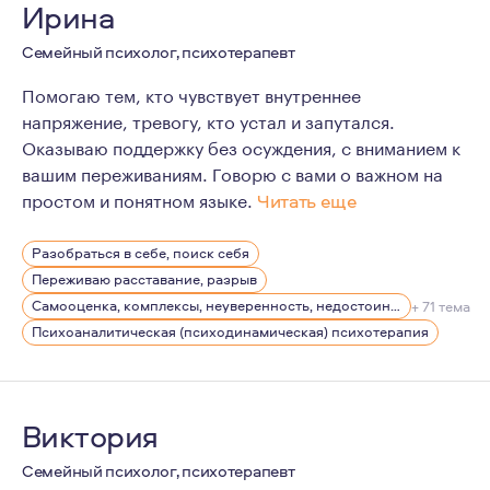
Ирина
Семейный психолог, психотерапевт
Помогаю тем, кто чувствует внутреннее
напряжение, тревогу, кто устал и запутался.
Оказываю поддержку без осуждения, с вниманием к
вашим переживаниям. Говорю с вами о важном на
простом и понятном языке.
Читать еще
Более 11 лет личной терапии.
Разобраться в себе, поиск себя
5 лет практики консультирования.
Переживаю расставание, разрыв
Образование: Магистр психологии (диплом с отличием
Самооценка, комплексы, неуверенность, недостоин своей должности или положения в обществе
+ 71 тема
Психоаналитическая (психодинамическая) психотерапия
Виктория
Семейный психолог, психотерапевт