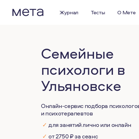
Журнал
Тесты
О Мете
Семейные
психологи в
Ульяновске
Онлайн-сервис подбора психолого
и психотерапевтов
✓
для занятий лично или онлайн
✓
от 2750 ₽ за сеанс