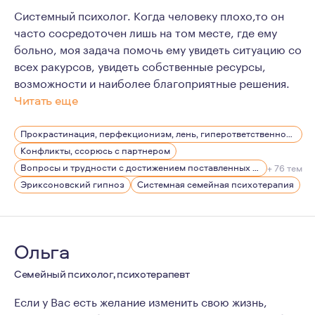
Системный психолог. Когда человеку плохо,то он
часто сосредоточен лишь на том месте, где ему
больно, моя задача помочь ему увидеть ситуацию со
всех ракурсов, увидеть собственные ресурсы,
возможности и наиболее благоприятные решения.
Читать еще
Я люблю путешествовать, так как это меняет представ
Прокрастинация, перфекционизм, лень, гиперответственность
Конфликты, ссорюсь с партнером
Вопросы и трудности с достижением поставленных целей
+ 76 тем
Эриксоновский гипноз
Системная семейная психотерапия
Ольга
Семейный психолог, психотерапевт
Если у Вас есть желание изменить свою жизнь,