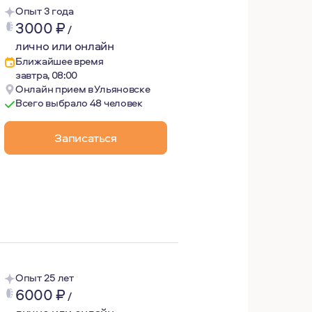
Опыт 3 года
3000
₽
/
лично или онлайн
Ближайшее время
завтра, 08:00
Онлайн прием в Ульяновске
Всего выбрало 48 человек
Записаться
). Психоаналитически ориентированный психотерапевт. 
Опыт 25 лет
6000
₽
/