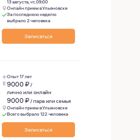
13 августа, чт, 09:00
Онлайн прием в Ульяновске
За последнюю неделю
выбрало 2 человека
 и работа, и хобби. Я постоянно посещаю семинары и ра
альную квалификацию в области психотерапии по между
Записаться
о Анализа (ЕАТА)и Санкт-Петербургского Объединения Тр
Опыт 17 лет
9000
₽
/
лично или онлайн
9000
₽
/
пара или семья
Онлайн прием в Ульяновске
Всего выбрало 122 человека
Записаться
ерили мне свои истории и вдохновили на обучение в обл