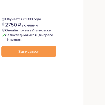
Обучается с 1998 года
2750
₽
/
онлайн
Онлайн прием в Ульяновске
За последний месяц выбрало
11 человек
Записаться
тановления и продолжаю его проходить. Потому что у мен