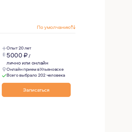
По умолчанию
Опыт 20 лет
5000
₽
/
лично или онлайн
Онлайн прием в Ульяновске
Всего выбрало 202 человека
Записаться
ься с чудом, тайной, внутренней красотой человека. Я бе