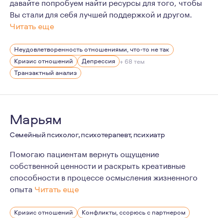
давайте попробуем найти ресурсы для того, чтобы
Вы стали для себя лучшей поддержкой и другом.
Читать еще
Психотерапия является моим увлечением в жизни. Это
Неудовлетворенность отношениями, что-то не так
В настоящий момент продолжаю повышать профессион
Кризис отношений
Депрессия
+ 68 тем
Я являюсь членом Европейской Ассоциации Транзактног
Транзактный анализ
Марьям
Семейный психолог, психотерапевт, психиатр
Помогаю пациентам вернуть ощущение
собственной ценности и раскрыть креативные
способности в процессе осмысления жизненного
опыта
Читать еще
С благодарностью вспоминаю пациентов , которые дов
Кризис отношений
Конфликты, ссорюсь с партнером