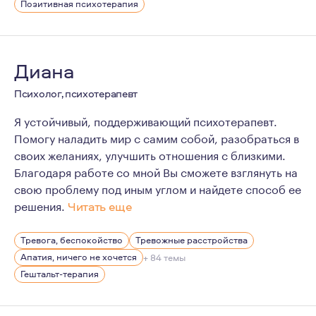
Позитивная психотерапия
Диана
Психолог, психотерапевт
Я устойчивый, поддерживающий психотерапевт.
Помогу наладить мир с самим собой, разобраться в
своих желаниях, улучшить отношения с близкими.
Благодаря работе со мной Вы сможете взглянуть на
свою проблему под иным углом и найдете способ ее
решения.
Читать еще
Я в браке 25 лет, имею троих детей. Личный опыт псих
Тревога, беспокойство
Тревожные расстройства
Апатия, ничего не хочется
+ 84 темы
Гештальт-терапия