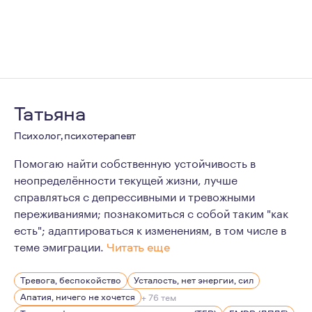
Татьяна
Психолог, психотерапевт
Помогаю найти собственную устойчивость в
неопределённости текущей жизни, лучше
справляться с депрессивными и тревожными
переживаниями; познакомиться с собой таким "как
есть"; адаптироваться к изменениям, в том числе в
теме эмиграции.
Читать еще
Я думаю, что психотерапия имеет достаточно прикладн
Тревога, беспокойство
Усталость, нет энергии, сил
Кабинет психотерапевта это место, где вы можете быт
Апатия, ничего не хочется
+ 76 тем