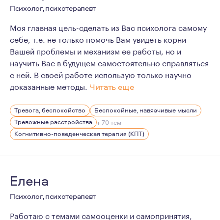
Психолог, психотерапевт
Моя главная цель-сделать из Вас психолога самому
себе, т.е. не только помочь Вам увидеть корни
Вашей проблемы и механизм ее работы, но и
научить Вас в будущем самостоятельно справляться
с ней. В своей работе использую только научно
доказанные методы.
Читать еще
В ходе работы со мной Вы получите:
Тревога, беспокойство
Беспокойные, навязчивые мысли
1. Сочувствие и поддержку.
Тревожные расстройства
+ 70 тем
2. Терапевтическую среду и терапевтические отношен
Когнитивно-поведенческая терапия (КПТ)
3. Навыки самонаблюдения, а также конкретные инстр
Елена
Психолог, психотерапевт
Работаю с темами самооценки и самопринятия,