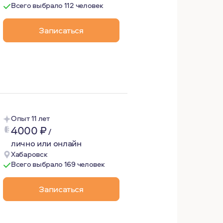
Всего выбрало 112 человек
Записаться
накомства с собой и своими привычными способами обуст
и и жизненными коллизиями. В нашем совместном процес
Опыт 11 лет
4000
₽
/
лично или онлайн
Хабаровск
Всего выбрало 169 человек
Записаться
я этому опыту я решила, что хочу консультировать людей