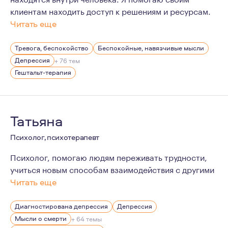
клиентам находить доступ к решениям и ресурсам.
Читать еще
Психотерапия для меня - это процесс исследования, з
Тревога, беспокойство
Беспокойные, навязчивые мысли
Мне очень интересны люди с их уникальными историям
Депрессия
+ 76 тем
Гештальт-терапия
Татьяна
Психолог, психотерапевт
Психолог, помогаю людям переживать трудности,
учиться новым способам взаимодействия с другими
Читать еще
Некоторое время я была клиентом психолога. Благодар
Диагностирована депрессия
Депрессия
Мысли о смерти
+ 64 темы