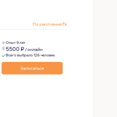
По умолчанию
Опыт 9 лет
5500
₽
/
онлайн
Всего выбрало 126 человек
Записаться
ые задачи: узнать лучше себя, сделать свою жизнь комф
ь собой, не украшая, не цензурируя, это место для экспе