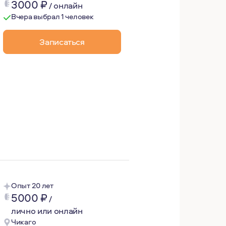
3000
₽
/
онлайн
Вчера выбрал 1 человек
Записаться
ия, которые создают благоприятную атмосферу для реше
ументы для решения Ваших проблем.
Опыт 20 лет
5000
₽
/
лично или онлайн
Чикаго