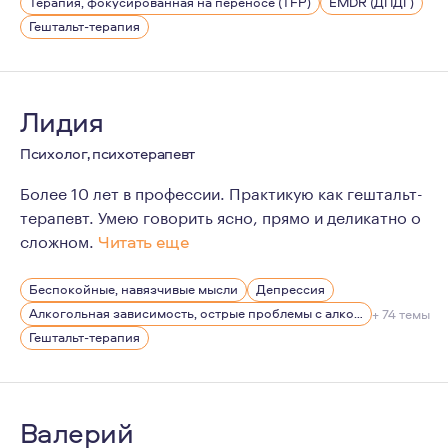
Терапия, фокусированная на переносе (TFP)
EMDR (ДПДГ)
Гештальт-терапия
Лидия
Психолог, психотерапевт
Более 10 лет в профессии. Практикую как гештальт-
терапевт. Умею говорить ясно, прямо и деликатно о
сложном.
Читать еще
Психотерапия для меня давно не только работа, но и 
Беспокойные, навязчивые мысли
Депрессия
Всерьез увлечена вопросами улучшения качества жизни
Алкогольная зависимость, острые проблемы с алкоголем
+ 74 темы
Гештальт-терапия
Валерий