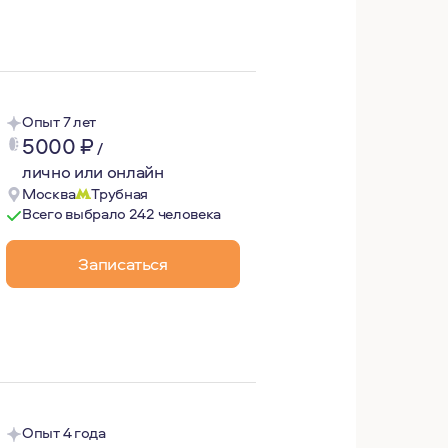
Опыт 7 лет
5000
₽
/
лично или онлайн
Москва
Трубная
Всего выбрало 242 человека
Записаться
философия, инструмент, с помощью которого я более глуб
, саморегуляции и социальной адаптации (тревога, стыд, 
Опыт 4 года