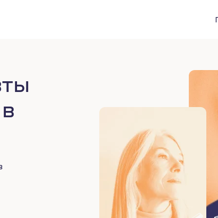
вты
 в
в