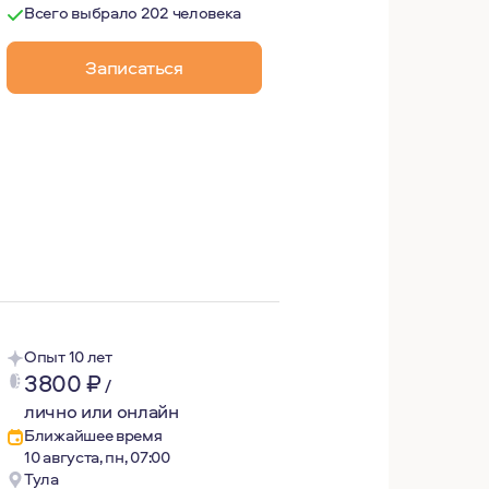
Всего выбрало 202 человека
Записаться
ься с чудом, тайной, внутренней красотой человека. Я бе
Опыт 10 лет
3800
₽
/
лично или онлайн
Ближайшее время
10 августа, пн, 07:00
Тула