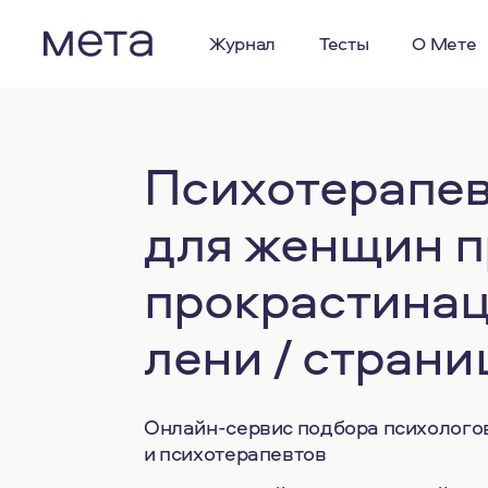
Журнал
Тесты
О Мете
Психотерапе
для женщин п
прокрастинац
лени / страни
Онлайн-сервис подбора психолого
и психотерапевтов