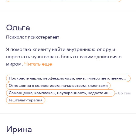
Ольга
Психолог, психотерапевт
Я помогаю клиенту найти внутреннюю опору и
перестать чувствовать боль от взаимодействия с
миром.
Читать еще
Я всегда жила с ощущением обострённой чувствительнос
Прокрастинация, перфекционизм, лень, гиперответственность
Отношения с коллективом, начальством, клиентами
Самооценка, комплексы, неуверенность, недостоин своей должности или положения в обществе
+ 86 тем
Гештальт-терапия
Ирина