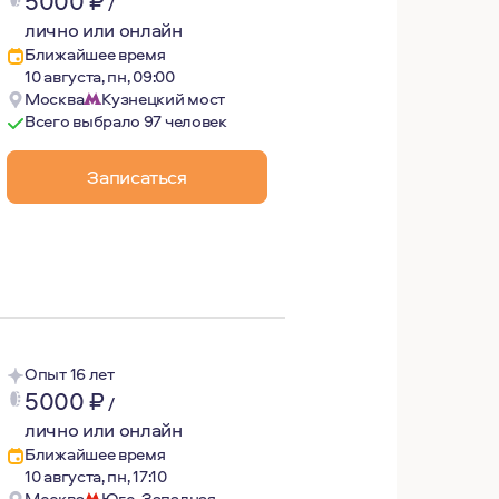
5000
₽
/
лично или онлайн
Ближайшее время
10 августа, пн, 09:00
Москва
Кузнецкий мост
Всего выбрало 97 человек
литические идеи о том, что в анализе и терапии мы зан
Записаться
Опыт 16 лет
5000
₽
/
лично или онлайн
Ближайшее время
10 августа, пн, 17:10
Москва
Юго-Западная