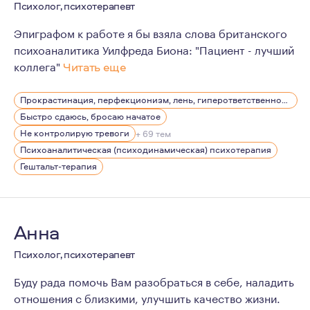
Психолог, психотерапевт
Эпиграфом к работе я бы взяла слова британского
психоаналитика Уилфреда Биона: "Пациент - лучший
коллега"
Читать еще
Сейчас меня очень вдохновляют современные психоана
Прокрастинация, перфекционизм, лень, гиперответственность
Быстро сдаюсь, бросаю начатое
Не контролирую тревоги
+ 69 тем
Психоаналитическая (психодинамическая) психотерапия
Гештальт-терапия
Анна
Психолог, психотерапевт
Буду рада помочь Вам разобраться в себе, наладить
отношения с близкими, улучшить качество жизни.