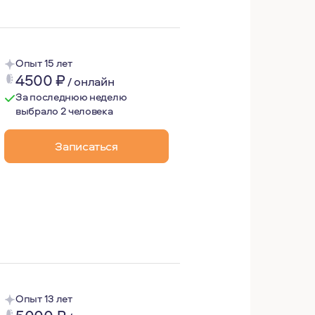
Опыт 15 лет
4500
₽
/
онлайн
За последнюю неделю
выбрало 2 человека
Записаться
ти: меня легко ранили слова, я долго переживала ситуаци
Опыт 13 лет