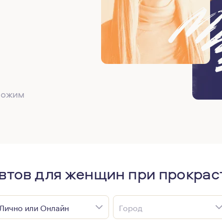
дложим
втов для женщин при прокрас
Лично или Онлайн
Город