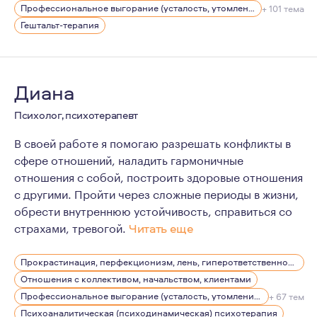
Профессиональное выгорание (усталость, утомление), стрессы
+ 101 тема
Гештальт-терапия
Диана
Психолог, психотерапевт
В своей работе я помогаю разрешать конфликты в
сфере отношений, наладить гармоничные
отношения с собой, построить здоровые отношения
с другими. Пройти через сложные периоды в жизни,
обрести внутреннюю устойчивость, справиться со
страхами, тревогой.
Читать еще
В работе я обеспечиваю своим клиентам конфиденциал
Прокрастинация, перфекционизм, лень, гиперответственность
Отношения с коллективом, начальством, клиентами
Профессиональное выгорание (усталость, утомление), стрессы
+ 67 тем
Психоаналитическая (психодинамическая) психотерапия