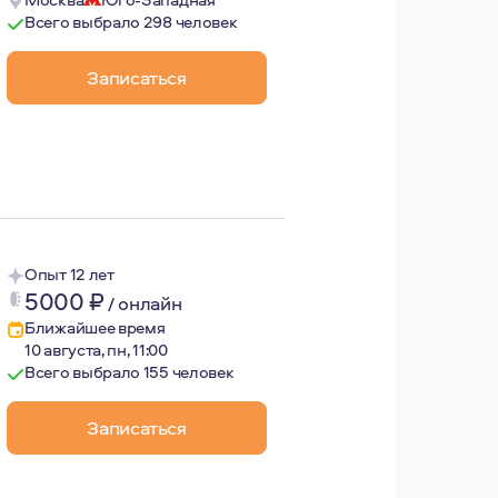
Всего выбрало 298 человек
 длительную работу. Тем не менее, даже 1 сессия может
ются травмы, полученные в детстве и переданные транс
Записаться
монаблюдению и самоанализу.
Опыт 12 лет
5000
₽
/
онлайн
Ближайшее время
10 августа, пн, 11:00
Всего выбрало 155 человек
Записаться