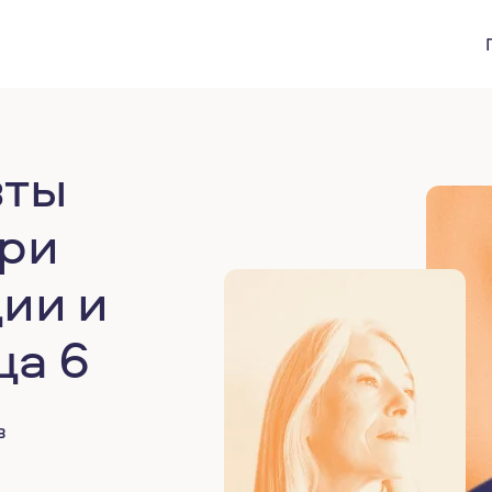
вты
ри
ии и
ца 6
в