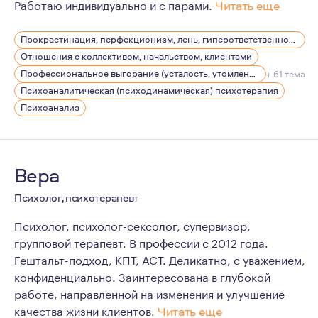
Работаю индивидуально и с парами.
Читать еще
Я работаю методом психоанализа, ориентированным на
Прокрастинация, перфекционизм, лень, гиперответственность
В процессе психоаналитической работы, прорабатыва
Отношения с коллективом, начальством, клиентами
В длительной терапии формируется способность к са
Профессиональное выгорание (усталость, утомление), стрессы
+ 61 тема
Психоаналитическая (психодинамическая) психотерапия
Психоанализ
Вера
Психолог, психотерапевт
Психолог, психолог-сексолог, супервизор,
групповой терапевт. В профессии с 2012 года.
Гештальт-подход, КПТ, АСТ. Деликатно, с уважением,
конфиденциально. Заинтересована в глубокой
работе, направленной на изменения и улучшение
качества жизни клиентов.
Читать еще