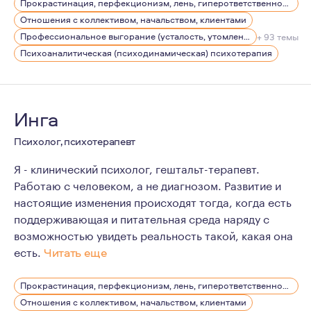
Прокрастинация, перфекционизм, лень, гиперответственность
Бизнес-тренер, психоаналитический коуч.
Отношения с коллективом, начальством, клиентами
Сертифицированный TFP-терапевт (психотерапия, фоку
Профессиональное выгорание (усталость, утомление), стрессы
+ 93 темы
Психоаналитическая (психодинамическая) психотерапия
Член ISTFP International SocIety of Transference-Focus
Асс.член МПА Московской Психоаналитической Ассо
Кандидат ОПП-EFPP European Federation for Psychoana
Инга
Кандидат EGATIN European Group Analytic Training Inst
Психолог, психотерапевт
Я - клинический психолог, гештальт-терапевт.
Работаю с человеком, а не диагнозом. Развитие и
настоящие изменения происходят тогда, когда есть
поддерживающая и питательная среда наряду с
возможностью увидеть реальность такой, какая она
есть.
Читать еще
Для меня важен баланс между работой и личной жизнью
Прокрастинация, перфекционизм, лень, гиперответственность
Для меня ценно личное пространство и возможность пр
Отношения с коллективом, начальством, клиентами