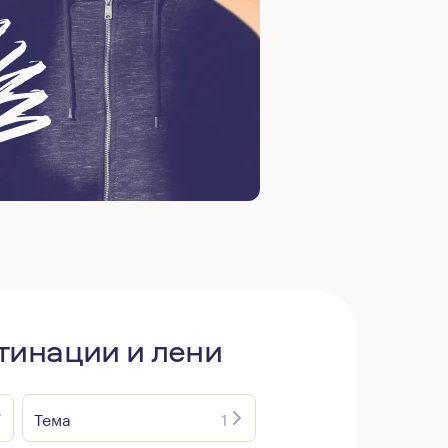
тинации и лени
Тема
1