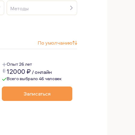
Методы
По умолчанию
Опыт 26 лет
12000
₽
/
онлайн
Всего выбрало 46 человек
Записаться
мейный и парный терапевт, детский и подростковый анал