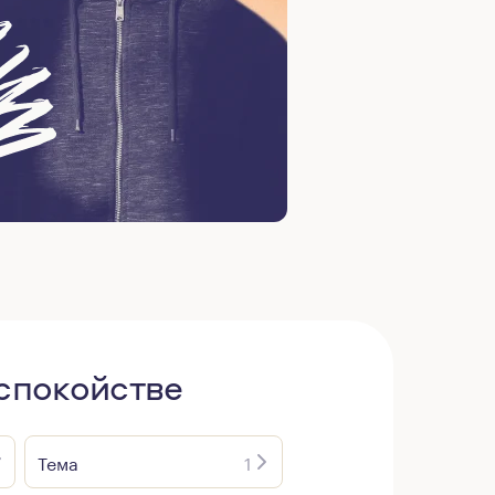
еспокойстве
Тема
1