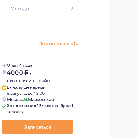
Методы
По умолчанию
Опыт 4 года
4000
₽
/
лично или онлайн
Ближайшее время
9 августа, вс, 13:00
Москва
Маяковская
За последние 12 часов выбрал 1
человек
Записаться
ь много красоты в обычной жизни: в близких отношениях,