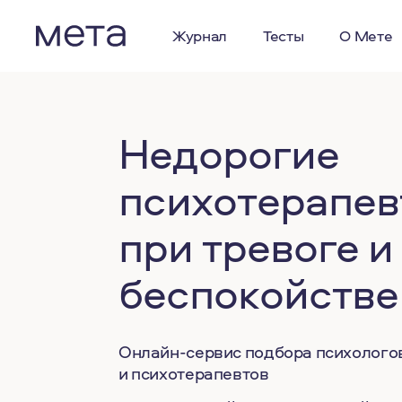
Журнал
Тесты
О Мете
Недорогие
психотерапе
при тревоге и
беспокойстве
Онлайн-сервис подбора психолого
и психотерапевтов