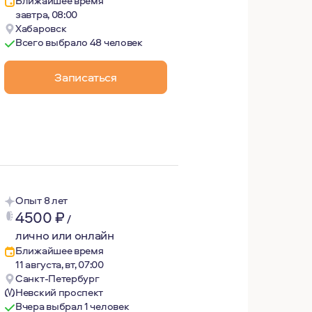
Ближайшее время
завтра, 08:00
Хабаровск
Всего выбрало 48 человек
Записаться
). Психоаналитически ориентированный психотерапевт. 
Опыт 8 лет
4500
₽
/
лично или онлайн
Ближайшее время
11 августа, вт, 07:00
Санкт-Петербург
Невский проспект
Вчера выбрал 1 человек