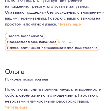
напряжение, тревогу, кто устал и запутался.
Оказываю поддержку без осуждения, с вниманием к
вашим переживаниям. Говорю с вами о важном на
простом и понятном языке.
Читать еще
Более 11 лет личной терапии.
Тревога, беспокойство
5 лет практики консультирования.
Разобраться в себе, поиск себя
+ 72 темы
Образование: Магистр психологии (диплом с отличием
Психоаналитическая (психодинамическая) психотерапия
Ольга
Психолог, психотерапевт
Помогаю выяснить причины неудовлетворенности
собой, своей жизнью и отношениями. Работаю с
неврозами и личностными расстройствами.
Читать еще