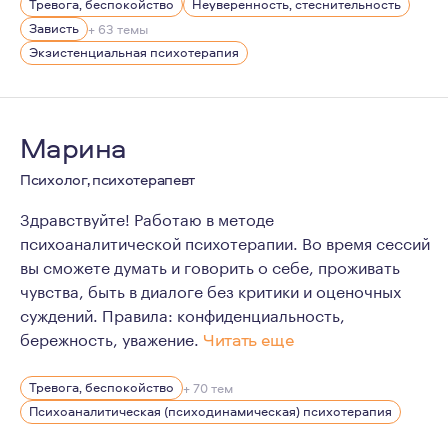
Тревога, беспокойство
Неуверенность, стеснительность
С трепетом и любовью отношусь к Природе: люблю гор
Зависть
+ 63 темы
Достаточно большой период времени посвятила фридай
Экзистенциальная психотерапия
Являюсь мамой чудесной девочки. "Любить, нельзя вос
Марина
Психолог, психотерапевт
Здравствуйте! Работаю в методе
психоаналитической психотерапии. Во время сессий
вы сможете думать и говорить о себе, проживать
чувства, быть в диалоге без критики и оценочных
суждений. Правила: конфиденциальность,
бережность, уважение.
Читать еще
Работаю психологом с 2005г. Глубоко изучать психоа
Тревога, беспокойство
+ 70 тем
Регулярно прохожу обучение, посещаю еженедельные 
Психоаналитическая (психодинамическая) психотерапия
Являюсь членом Московской Психоаналитической Асс