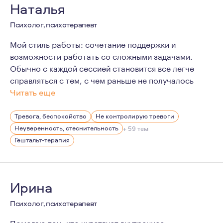
Наталья
Психолог, психотерапевт
Мой стиль работы: сочетание поддержки и
возможности работать со сложными задачами.
Обычно с каждой сессией становится все легче
справляться с тем, с чем раньше не получалось
Читать еще
Я не идеальный человек. Знаю не понаслышке, что так
Тревога, беспокойство
Не контролирую тревоги
Неуверенность, стеснительность
+ 59 тем
Гештальт-терапия
Ирина
Психолог, психотерапевт
Помогаю тем, кто чувствует внутреннее