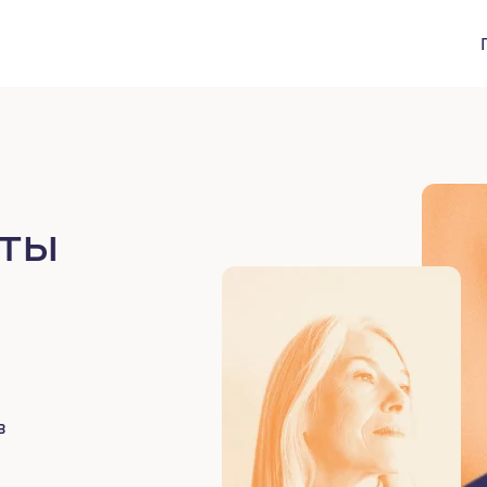
вты
в