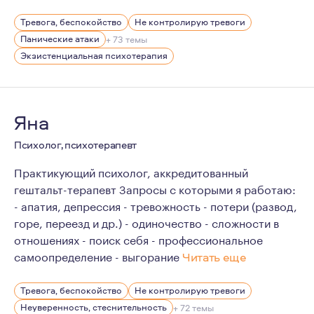
В работе я сочетаю экзистенциальный гуманистический
Тревога, беспокойство
Не контролирую тревоги
Мои личные интересы подпитывают "ориентацию" в пси
Панические атаки
+ 73 темы
Экзистенциальная психотерапия
Яна
Психолог, психотерапевт
Практикующий психолог, аккредитованный
гештальт-терапевт Запросы с которыми я работаю:
- апатия, депрессия - тревожность - потери (развод,
горе, переезд и др.) - одиночество - сложности в
отношениях - поиск себя - профессиональное
самоопределение - выгорание
Читать еще
Замужем 16 лет.
Тревога, беспокойство
Не контролирую тревоги
Про отношения (личные, рабочие) знаю много: как стро
Неуверенность, стеснительность
+ 72 темы