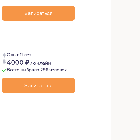
 и динамический подходы. Убеждена, что внутренний мир 
Записаться
хотерапии. Мне интересны философия, изобразительное и
Опыт 11 лет
4000
₽
/
онлайн
Всего выбрало 296 человек
Записаться
ить, как сохранять, преодолевать кризисы и др.