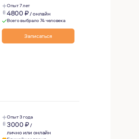
Опыт 7 лет
4800
₽
/
онлайн
Всего выбрало 74 человека
Записаться
ое травмы, токсичные отношения, неуверенность в себе, 
Опыт 3 года
3000
₽
/
лично или онлайн