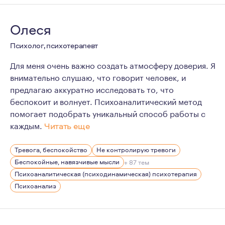
Как на своем опыте, так и на опыте своих клиентов мо
Возможность быть услышанным и говорить, что важно д
Олеся
Психолог, психотерапевт
Для меня очень важно создать атмосферу доверия. Я
внимательно слушаю, что говорит человек, и
предлагаю аккуратно исследовать то, что
беспокоит и волнует. Психоаналитический метод
помогает подобрать уникальный способ работы с
каждым.
Читать еще
Рада приветствовать Вас на своей странице!
Тревога, беспокойство
Не контролирую тревоги
Психоанализом я стала заниматься с 2017 года, именн
Беспокойные, навязчивые мысли
+ 87 тем
В работе с человеком я исхожу из уникальности каждо
Психоаналитическая (психодинамическая) психотерапия
Психоанализ