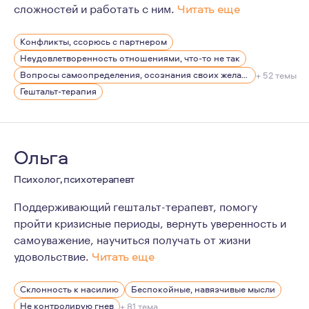
сложностей и работать с ним.
Читать еще
Профессия психолог мой осознанный выбор. Много лет в
Конфликты, ссорюсь с партнером
В настоящее время я продолжаю проходить личную тер
Неудовлетворенность отношениями, что-то не так
Вопросы самоопределения, осознания своих желаний
+ 52 темы
Гештальт-терапия
Ольга
Психолог, психотерапевт
Поддерживающий гештальт-терапевт, помогу
пройти кризисные периоды, вернуть уверенность и
самоуважение, научиться получать от жизни
удовольствие.
Читать еще
Сертифицированный гештальт терапевт, клинический п
Склонность к насилию
Беспокойные, навязчивые мысли
Не контролирую гнев
+ 81 тема