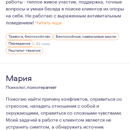
работы - теплое живое участие, поддержка, точные
вопросы и умная беседа в поиске клиентов их опоры
на себя. Не работаю с выраженным антивитальным
поведением!
Читать еще
Мои ценности в работе: этика, гуманизм, толерантнос
Тревога, беспокойство
Беспокойные, навязчивые мысли
Я вдумчивый, теплый, устойчивый и внимательный тера
Переедание
+ 82 темы
Работаю только длительно, не смогу помочь в кризисн
Гештальт-терапия
Мария
Психолог, психотерапевт
Помогаю найти причину конфликтов, справиться со
стрессом, наладить отношения с собой и
окружающими, справиться со сложными чувствами.
Моей задачей в работе с клиентом является не
устранить симптом, а обнаружить источник