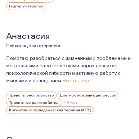
Гештальт-терапия
Анастасия
Психолог, психотерапевт
Помогаю разобраться с жизненными проблемами и
ментальными расстройствами через развитие
психологической гибкости и активную работу с
мыслями и поведением
Читать еще
В личной жизни я придерживаюсь очень ненасильственн
Тревога, беспокойство
Диагностирована депрессия
Имею опыт эмиграции, помогаю в адаптации эмигрант
Тревожные расстройства
+ 95 тем
Считаю, что в каждом человеке кроется большой потен
Когнитивно-поведенческая терапия (КПТ)