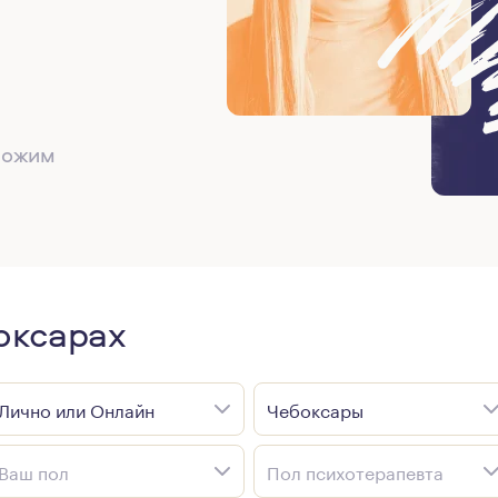
дложим
оксарах
Лично или Онлайн
Чебоксары
Ваш пол
Пол психотерапевта