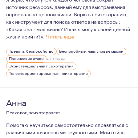
источник ресурсов, данный ему для выстраивания
персонально ценной жизни. Верю в психотерапию,
как инструмент для поиска ответов на вопросы:
«Какая она - моя жизнь? И как я могу к своей ценной
жизни прийти?».
Читать еще
У меня есть технический бэкграунд - по первому обра
Тревога, беспокойство
Беспокойные, навязчивые мысли
Жизненные силы я черпаю из близкого контакта с прир
Панические атаки
+ 73 темы
Экзистенциальная психотерапия
Телесноориентированная психотерапия
Анна
Психолог, психотерапевт
Помогаю научиться самостоятельно справляться с
различными жизненными трудностями. Мой стиль