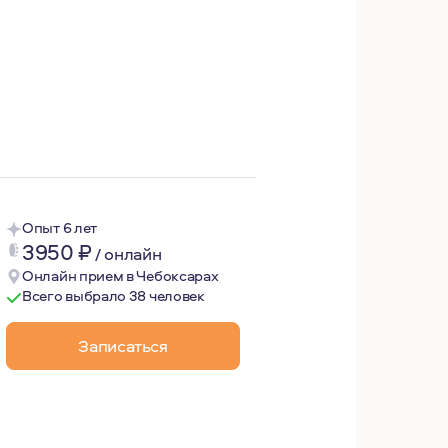
 личной терапии (более 7 лет) я развивала такие качест
апию, а также имею опыт прохождения 12 шагов программ
Опыт 6 лет
3950
₽
/
онлайн
Онлайн прием в Чебоксарах
Всего выбрало 38 человек
Записаться
сихолог.