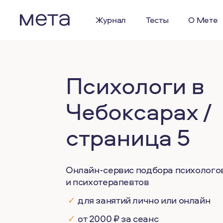
Журнал
Тесты
О Мете
Психологи в
Чебоксарах /
страница 5
Онлайн-сервис подбора психолого
и психотерапевтов
✓
для занятий лично или онлайн
✓
от 2000 ₽ за сеанс