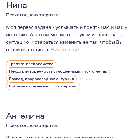
Нина
Психолог, психотерапевт
Моя первая задача - услышать и понять Вас и Вашу
историю. А потом мы вместе будем исследовать
ситуацию и стараться изменить ее так, чтобы Вы
стали счастливее.
Читать еще
Я верю в ценность развития и расширения опыта, в то,
Тревога, беспокойство
В возрасте с 15 до 21 года я жила в Израиле, с удовол
Неудовлетворенность отношениями, что-то не так
Была замужем, сейчас в разводе и комфортно себя с э
Развод, предразводная ситуация
+ 69 тем
Системная семейная психотерапия
Ангелина
Психолог, психотерапевт
Я верю, что внутри каждого человека сокрыт