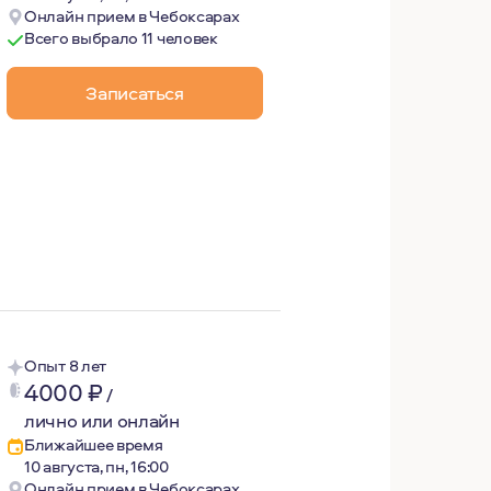
Онлайн прием в Чебоксарах
Всего выбрало 11 человек
Записаться
зованию я физик. Замечаю, что это мне помогает структу
одой, с людьми, с собственным телом: люблю горы и зеле
Опыт 8 лет
4000
₽
/
лично или онлайн
Ближайшее время
10 августа, пн, 16:00
Онлайн прием в Чебоксарах