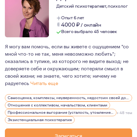
Детский психотерапевт, психолог
Опыт 6 лет
4000
₽
/
онлайн
Всего выбрало 45 человек
Я могу вам помочь, если вы живете с ощущением "со
мной что-то не так, меня невозможно любить";
оказались в тупике, из которого не видите выход; не
доверяете себе и окружающим; потеряли смысл в
своей жизни; не знаете, чего хотите; ничему не
радуетесь
Читать еще
Актриса плейбек-театра. Замужем, две дочери
Самооценка, комплексы, неуверенность, недостоин своей должности или положения в обществе
Отношения с коллективом, начальством, клиентами
Профессиональное выгорание (усталость, утомление), стрессы
+ 48 тем
Экзистенциальная психотерапия
Записаться