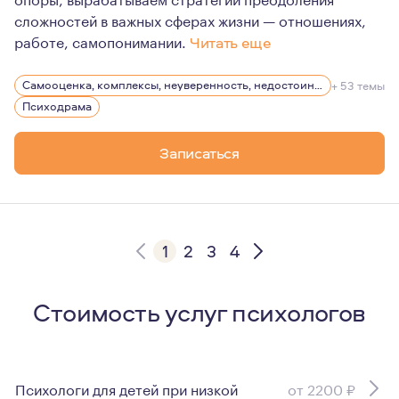
сложностей в важных сферах жизни — отношениях,
работе, самопонимании.
Читать еще
Меня всегда завораживал внутренний мир людей — то, 
Самооценка, комплексы, неуверенность, недостоин своей должности или положения в обществе
+ 53 темы
Мои самый большой интерес в жизни психотерапия и пс
Психодрама
Детская монодрама - через символическую игру исс
Записаться
Изучение сюжетно‑ролевой игры детей — проводила 
Художественная литература – возможность расширит
Театр – исследование роли, погружение в нее, и в
1
2
3
4
Стоимость услуг психологов
Психологи для детей при низкой
от 2200 ₽