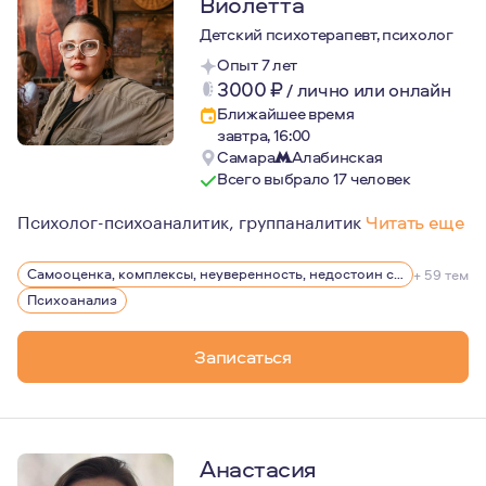
Виолетта
Детский психотерапевт, психолог
Опыт 7 лет
3000
₽
/
лично или онлайн
Ближайшее время
завтра, 16:00
Самара
Алабинская
Всего выбрало 17 человек
Психолог-психоаналитик, группаналитик
Читать еще
Желание быть психологом появилось в раннем подростк
Самооценка, комплексы, неуверенность, недостоин своей должности или положения в обществе
+ 59 тем
С 2019 по 2022гг. работала педагогом-психологом во в
Психоанализ
С 2016 по 2020 гг. проходила психоаналитическое и г
Записаться
Анастасия