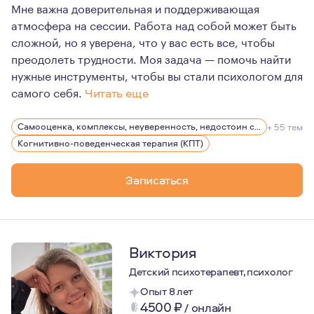
Мне важна доверительная и поддерживающая
атмосфера на сессии. Работа над собой может быть
сложной, но я уверена, что у вас есть все, чтобы
преодолеть трудности. Моя задача — помочь найти
нужные инструменты, чтобы вы стали психологом для
самого себя.
Читать еще
Я являюсь членом Ассоциации когнитивно-бихевиоральн
Самооценка, комплексы, неуверенность, недостоин своей должности или положения в обществе
+ 55 тем
Когнитивно-поведенческая терапия (КПТ)
Записаться
Виктория
Детский психотерапевт, психолог
Опыт 8 лет
4500
₽
/
онлайн