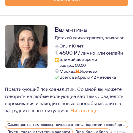
Валентина
Детский психотерапевт, психолог
Опыт 10 лет
4500
₽
/
лично или онлайн
Ближайшее время
завтра, 08:00
Москва
Ясенево
Всего выбрало 42 человека
Практикующий психоаналитик. Со мной вы можете
говорить на любые волнующие вас темы, разделять
переживания и находить новые способы мыслить в
затруднительных ситуациях.
Читать еще
Психоанализ - удивительный путь по знакомству с собо
Самооценка, комплексы, неуверенность, недостоин своей должности или положения в обществе
Грусть, тоска, отсутствие радости
Горе, боль, обида
+ 53 темы