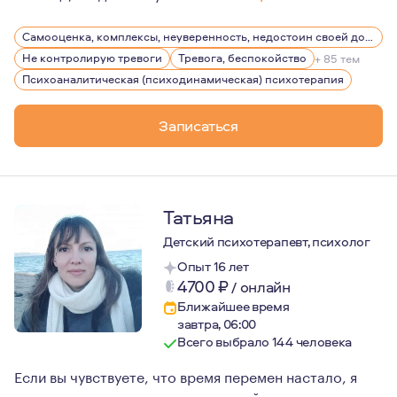
Мой личный опыт терапии показал мне, как работа с пс
Самооценка, комплексы, неуверенность, недостоин своей должности или положения в обществе
Не контролирую тревоги
Тревога, беспокойство
+ 85 тем
Психоаналитическая (психодинамическая) психотерапия
Записаться
Татьяна
Детский психотерапевт, психолог
Опыт 16 лет
4700
₽
/
онлайн
Ближайшее время
завтра, 06:00
Всего выбрало 144 человека
Если вы чувствуете, что время перемен настало, я
помогу создать ту жизнь, о которой вы всегда