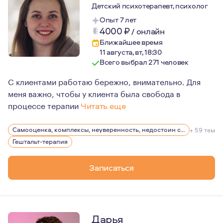
Детский психотерапевт, психолог
Опыт 7 лет
4000
₽
/
онлайн
Ближайшее время
11 августа, вт, 18:30
Всего выбрал 271 человек
С клиентами работаю бережно, внимательно. Для
меня важно, чтобы у клиента была свобода в
процессе терапии
Читать еще
Я пришла в психологию в первую очередь разобраться 
Самооценка, комплексы, неуверенность, недостоин своей должности или положения в обществе
+ 59 тем
За время в терапии я ушла с нелюбимой работы, укрепи
Гештальт-терапия
Замужем. Обожаю свою кошку.
Записаться
Дарья