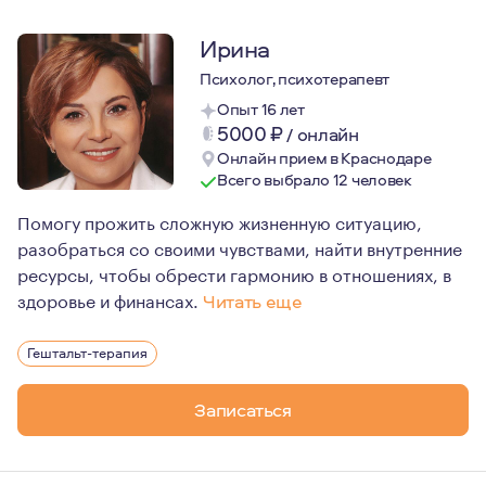
Ирина
Психолог, психотерапевт
Опыт 16 лет
5000
₽
/
онлайн
Онлайн прием в Краснодаре
Всего выбрало 12 человек
Помогу прожить сложную жизненную ситуацию,
разобраться со своими чувствами, найти внутренние
ресурсы, чтобы обрести гармонию в отношениях, в
здоровье и финансах.
Читать еще
Я психолог, рекомендованный терапевт и супервизор 
Гештальт-терапия
Я поддерживающий, «мягкий», располагающий терапевт.
Помимо длительной психотерапевтической практики, у
Записаться
Являюсь автором и ведущей длительного обучающе -тер