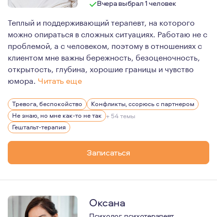
Вчера выбрал 1 человек
Теплый и поддерживающий терапевт, на которого
можно опираться в сложных ситуациях. Работаю не с
проблемой, а с человеком, поэтому в отношениях с
клиентом мне важны бережность, безоценочность,
открытость, глубина, хорошие границы и чувство
юмора.
Читать еще
Больше 10 лет работаю онлайн. Мой самый большой инте
Тревога, беспокойство
Конфликты, ссорюсь с партнером
Люблю жизнь, свою семью, книги Макса Фрая, истории л
Не знаю, но мне как-то не так
+ 54 темы
Верю в то, что каждый сам кузнец своего счастья, тол
Гештальт-терапия
Записаться
Оксана
Психолог, психотерапевт