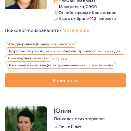
Ближайшее время
13 августа, чт, 09:00
Онлайн прием в Краснодаре
Всего выбрало 142 человека
Психолог-психоаналитик
Читать еще
Меня зовут Анастасия, я психотерапевт-психоаналитик.
Я подвергаюсь (подвергся) насилию
Я помогаю людям разрешать свои внутренние конфликт
Потребность разобраться в событиях прошлого, включая детство
Чтобы работать с людьми как аналитический психотер
Тревога, беспокойство
+ 78 тем
Психоаналитическая (психодинамическая) психотерапия
Ко мне обращаются, когда собственные ресурсы решени
Записаться
Юлия
Психолог, психотерапевт
Опыт 11 лет