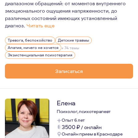
диапазоном обращений: от моментов внутреннего
эмоционального ощущения напряженности, до
различных состояний имеющих установленный
диагноз.
Читать еще
Работая в клиниках, я занималась дифференциальной п
Тревога, беспокойство
Детские травмы
В своей работе, я придерживаюсь принципа экологично
Апатия, ничего не хочется
+ 74 темы
Экзистенциальная психотерапия
Записаться
Елена
Психолог, психотерапевт
Опыт 6 лет
3500
₽
/
онлайн
Онлайн прием в Краснодаре