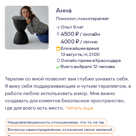
Анна
Психолог, психотерапевт
Опыт 9 лет
4500
₽
/
онлайн
4000
₽
/
лично
Ближайшее время
13 августа, чт, 21:00
Онлайн прием в Краснодаре
Всего выбрало 12 человек
Терапия со мной позволит вам глубже узнавать себя.
Я вижу себя поддерживающим и чутким терапевтом, в
работе люблю использовать юмор. Мне важно
создавать для клиентов безопасное пространство,
где для всего есть место.
Читать еще
Мне искренне интересен собственный путь развития, 10
Неудовлетворенность отношениями, что-то не так
Я много внимания и энергии направляю на то, что бы в
Вопросы самоопределения, осознания своих желаний