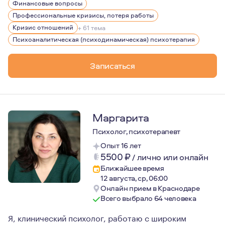
Финансовые вопросы
Член Русскоязычного общества терапии фокусированн
Профессиональные кризисы, потеря работы
Прохожу супервизию у О. Кернберга и Ф. Йоманса.
Кризис отношений
+ 61 тема
Психоаналитическая (психодинамическая) психотерапия
Член Национальной Ассоциации EMDR России.
Регулярно участвую в научных конференциях и повыша
Записаться
Регулярно посещаю супервизии и прохожу личную терап
Гарантирую конфиденциальность.
Чту этический кодекс.
Маргарита
Не даю советов.
Психолог, психотерапевт
Люблю психологию всей душой.
Опыт 16 лет
Нет лучшего времени, чем сейчас.
5500
₽
/
лично или онлайн
Ближайшее время
12 августа, ср, 06:00
Онлайн прием в Краснодаре
Всего выбрало 64 человека
Я, клинический психолог, работаю с широким