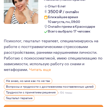
Опыт 6 лет
3500
₽
/
онлайн
Ближайшее время
10 августа, пн, 09:00
Онлайн прием в Краснодаре
Всего выбрало 17 человек
Психолог, гештальт-терапевт, специализируюсь на
работе с посттравматическими стрессовыми
расстройствами, ранними нарушениями личности.
Работаю с психосоматикой, имею специализацию по
зависимости, использую работу со снами и
метафорами.
Читать еще
Беру в работу тех, кто готов вкладывать в себя, в сво
Не знаю, но мне как-то не так
Вопросы и трудности с достижением поставленных целей
Трудности с принятием решения
+ 64 темы
Гештальт-терапия