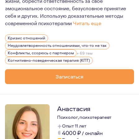
жизни, обрести ответственность за своё
эмоциональное состояние, безусловное принятие
себя и других. Использую доказательные методы
современной психотерапии
Читать еще
Я являюсь членом Ассоциации когнитивно-поведенческ
Кризис отношений
Неудовлетворенность отношениями, что-то не так
Конфликты, ссорюсь с партнером
+ 69 тем
Когнитивно-поведенческая терапия (КПТ)
Записаться
Анастасия
Психолог, психотерапевт
Опыт 11 лет
4000
₽
/
онлайн