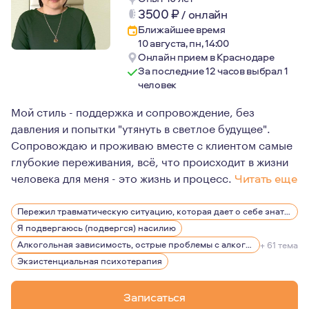
3500
₽
/
онлайн
Ближайшее время
10 августа, пн, 14:00
Онлайн прием в Краснодаре
За последние 12 часов выбрал 1
человек
Мой стиль - поддержка и сопровождение, без
давления и попытки "утянуть в светлое будущее".
Сопровождаю и проживаю вместе с клиентом самые
глубокие переживания, всё, что происходит в жизни
человека для меня - это жизнь и процесс.
Читать еще
Много лет своей жизни я посвятила благотворительнос
Пережил травматическую ситуацию, которая дает о себе знать, беспокоит, вызывает эмоции
Работа занимает много места и времени моей жизни, од
Я подвергаюсь (подвергся) насилию
В отношениях, воспитываю двоих котов. А иногда они ме
Алкогольная зависимость, острые проблемы с алкоголем
+ 61 тема
Экзистенциальная психотерапия
Записаться