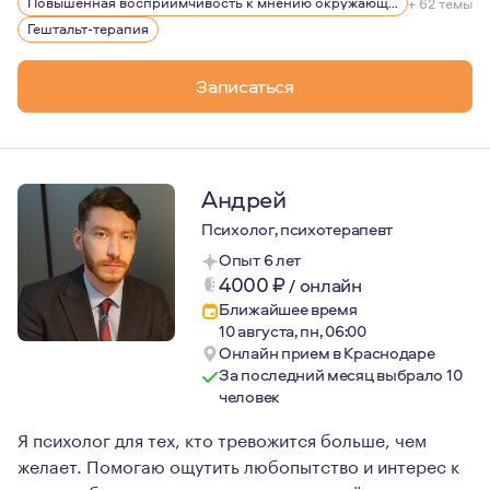
Повышенная восприимчивость к мнению окружающих
+ 62 темы
Гештальт-терапия
Записаться
Андрей
Психолог, психотерапевт
Опыт 6 лет
4000
₽
/
онлайн
Ближайшее время
10 августа, пн, 06:00
Онлайн прием в Краснодаре
За последний месяц выбрало 10
человек
Я психолог для тех, кто тревожится больше, чем
желает. Помогаю ощутить любопытство и интерес к