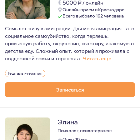
5000
₽
/
онлайн
Онлайн прием в Краснодаре
Всего выбрало 162 человека
Семь лет живу в эмиграции. Для меня эмиграция - это
социальное самоубийство, когда теряешь:
привычную работу, окружение, квартиру, знакомую с
детства еду. Сложный опыт, который я проживала с
поддержкой семьи и терапевта.
Читать еще
Для меня психотерапия - это искусство, стиль жизни, 
Гештальт-терапия
«Изменение не происходит через намеренную попытку из
Именно эта цитата отражает мои профессиональные це
Записаться
Элина
Психолог, психотерапевт
Опыт 10 лет