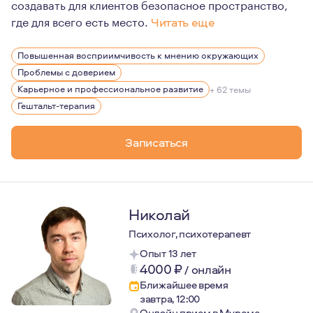
создавать для клиентов безопасное пространство,
где для всего есть место.
Читать еще
Мне искренне интересен собственный путь развития, 10
Повышенная восприимчивость к мнению окружающих
Я много внимания и энергии направляю на то, что бы в
Проблемы с доверием
Карьерное и профессиональное развитие
+ 62 темы
Гештальт-терапия
Записаться
Николай
Психолог, психотерапевт
Опыт 13 лет
4000
₽
/
онлайн
Ближайшее время
завтра, 12:00
Онлайн прием в Муроме