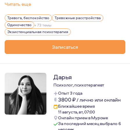
Читать еще
В работе я сочетаю экзистенциальный гуманистический 
Тревога, беспокойство
Тревожные расстройства
Мои личные интересы подпитывают "ориентацию" в пси
Одиночество
+ 73 темы
Экзистенциальная психотерапия
Записаться
Дарья
Психолог, психотерапевт
Опыт 3 года
3800
₽
/
лично или онлайн
Ближайшее время
11 августа, вт, 07:00
Онлайн прием в Муроме
За последний месяц выбрало 6
человек