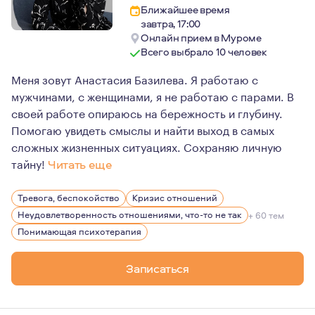
Ближайшее время
завтра, 17:00
Онлайн прием в Муроме
Всего выбрало 10 человек
Меня зовут Анастасия Базилева. Я работаю с
мужчинами, с женщинами, я не работаю с парами. В
своей работе опираюсь на бережность и глубину.
Помогаю увидеть смыслы и найти выход в самых
сложных жизненных ситуациях. Сохраняю личную
тайну!
Читать еще
На что я опираюсь в своей практике:
Тревога, беспокойство
Кризис отношений
Профессионализм — МГППУ один из лучших вузов, гд
Неудовлетворенность отношениями, что-то не так
+ 60 тем
Профессиональная этика — сохранение тайны клиен
Понимающая психотерапия
Безопасность и бережность в работе — я это гаран
Записаться
Я люблю то, что делаю. Я не боюсь глубины и готова за
Для своей работы я черпаю вдохновение в путешествиях