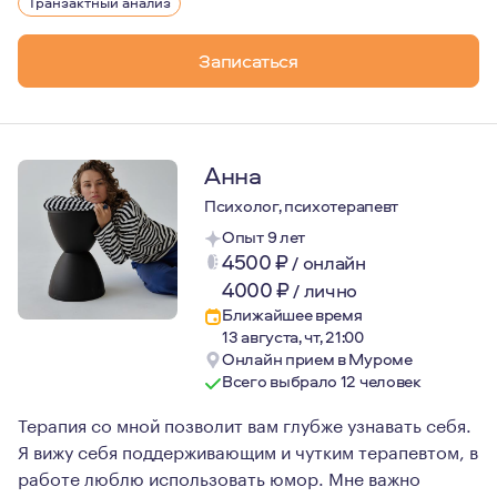
Я являюсь членом Европейской Ассоциации Транзактног
Транзактный анализ
Записаться
Анна
Психолог, психотерапевт
Опыт 9 лет
4500
₽
/
онлайн
4000
₽
/
лично
Ближайшее время
13 августа, чт, 21:00
Онлайн прием в Муроме
Всего выбрало 12 человек
Терапия со мной позволит вам глубже узнавать себя.
Я вижу себя поддерживающим и чутким терапевтом, в
работе люблю использовать юмор. Мне важно