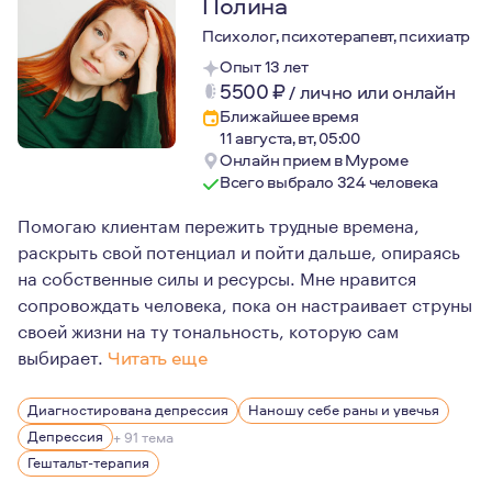
Полина
Психолог, психотерапевт, психиатр
Опыт 13 лет
5500
₽
/
лично или онлайн
Ближайшее время
11 августа, вт, 05:00
Онлайн прием в Муроме
Всего выбрало 324 человека
Помогаю клиентам пережить трудные времена,
раскрыть свой потенциал и пойти дальше, опираясь
на собственные силы и ресурсы. Мне нравится
сопровождать человека, пока он настраивает струны
своей жизни на ту тональность, которую сам
выбирает.
Читать еще
Я работаю вдумчиво и медленно — и вообще не верю в 
Диагностирована депрессия
Наношу себе раны и увечья
Как высокочувствительный человек в контакте с людьм
Депрессия
+ 91 тема
Близкие отношения — это большая опора, и в своей жиз
Гештальт-терапия