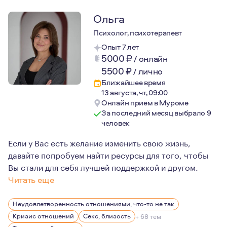
Ольга
Психолог, психотерапевт
Опыт 7 лет
5000
₽
/
онлайн
5500
₽
/
лично
Ближайшее время
13 августа, чт, 09:00
Онлайн прием в Муроме
За последний месяц выбрало 9
человек
Если у Вас есть желание изменить свою жизнь,
давайте попробуем найти ресурсы для того, чтобы
Вы стали для себя лучшей поддержкой и другом.
Читать еще
Психотерапия является моим увлечением в жизни. Это 
Неудовлетворенность отношениями, что-то не так
В настоящий момент продолжаю повышать профессиона
Кризис отношений
Секс, близость
+ 68 тем