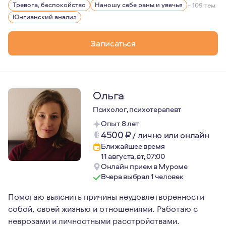
Так же в сферу моей деятельности входят: клиническая
Тревога, беспокойство
Наношу себе раны и увечья
+ 109 тем
Считаю, что в работе важно найти свой метод, свой пу
Юнгианский анализ
Основные слова, которые могут меня характеризовать 
Записаться
Год рождения — 1982.
Ольга
Психолог, психотерапевт
Опыт 8 лет
4500
₽
/
лично или онлайн
Ближайшее время
11 августа, вт, 07:00
Онлайн прием в Муроме
Вчера выбрал 1 человек
Помогаю выяснить причины неудовлетворенности
собой, своей жизнью и отношениями. Работаю с
неврозами и личностными расстройствами.