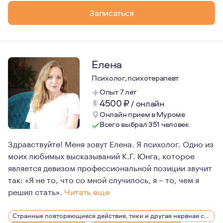
К 35 годам замечаю, что всё больше превращаюсь в гед
Записаться
Елена
Психолог, психотерапевт
Опыт 7 лет
4500
₽
/
онлайн
Онлайн прием в Муроме
Всего выбрал 351 человек
Здравствуйте! Меня зовут Елена. Я психолог. Одно из
моих любимых высказываний К.Г. Юнга, которое
является девизом профессиональной позиции звучит
так: «Я не то, что со мной случилось, я – то, чем я
решил стать».
Читать еще
Сферой моих профессиональных интересов и целью раз
Странные повторяющиеся действия, тики и другая нервная симптоматика