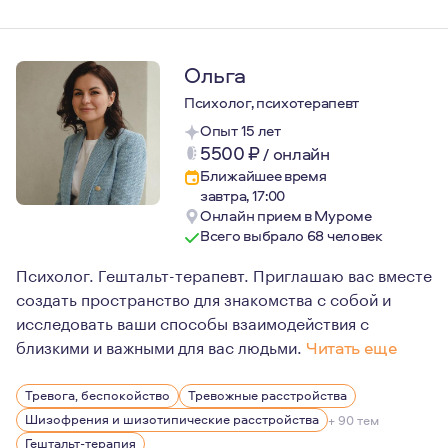
Ольга
Психолог, психотерапевт
Опыт 15 лет
5500
₽
/
онлайн
Ближайшее время
завтра, 17:00
Онлайн прием в Муроме
Всего выбрало 68 человек
Психолог. Гештальт-терапевт. Приглашаю вас вместе
создать пространство для знакомства с собой и
исследовать ваши способы взаимодействия с
близкими и важными для вас людьми.
Читать еще
На личном опыте прохождения терапии могу сказать: из
Тревога, беспокойство
Тревожные расстройства
Именно этому я предлагаю вам научиться в терапии со 
Шизофрения и шизотипические расстройства
+ 90 тем
Гештальт-терапия