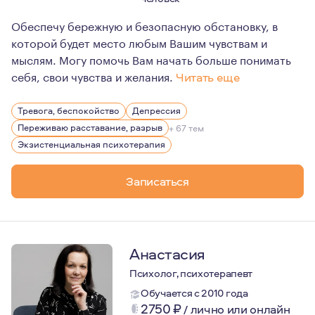
Обеспечу бережную и безопасную обстановку, в
которой будет место любым Вашим чувствам и
мыслям. Могу помочь Вам начать больше понимать
себя, свои чувства и желания.
Читать еще
Главная ценность, которой я руководствуюсь в работе 
Тревога, беспокойство
Депрессия
Регулярно прохожу личную терапию и супервизию, учав
Переживаю расставание, разрыв
+ 67 тем
Экзистенциальная психотерапия
Записаться
Анастасия
Психолог, психотерапевт
Обучается с 2010 года
2750
₽
/
лично или онлайн