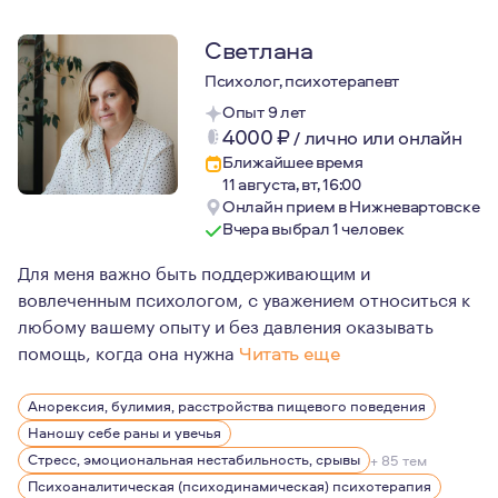
Светлана
Психолог, психотерапевт
Опыт 9 лет
4000
₽
/
лично или онлайн
Ближайшее время
11 августа, вт, 16:00
Онлайн прием в Нижневартовске
Вчера выбрал 1 человек
Для меня важно быть поддерживающим и
вовлеченным психологом, с уважением относиться к
любому вашему опыту и без давления оказывать
помощь, когда она нужна
Читать еще
Мой личный опыт терапии показал мне, как работа с пс
Анорексия, булимия, расстройства пищевого поведения
Наношу себе раны и увечья
Стресс, эмоциональная нестабильность, срывы
+ 85 тем
Психоаналитическая (психодинамическая) психотерапия