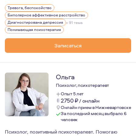
Для меня психотерапия — это возможность соприкоснуть
Тревога, беспокойство
Биполярное аффективное расстройство
Диагностирована депрессия
+ 91 тема
Понимающая психотерапия
Записаться
Ольга
Психолог, психотерапевт
Опыт 5 лет
2750
₽
/
онлайн
Онлайн прием в Нижневартовске
За последний месяц выбрало 6
человек
Психолог, позитивный психотерапевт. Помогаю