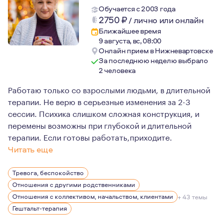
Обучается с 2003 года
2750
₽
/
лично или онлайн
Ближайшее время
9 августа, вс, 08:00
Онлайн прием в Нижневартовске
За последнюю неделю выбрало
2 человека
Работаю только со взрослыми людьми, в длительной
терапии. Не верю в серьезные изменения за 2-3
сессии. Психика слишком сложная конструкция, и
перемены возможны при глубокой и длительной
терапии. Если готовы работать,приходите.
Читать еще
Живу в Крыму,работаю онлайн по всему миру. Люблю по
Тревога, беспокойство
Отношения с другими родственниками
Отношения с коллективом, начальством, клиентами
+ 43 темы
Гештальт-терапия