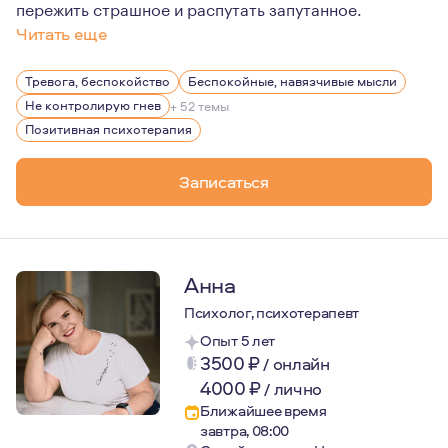
пережить страшное и распутать запутанное.
Читать еще
Мне кажется важной мысль, что мы - это не только тот
Тревога, беспокойство
Беспокойные, навязчивые мысли
Не контролирую гнев
+ 52 темы
Позитивная психотерапия
Записаться
Анна
Психолог, психотерапевт
Опыт 5 лет
3500
₽
/
онлайн
4000
₽
/
лично
Ближайшее время
завтра, 08:00