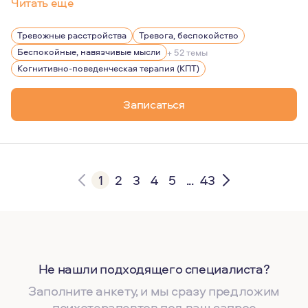
Читать еще
Мой подход к терапии - непредвзятый, сострадательны
Тревожные расстройства
Тревога, беспокойство
Беспокойные, навязчивые мысли
+ 52 темы
Когнитивно-поведенческая терапия (КПТ)
Записаться
1
2
3
4
5
...
43
Не нашли подходящего специалиста?
Заполните анкету, и мы сразу предложим
психотерапевтов под ваш запрос