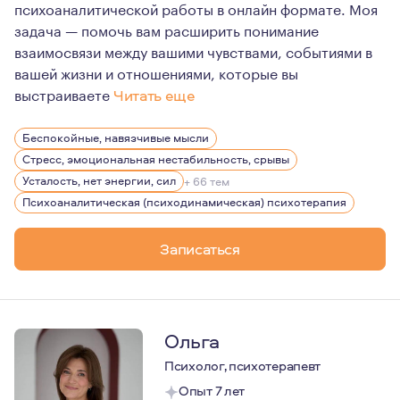
психоаналитической работы в онлайн формате. Моя
задача — помочь вам расширить понимание
взаимосвязи между вашими чувствами, событиями в
вашей жизни и отношениями, которые вы
выстраиваете
Читать еще
Мне пришлось преодолеть и свои личные травмы ещё до 
Беспокойные, навязчивые мысли
Профессионально я натренирован разделять мои субъек
Стресс, эмоциональная нестабильность, срывы
Именно через совместное исследование этих попыток п
Усталость, нет энергии, сил
+ 66 тем
Психоаналитическая (психодинамическая) психотерапия
Записаться
Ольга
Психолог, психотерапевт
Опыт 7 лет