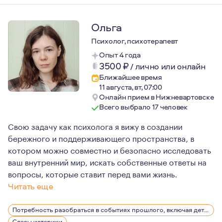
Ольга
Психолог, психотерапевт
Опыт 4 года
3500
₽
/
лично или онлайн
Ближайшее время
11 августа, вт, 07:00
Онлайн прием в Нижневартовске
Всего выбрало 17 человек
Свою задачу как психолога я вижу в создании
бережного и поддерживающего пространства, в
котором можно совместно и безопасно исследовать
ваш внутренний мир, искать собственные ответы на
вопросы, которые ставит перед вами жизнь.
Читать еще
Для меня психотерапия - это процесс, в котором важна
Потребность разобраться в событиях прошлого, включая детство
Слезы,истерики