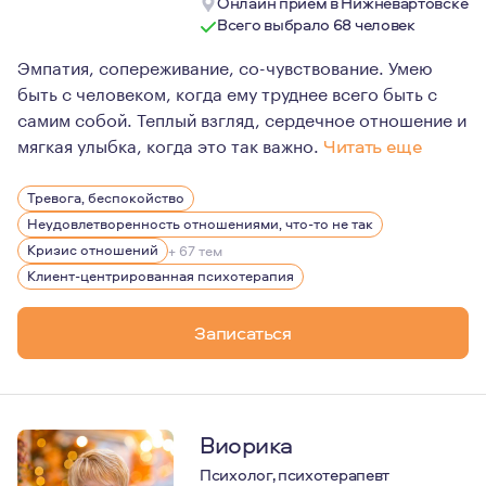
Онлайн прием в Нижневартовске
Всего выбрало 68 человек
Эмпатия, сопереживание, со-чувствование. Умею
быть с человеком, когда ему труднее всего быть с
самим собой. Теплый взгляд, сердечное отношение и
мягкая улыбка, когда это так важно.
Читать еще
Безоговорочно верю в потенциал каждого человека. Не 
Тревога, беспокойство
С 2017 года модерирую большую группу по детско-роди
Неудовлетворенность отношениями, что-то не так
Кризис отношений
+ 67 тем
Клиент-центрированная психотерапия
Записаться
Виорика
Психолог, психотерапевт