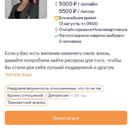
5000
₽
/
онлайн
5500
₽
/
лично
Ближайшее время
13 августа, чт, 09:00
Онлайн прием в Нижневартовске
За последнюю неделю выбрало
2 человека
Если у Вас есть желание изменить свою жизнь,
давайте попробуем найти ресурсы для того, чтобы
Вы стали для себя лучшей поддержкой и другом.
Читать еще
Психотерапия является моим увлечением в жизни. Это 
Неудовлетворенность отношениями, что-то не так
В настоящий момент продолжаю повышать профессиона
Кризис отношений
Депрессия
+ 68 тем
Я являюсь членом Европейской Ассоциации Транзактног
Транзактный анализ
Записаться