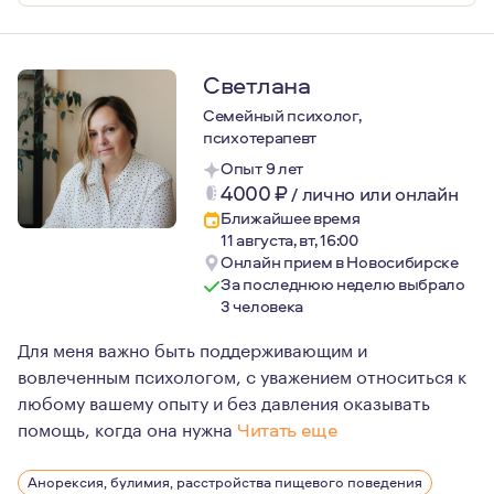
Светлана
Семейный психолог,
психотерапевт
Опыт 9 лет
4000
₽
/
лично или онлайн
Ближайшее время
11 августа, вт, 16:00
Онлайн прием в Новосибирске
За последнюю неделю выбрало
3 человека
Для меня важно быть поддерживающим и
вовлеченным психологом, с уважением относиться к
любому вашему опыту и без давления оказывать
помощь, когда она нужна
Читать еще
Мой личный опыт терапии показал мне, как работа с пс
Анорексия, булимия, расстройства пищевого поведения