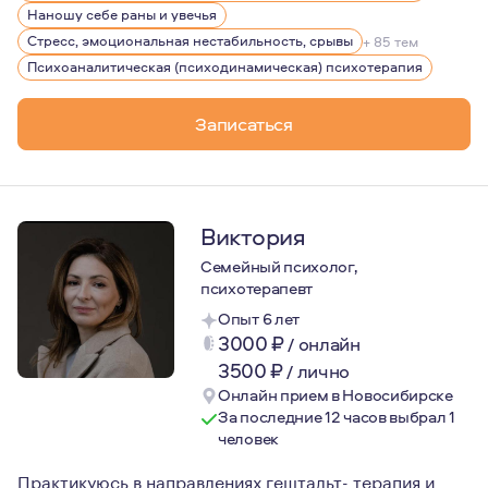
Наношу себе раны и увечья
Стресс, эмоциональная нестабильность, срывы
+ 85 тем
Психоаналитическая (психодинамическая) психотерапия
Записаться
Виктория
Семейный психолог,
психотерапевт
Опыт 6 лет
3000
₽
/
онлайн
3500
₽
/
лично
Онлайн прием в Новосибирске
За последние 12 часов выбрал 1
человек
Практикуюсь в направлениях гештальт- терапия и