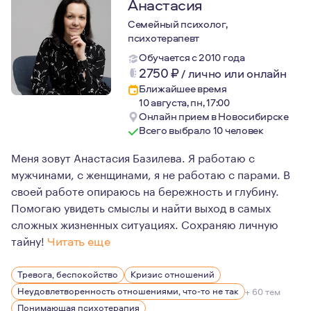
Анастасия
Семейный психолог,
психотерапевт
Обучается с 2010 года
2750
₽
/
лично или онлайн
Ближайшее время
10 августа, пн, 17:00
Онлайн прием в Новосибирске
Всего выбрало 10 человек
Меня зовут Анастасия Базилева. Я работаю с
мужчинами, с женщинами, я не работаю с парами. В
своей работе опираюсь на бережность и глубину.
Помогаю увидеть смыслы и найти выход в самых
сложных жизненных ситуациях. Сохраняю личную
тайну!
Читать еще
На что я опираюсь в своей практике:
Тревога, беспокойство
Кризис отношений
Профессионализм — МГППУ один из лучших вузов, гд
Неудовлетворенность отношениями, что-то не так
+ 60 тем
Профессиональная этика — сохранение тайны клиен
Понимающая психотерапия