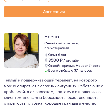
Безопасность и бережность в работе — я это гаран
Записаться
Я люблю то, что делаю. Я не боюсь глубины и готова за
Для своей работы я черпаю вдохновение в путешествиях
Елена
Семейный психолог,
психотерапевт
Опыт 6 лет
3500
₽
/
онлайн
Онлайн прием в Новосибирске
Всего выбрало 37 человек
Теплый и поддерживающий терапевт, на которого
можно опираться в сложных ситуациях. Работаю не с
проблемой, а с человеком, поэтому в отношениях с
клиентом мне важны бережность, безоценочность,
открытость, глубина, хорошие границы и чувство