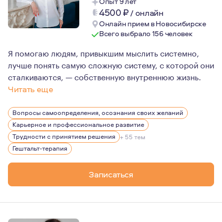
Опыт 9 лет
4500
₽
/
онлайн
Онлайн прием в Новосибирске
Всего выбрало 156 человек
Я помогаю людям, привыкшим мыслить системно,
лучше понять самую сложную систему, с которой они
сталкиваются, — собственную внутреннюю жизнь.
Читать еще
Для меня профессиональная ответственность не закан
Вопросы самоопределения, осознания своих желаний
Уже 11 лет я нахожусь в личной терапии, регулярно п
Карьерное и профессиональное развитие
Для меня это не формальность, а обязательная часть 
Трудности с принятием решения
+ 55 тем
Гештальт-терапия
Записаться