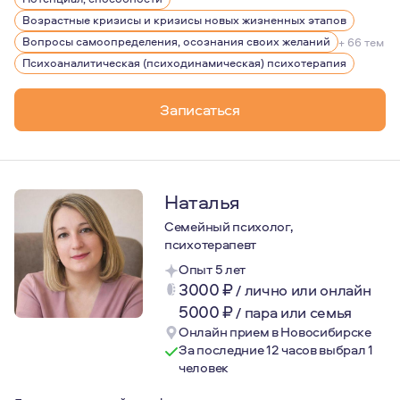
Возрастные кризисы и кризисы новых жизненных этапов
Вопросы самоопределения, осознания своих желаний
+ 66 тем
Психоаналитическая (психодинамическая) психотерапия
Записаться
Наталья
Семейный психолог,
психотерапевт
Опыт 5 лет
3000
₽
/
лично или онлайн
5000
₽
/
пара или семья
Онлайн прием в Новосибирске
За последние 12 часов выбрал 1
человек