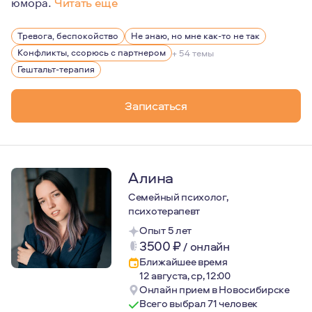
юмора.
Читать еще
Больше 10 лет работаю онлайн. Мой самый большой инте
Тревога, беспокойство
Не знаю, но мне как-то не так
Люблю жизнь, свою семью, книги Макса Фрая, истории л
Конфликты, ссорюсь с партнером
+ 54 темы
Верю в то, что каждый сам кузнец своего счастья, тол
Гештальт-терапия
Записаться
Алина
Семейный психолог,
психотерапевт
Опыт 5 лет
3500
₽
/
онлайн
Ближайшее время
12 августа, ср, 12:00
Онлайн прием в Новосибирске
Всего выбрал 71 человек