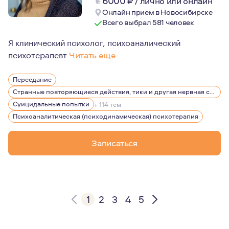
6000
₽
/
лично или онлайн
Онлайн прием в Новосибирске
Всего выбрал 581 человек
Я клинический психолог, психоаналический
психотерапевт
Читать еще
В психоаналитической практике я считаю крайне важно
Переедание
Странные повторяющиеся действия, тики и другая нервная симптоматика
Суицидальные попытки
+ 114 тем
Психоаналитическая (психодинамическая) психотерапия
Записаться
1
2
3
4
5