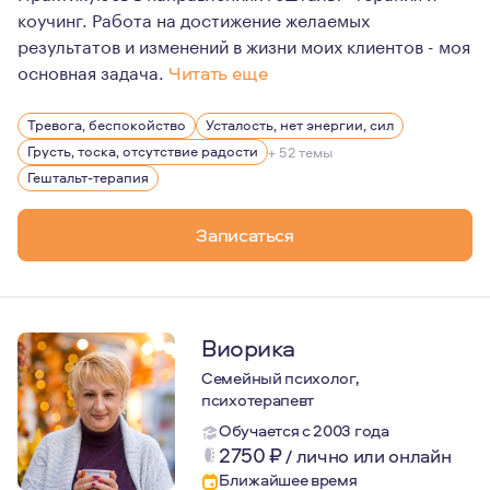
коучинг. Работа на достижение желаемых
результатов и изменений в жизни моих клиентов - моя
основная задача.
Читать еще
Моя работа основана не только на знаниях, но и на во
Тревога, беспокойство
Усталость, нет энергии, сил
Это возможность почувствовать, что происходит внутр
Грусть, тоска, отсутствие радости
+ 52 темы
Иногда психотерапия дает нам возможность рисковать и
Гештальт-терапия
Одна из главных возможностей, которую психотерапия 
Записаться
Виорика
Семейный психолог,
психотерапевт
Обучается с 2003 года
2750
₽
/
лично или онлайн
Ближайшее время