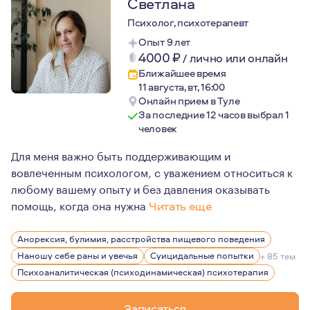
Светлана
Психолог, психотерапевт
Опыт 9 лет
4000
₽
/
лично или онлайн
Ближайшее время
11 августа, вт, 16:00
Онлайн прием в Туле
За последние 12 часов выбрал 1
человек
Для меня важно быть поддерживающим и
вовлеченным психологом, с уважением относиться к
любому вашему опыту и без давления оказывать
помощь, когда она нужна
Читать еще
Мой личный опыт терапии показал мне, как работа с пс
Анорексия, булимия, расстройства пищевого поведения
Наношу себе раны и увечья
Суицидальные попытки
+ 85 тем
Психоаналитическая (психодинамическая) психотерапия
Записаться