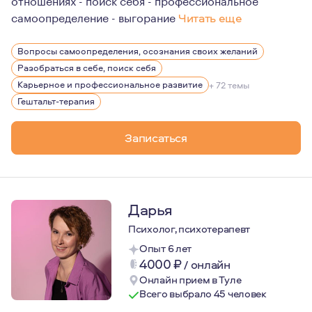
самоопределение - выгорание
Читать еще
Замужем 16 лет.
Вопросы самоопределения, осознания своих желаний
Про отношения (личные, рабочие) знаю много: как стро
Разобраться в себе, поиск себя
Люблю свою работу, благодарна своим клиентам за до
Карьерное и профессиональное развитие
+ 72 темы
Гештальт-терапия
Записаться
Дарья
Психолог, психотерапевт
Опыт 6 лет
4000
₽
/
онлайн
Онлайн прием в Туле
Всего выбрало 45 человек