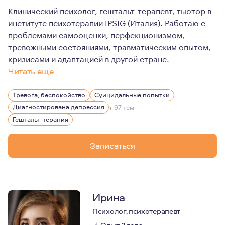
Клинический психолог, гештальт-терапевт, тьютор в
институте психотерапии IPSIG (Италия). Работаю с
проблемами самооценки, перфекционизмом,
тревожными состояниями, травматическим опытом,
кризисами и адаптацией в другой стране.
Читать еще
Я считаю, что прохождение личной терапии не просто 
Тревога, беспокойство
Суицидальные попытки
Живу в Милане, работаю онлайн
Диагностирована депрессия
+ 97 тем
Гештальт-терапия
Записаться
Ирина
Психолог, психотерапевт