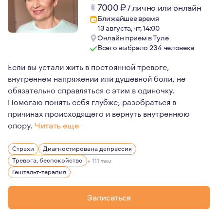
7000
₽
/
лично или онлайн
Ближайшее время
13 августа, чт, 14:00
Онлайн прием в Туле
Всего выбрало 234 человека
Если вы устали жить в постоянной тревоге,
внутреннем напряжении или душевной боли, не
обязательно справляться с этим в одиночку.
Помогаю понять себя глубже, разобраться в
причинах происходящего и вернуть внутреннюю
опору.
Читать еще
Я не жду от человека, что он придёт на консультацию 
Страхи
Диагностирована депрессия
Наверное, именно поэтому мои клиенты часто говорят,
Тревога, беспокойство
+ 111 тем
Я искренне верю, что в каждом человеке гораздо больш
Гештальт-терапия
Записаться