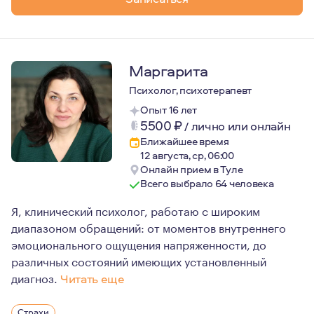
Маргарита
Психолог, психотерапевт
Опыт 16 лет
5500
₽
/
лично или онлайн
Ближайшее время
12 августа, ср, 06:00
Онлайн прием в Туле
Всего выбрало 64 человека
Я, клинический психолог, работаю с широким
диапазоном обращений: от моментов внутреннего
эмоционального ощущения напряженности, до
различных состояний имеющих установленный
диагноз.
Читать еще
Работая в клиниках, я занималась дифференциальной п
Страхи