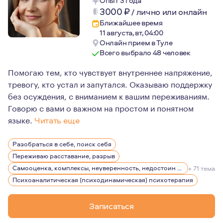
Опыт 3 года
3000
₽
/
лично или онлайн
Ближайшее время
11 августа, вт, 04:00
Онлайн прием в Туле
Всего выбрало 48 человек
Помогаю тем, кто чувствует внутреннее напряжение,
тревогу, кто устал и запутался. Оказываю поддержку
без осуждения, с вниманием к вашим переживаниям.
Говорю с вами о важном на простом и понятном
языке.
Читать еще
Более 11 лет личной терапии.
Разобраться в себе, поиск себя
5 лет практики консультирования.
Переживаю расставание, разрыв
Образование: Магистр психологии (диплом с отличием
Самооценка, комплексы, неуверенность, недостоин своей должности или положения в обществе
+ 71 тема
Психоаналитическая (психодинамическая) психотерапия
Записаться