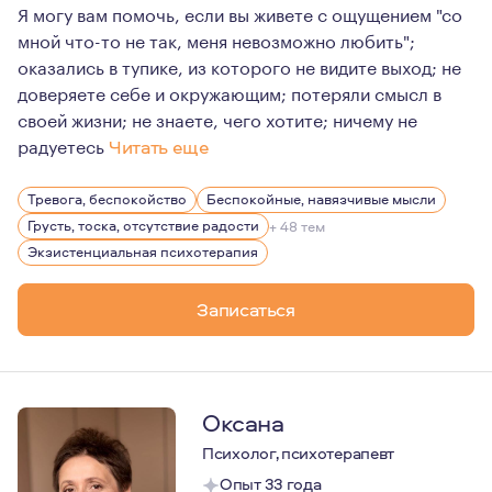
Я могу вам помочь, если вы живете с ощущением "со
мной что-то не так, меня невозможно любить";
оказались в тупике, из которого не видите выход; не
доверяете себе и окружающим; потеряли смысл в
своей жизни; не знаете, чего хотите; ничему не
радуетесь
Читать еще
Актриса плейбек-театра. Замужем, две дочери
Тревога, беспокойство
Беспокойные, навязчивые мысли
Грусть, тоска, отсутствие радости
+ 48 тем
Экзистенциальная психотерапия
Записаться
Оксана
Психолог, психотерапевт
Опыт 33 года