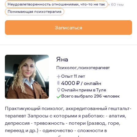
Профессионализм — МГППУ один из лучших вузов, гд
Неудовлетворенность отношениями, что-то не так
+ 60 тем
Профессиональная этика — сохранение тайны клиен
Понимающая психотерапия
Безопасность и бережность в работе — я это гаран
Записаться
Я люблю то, что делаю. Я не боюсь глубины и готова за
Для своей работы я черпаю вдохновение в путешествиях
Яна
Психолог, психотерапевт
Опыт 11 лет
4000
₽
/
онлайн
Онлайн прием в Туле
Всего выбрало 296 человек
Практикующий психолог, аккредитованный гештальт-
терапевт Запросы с которыми я работаю: - апатия,
депрессия - тревожность - потери (развод, горе,
переезд и др.) - одиночество - сложности в
отношениях - поиск себя - профессиональное