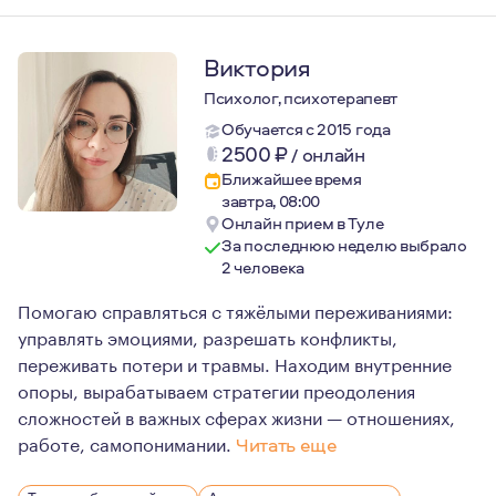
Виктория
Психолог, психотерапевт
Обучается с 2015 года
2500
₽
/
онлайн
Ближайшее время
завтра, 08:00
Онлайн прием в Туле
За последнюю неделю выбрало
2 человека
Помогаю справляться с тяжёлыми переживаниями:
управлять эмоциями, разрешать конфликты,
переживать потери и травмы. Находим внутренние
опоры, вырабатываем стратегии преодоления
сложностей в важных сферах жизни — отношениях,
работе, самопонимании.
Читать еще
Меня всегда завораживал внутренний мир людей — то, 