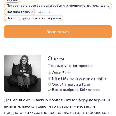
В своей работе, я придерживаюсь принципа экологично
Потребность разобраться в событиях прошлого, включая детство
Детские травмы
+ 74 темы
Экзистенциальная психотерапия
Записаться
Олеся
Психолог, психотерапевт
Опыт 7 лет
5150
₽
/
лично или онлайн
Онлайн прием в Туле
Всего выбрало 139 человек
Для меня очень важно создать атмосферу доверия. Я
внимательно слушаю, что говорит человек, и
предлагаю аккуратно исследовать то, что беспокоит