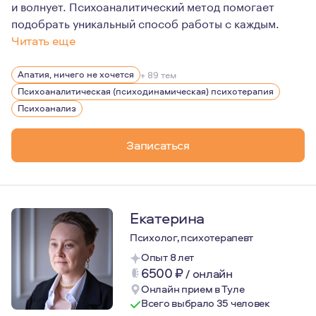
и волнует. Психоаналитический метод помогает
подобрать уникальный способ работы с каждым.
Читать еще
Рада приветствовать Вас на своей странице!
Апатия, ничего не хочется
+ 89 тем
Психоанализом я стала заниматься с 2017 года, именно
Психоаналитическая (психодинамическая) психотерапия
В работе с человеком я исхожу из уникальности каждог
Психоанализ
Записаться
Екатерина
Психолог, психотерапевт
Опыт 8 лет
6500
₽
/
онлайн
Онлайн прием в Туле
Всего выбрало 35 человек