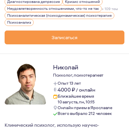
Диагностирована депрессия
Кризис отношений
Предлагая детям рисовать, я разговаривала с их родит
Неудовлетворенность отношениями, что-то не так
+ 109 тем
Было трогательно наблюдать как восстанавливаются о
Психоаналитическая (психодинамическая) психотерапия
Психоанализ
Отличным результатом психотерапии можно считать спо
Иметь цели ,желания и энтузиазм на их реализацию
Записаться
В ситуациях стресса обращаться за помощью , и /или 
Способность к гореванию, которая открывает новые в
Николай
Психолог, психотерапевт
Опыт 13 лет
4000
₽
/
онлайн
Ближайшее время
10 августа, пн, 10:15
Онлайн прием в Ярославле
Всего выбрало 212 человек
Клинический психолог, использую научно-