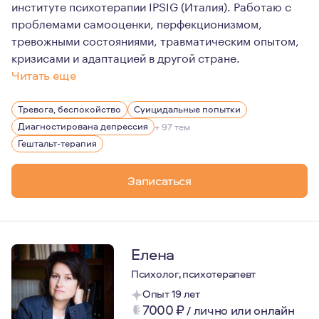
институте психотерапии IPSIG (Италия). Работаю с
проблемами самооценки, перфекционизмом,
тревожными состояниями, травматическим опытом,
кризисами и адаптацией в другой стране.
Читать еще
Я считаю, что прохождение личной терапии не просто 
Тревога, беспокойство
Суицидальные попытки
Живу в Милане, работаю онлайн
Диагностирована депрессия
+ 97 тем
Гештальт-терапия
Записаться
Елена
Психолог, психотерапевт
Опыт 19 лет
7000
₽
/
лично или онлайн