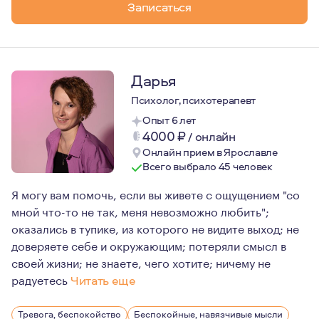
Записаться
Дарья
Психолог, психотерапевт
Опыт 6 лет
4000
₽
/
онлайн
Онлайн прием в Ярославле
Всего выбрало 45 человек
Я могу вам помочь, если вы живете с ощущением "со
мной что-то не так, меня невозможно любить";
оказались в тупике, из которого не видите выход; не
доверяете себе и окружающим; потеряли смысл в
своей жизни; не знаете, чего хотите; ничему не
радуетесь
Читать еще
Актриса плейбек-театра. Замужем, две дочери
Тревога, беспокойство
Беспокойные, навязчивые мысли