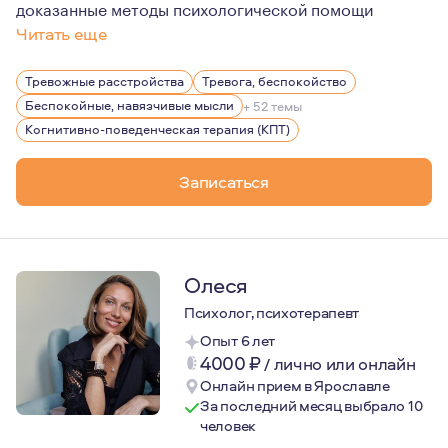
доказанные методы психологической помощи
Читать еще
Мой подход к терапии - непредвзятый, сострадательны
Тревожные расстройства
Тревога, беспокойство
Беспокойные, навязчивые мысли
+ 52 темы
Когнитивно-поведенческая терапия (КПТ)
Записаться
Олеся
Психолог, психотерапевт
Опыт 6 лет
4000
₽
/
лично или онлайн
Онлайн прием в Ярославле
За последний месяц выбрало 10
человек