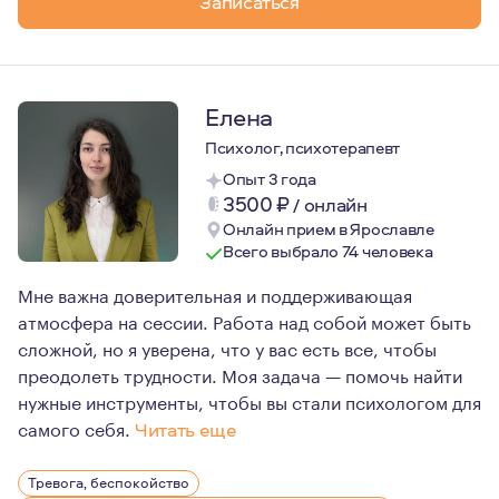
Записаться
Психология для меня сейчас - это образ жизни и мышле
Регулярная личная терапия появилась у меня в 2016 году
Начало моего обучения - 2018 год.
Начало практики - 2020 год.
Елена
Одними из самых важных принципов моей работы являютс
Психолог, психотерапевт
Опыт 3 года
3500
₽
/
онлайн
Онлайн прием в Ярославле
Всего выбрало 74 человека
Мне важна доверительная и поддерживающая
атмосфера на сессии. Работа над собой может быть
сложной, но я уверена, что у вас есть все, чтобы
преодолеть трудности. Моя задача — помочь найти
нужные инструменты, чтобы вы стали психологом для
самого себя.
Читать еще
Я являюсь членом Ассоциации когнитивно-бихевиоральн
Тревога, беспокойство