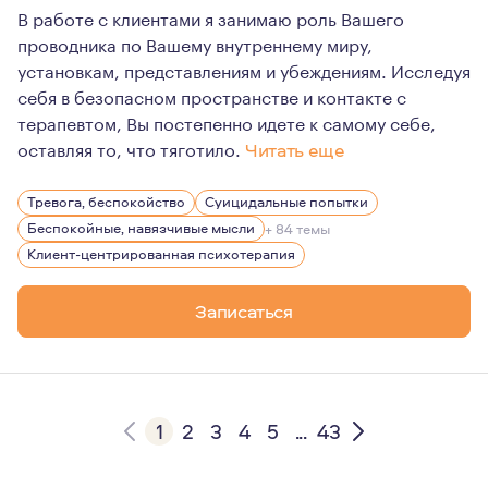
В работе с клиентами я занимаю роль Вашего
проводника по Вашему внутреннему миру,
установкам, представлениям и убеждениям. Исследуя
себя в безопасном пространстве и контакте с
терапевтом, Вы постепенно идете к самому себе,
оставляя то, что тяготило.
Читать еще
Психология - важная и невероятно значимая часть моей
Тревога, беспокойство
Суицидальные попытки
Помимо психологии, я очень люблю горы, Кавказ, длит
Беспокойные, навязчивые мысли
+ 84 темы
Клиент-центрированная психотерапия
Записаться
1
2
3
4
5
...
43