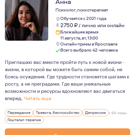
Анна
Психолог, психотерапевт
Обучается с 2021 года
2750
₽
/
лично или онлайн
Ближайшее время
11 августа, вт, 13:00
Онлайн прием в Ярославле
Всего выбрало 42 человека
Приглашаю вас вместе пройти путь к новой жизни -
жизни, в которой вы можете быть самим собой, не
боясь осуждения. Где трудности становятся шагами к
росту, а не преградами. Где ваши уникальные
возможности и ресурсы вдохновляют вас двигаться
вперед.
Читать еще
Мне 35 лет. Живу в Краснодаре.
Переедание
Тревога, беспокойство
Депрессия
+ 64 темы
У меня есть один ребенок, сын.
Гештальт-терапия
Очень люблю путешествия. Есть опыт горных восхожден