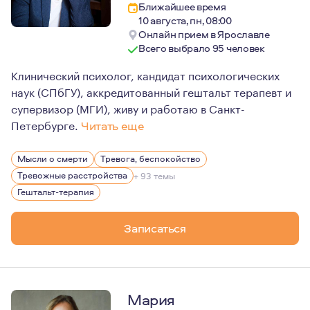
Ближайшее время
10 августа, пн, 08:00
Онлайн прием в Ярославле
Всего выбрало 95 человек
Клинический психолог, кандидат психологических
наук (СПбГУ), аккредитованный гештальт терапевт и
супервизор (МГИ), живу и работаю в Санкт-
Петербурге.
Читать еще
Для меня психотерапия давно перестала быть крайней 
Мысли о смерти
Тревога, беспокойство
Если отвечать на вопрос, что для меня психотерапия (н
Тревожные расстройства
+ 93 темы
Гештальт-терапия
Записаться
Мария