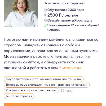
Психолог, психотерапевт
Обучается с 2000 года
2500
₽
/
онлайн
Онлайн прием в Ярославле
За последние 12 часов выбрал 1
человек
Помогаю найти причину конфликтов, справиться со
стрессом, наладить отношения с собой и
окружающими, справиться со сложными чувствами.
Моей задачей в работе с клиентом является не
устранить симптом, а обнаружить источник
сложностей и работать с ним.
Читать еще
Профессия психолог мой осознанный выбор. Много лет в
Неудовлетворенность отношениями, что-то не так
В настоящее время я продолжаю проходить личную тера
Вопросы самоопределения, осознания своих желаний
Конфликты, ссорюсь с партнером
+ 52 темы
Гештальт-терапия