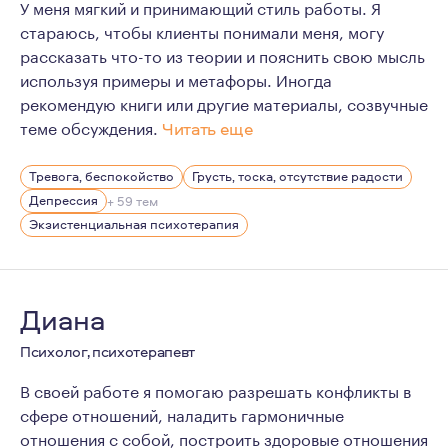
У меня мягкий и принимающий стиль работы. Я
стараюсь, чтобы клиенты понимали меня, могу
рассказать что-то из теории и пояснить свою мысль
используя примеры и метафоры. Иногда
рекомендую книги или другие материалы, созвучные
теме обсуждения.
Читать еще
Психология - это моя вторая специальность, которую 
Тревога, беспокойство
Грусть, тоска, отсутствие радости
Моя сильная сторона в работе - со мной безопасно и п
Депрессия
+ 59 тем
Мое направление в работе - экзистенциальная психоте
Экзистенциальная психотерапия
Диана
Психолог, психотерапевт
В своей работе я помогаю разрешать конфликты в
сфере отношений, наладить гармоничные
отношения с собой, построить здоровые отношения