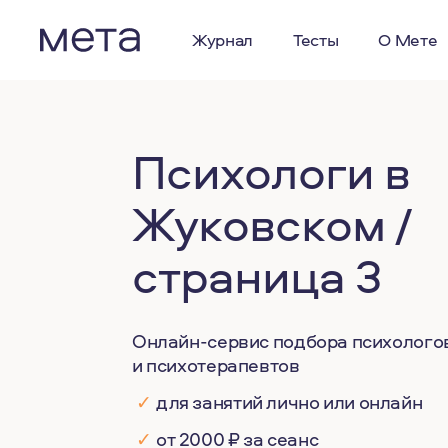
Журнал
Тесты
О Мете
Психологи в
Жуковском /
страница 3
Онлайн-сервис подбора психолого
и психотерапевтов
✓
для занятий лично или онлайн
✓
от 2000 ₽ за сеанс