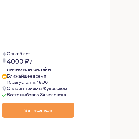
ак комик.
 и медитацией.
ю своих проблем.
ошения.
Опыт 5 лет
4000
₽
/
лично или онлайн
Ближайшее время
10 августа, пн, 16:00
Онлайн прием в Жуковском
ведь всё в психике взаимосвязано и, найдя «разгадку» к 
Всего выбрало 34 человека
Записаться