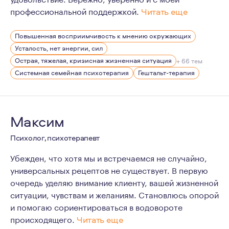
профессиональной поддержкой.
Читать еще
Я очень ценю человеческое, доверительное общение. В
Повышенная восприимчивость к мнению окружающих
Для меня важно продолжать учиться, осваивать новые 
Усталость, нет энергии, сил
Острая, тяжелая, кризисная жизненная ситуация
+ 66 тем
Системная семейная психотерапия
Гештальт-терапия
Максим
Психолог, психотерапевт
Убежден, что хотя мы и встречаемся не случайно,
универсальных рецептов не существует. В первую
очередь уделяю внимание клиенту, вашей жизненной
ситуации, чувствам и желаниям. Становлюсь опорой
и помогаю сориентироваться в водовороте
происходящего.
Читать еще