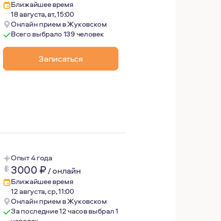
Ближайшее время
18 августа, вт, 15:00
Онлайн прием в Жуковском
Всего выбрало 139 человек
Записаться
я выбирала по душе. Для меня важно постоянно развиватьс
о-человечески тепло, я деликатный и бережный терапевт.
рапия. В этом подходе много уважения к уникальному жиз
Опыт 4 года
3000
₽
/
онлайн
Ближайшее время
12 августа, ср, 11:00
Онлайн прием в Жуковском
За последние 12 часов выбрал 1
человек