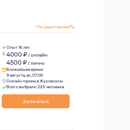
По умолчанию
Опыт 16 лет
4000
₽
/
онлайн
4500
₽
/
лично
Ближайшее время
9 августа, вс, 07:00
Онлайн прием в Жуковском
Всего выбрало 233 человека
Записаться
хотерапевтом пришло уже в очень сознательном возрасте. 