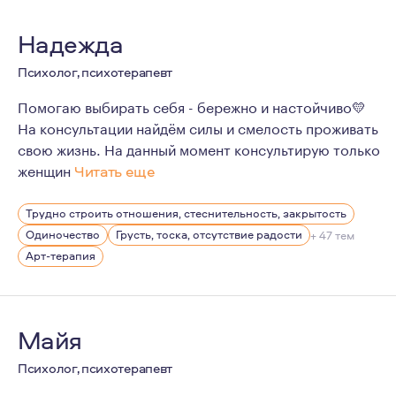
Надежда
Психолог, психотерапевт
Помогаю выбирать себя - бережно и настойчиво💛
На консультации найдём силы и смелость проживать
свою жизнь. На данный момент консультирую только
женщин
Читать еще
За несколько лет, благодаря обучению на курсе по пси
Трудно строить отношения, стеснительность, закрытость
Сейчас после консультаций с клиентами я радуюсь, чт
Одиночество
Грусть, тоска, отсутствие радости
+ 47 тем
Я знаю, как не просто себя чувствовать, когда нет сил и
Арт-терапия
Майя
Психолог, психотерапевт