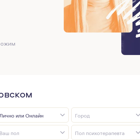
дложим
ковском
Лично или Онлайн
Город
Ваш пол
Пол психотерапевта