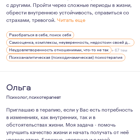
с другими. Пройти через сложные периоды в жизни,
обрести внутреннюю устойчивость, справиться со
страхами, тревогой.
Читать еще
В работе я обеспечиваю своим клиентам конфиденциал
Разобраться в себе, поиск себя
Самооценка, комплексы, неуверенность, недостоин своей должности или положения в обществе
Неудовлетворенность отношениями, что-то не так
+ 67 тем
Психоаналитическая (психодинамическая) психотерапия
Ольга
Психолог, психотерапевт
Приглашаю в терапию, если у Вас есть потребность
в изменениях, как внутренних, так и в
обстоятельствах жизни. Моя задача - помочь
улучшить качество жизни и начать получать от неё
удовольствие. Бережно, уверенно и с моей