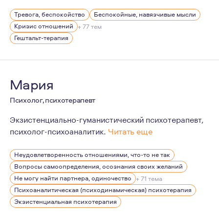
Люблю юмор и стендап - сам несколько раз выступал к
Тревога, беспокойство
Беспокойные, навязчивые мысли
Увлекаюсь плаванием, интуитивными танцами, тантрой
Кризис отношений
+ 77 тем
Обратившись ко мне вы сделаете первый шаг к решени
Гештальт-терапия
От меня можно ожидать внимательного и этичного отн
Мария
Психолог, психотерапевт
Экзистенциально-гуманистический психотерапевт,
психолог-психоаналитик.
Читать еще
Я работаю с человеком, а не только с его проблемой, 
Неудовлетворенность отношениями, что-то не так
Вопросы самоопределения, осознания своих желаний
Не могу найти партнера, одиночество
+ 71 тема
Психоаналитическая (психодинамическая) психотерапия
Экзистенциальная психотерапия