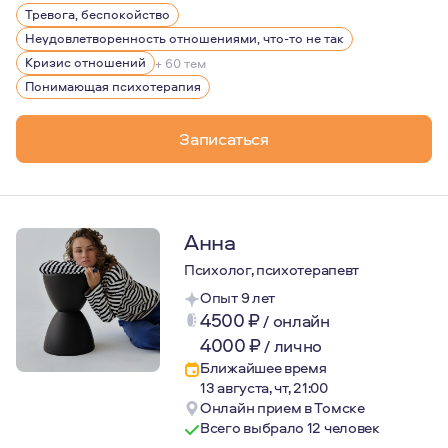
Тревога, беспокойство
Профессионализм — МГППУ один из лучших вузов, гд
Неудовлетворенность отношениями, что-то не так
Профессиональная этика — сохранение тайны клиен
Кризис отношений
+ 60 тем
Понимающая психотерапия
Безопасность и бережность в работе — я это гаран
Я люблю то, что делаю. Я не боюсь глубины и готова за
Записаться
Для своей работы я черпаю вдохновение в путешествиях
Анна
Психолог, психотерапевт
Опыт 9 лет
4500
₽
/
онлайн
4000
₽
/
лично
Ближайшее время
13 августа, чт, 21:00
Онлайн прием в Томске
Всего выбрало 12 человек