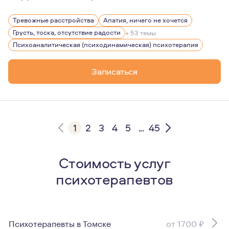
Психоанализ - удивительный путь по знакомству с собо
Тревожные расстройства
Апатия, ничего не хочется
Грусть, тоска, отсутствие радости
+ 53 темы
Психоаналитическая (психодинамическая) психотерапия
Записаться
1
2
3
4
5
...
45
Стоимость услуг
психотерапевтов
Психотерапевты в Томске
от 1700 ₽