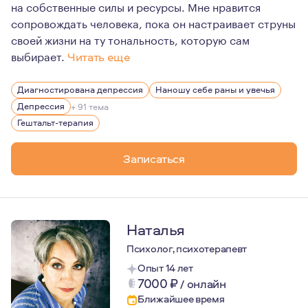
на собственные силы и ресурсы. Мне нравится
сопровождать человека, пока он настраивает струны
своей жизни на ту тональность, которую сам
выбирает.
Читать еще
Я работаю вдумчиво и медленно — и вообще не верю в 
Диагностирована депрессия
Наношу себе раны и увечья
Как высокочувствительный человек в контакте с людьм
Депрессия
+ 91 тема
Близкие отношения — это большая опора, и в своей жиз
Гештальт-терапия
К 35 годам замечаю, что всё больше превращаюсь в гед
Записаться
Наталья
Психолог, психотерапевт
Опыт 14 лет
7000
₽
/
онлайн
Ближайшее время