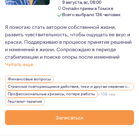
9 августа, вс, 08:00
Онлайн прием в Томске
Всего выбрало 136 человек
Я помогаю стать автором собственной жизни,
развить чувствительность, чтобы ощущать ее вкус и
краски. Поддерживаю в процессе принятия решений
и изменений в жизни. Сопровождаю в периоде
стабилизации и поиске опоры после изменений
Читать еще
На мой взгляд, терапия - это прежде всего знакомство
Финансовые вопросы
Ведущей по жизни эмоцией для меня является интерес. 
Странные повторяющиеся действия, тики и другая нервная симптоматика
Родилась в семье медиков. Естественно, мечтала тоже 
Профессиональные кризисы, потеря работы
+ 108 тем
Гештальт-терапия
На протяжении 20 лет работала руководителем отдела 
Я замужем, есть взрослая дочь. Есть друзья, отношени
Записаться