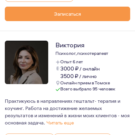
Являюсь мамой чудесной девочки. "Любить, нельзя восп
Записаться
Виктория
Психолог, психотерапевт
Опыт 6 лет
3000
₽
/
онлайн
3500
₽
/
лично
Онлайн прием в Томске
Всего выбрало 95 человек
Практикуюсь в направлениях гештальт- терапия и
коучинг. Работа на достижение желаемых
результатов и изменений в жизни моих клиентов - моя
основная задача.
Читать еще
Моя работа основана не только на знаниях, но и на во