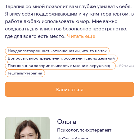
Терапия со мной позволит вам глубже узнавать себя.
Я вижу себя поддерживающим и чутким терапевтом, в
работе люблю использовать юмор. Мне важно
создавать для клиентов безопасное пространство,
где для всего есть место.
Читать еще
Мне искренне интересен собственный путь развития, 10
Неудовлетворенность отношениями, что-то не так
Я много внимания и энергии направляю на то, что бы в
Вопросы самоопределения, осознания своих желаний
Повышенная восприимчивость к мнению окружающих
+ 62 темы
Гештальт-терапия
Записаться
Ольга
Психолог, психотерапевт
Опыт 4 года