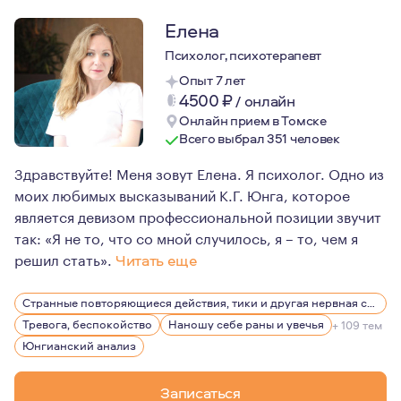
Елена
Психолог, психотерапевт
Опыт 7 лет
4500
₽
/
онлайн
Онлайн прием в Томске
Всего выбрал 351 человек
Здравствуйте! Меня зовут Елена. Я психолог. Одно из
моих любимых высказываний К.Г. Юнга, которое
является девизом профессиональной позиции звучит
так: «Я не то, что со мной случилось, я – то, чем я
решил стать».
Читать еще
Сферой моих профессиональных интересов и целью раз
Странные повторяющиеся действия, тики и другая нервная симптоматика
Так же в сферу моей деятельности входят: клиническая
Тревога, беспокойство
Наношу себе раны и увечья
+ 109 тем
Считаю, что в работе важно найти свой метод, свой пу
Юнгианский анализ
Основные слова, которые могут меня характеризовать 
Записаться