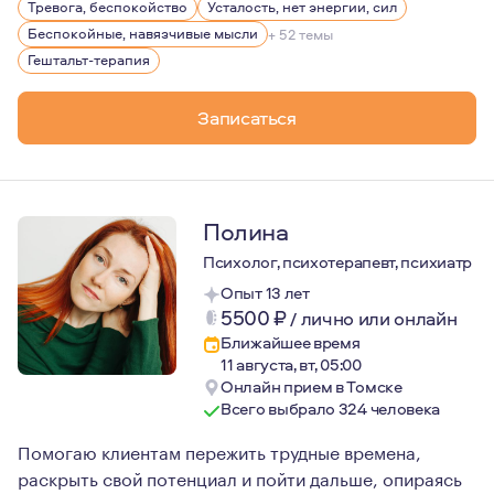
Тревога, беспокойство
Усталость, нет энергии, сил
Это возможность почувствовать, что происходит внутр
Беспокойные, навязчивые мысли
+ 52 темы
Иногда психотерапия дает нам возможность рисковать и
Гештальт-терапия
Одна из главных возможностей, которую психотерапия 
Записаться
Полина
Психолог, психотерапевт, психиатр
Опыт 13 лет
5500
₽
/
лично или онлайн
Ближайшее время
11 августа, вт, 05:00
Онлайн прием в Томске
Всего выбрало 324 человека
Помогаю клиентам пережить трудные времена,
раскрыть свой потенциал и пойти дальше, опираясь