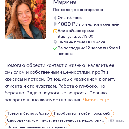
Марина
Психолог, психотерапевт
Опыт 4 года
4000
₽
/
лично или онлайн
Ближайшее время
9 августа, вс, 13:00
Онлайн прием в Томске
За последние 12 часов выбрал 1
человек
Помогаю обрести контакт с жизнью, наделить ее
смыслом и собственными ценностями, пройти
кризисы и потери. Отношусь с уважением к опыту
клиента и его чувствам. Работаю глубоко, но
бережно. Задаю неудобные вопросы. Создаю
доверительные взаимоотношения.
Читать еще
Как человек с высокой витальностью, стараюсь находит
Тревога, беспокойство
Разобраться в себе, поиск себя
С трепетом и любовью отношусь к Природе: люблю горы
Самооценка, комплексы, неуверенность, недостоин своей должности или положения в обществе
+ 63 темы
Достаточно большой период времени посвятила фридайв
Экзистенциальная психотерапия