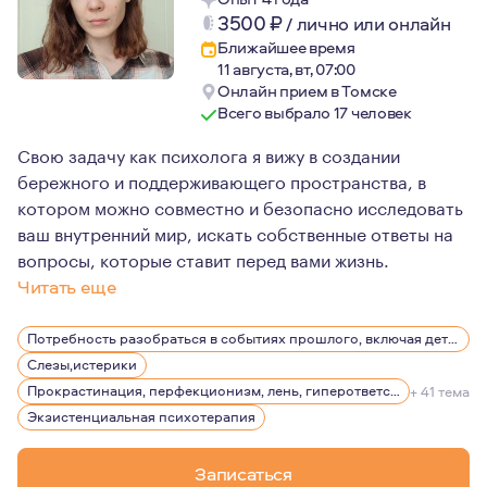
3500
₽
/
лично или онлайн
Ближайшее время
11 августа, вт, 07:00
Онлайн прием в Томске
Всего выбрало 17 человек
Свою задачу как психолога я вижу в создании
бережного и поддерживающего пространства, в
котором можно совместно и безопасно исследовать
ваш внутренний мир, искать собственные ответы на
вопросы, которые ставит перед вами жизнь.
Читать еще
Для меня психотерапия - это процесс, в котором важна
Потребность разобраться в событиях прошлого, включая детство
Слезы,истерики
Прокрастинация, перфекционизм, лень, гиперответственность
+ 41 тема
Экзистенциальная психотерапия
Записаться