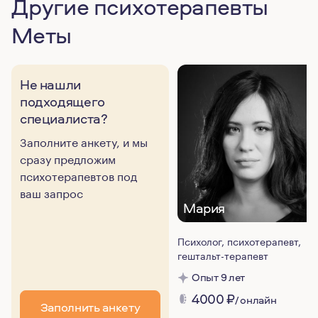
Другие психотерапевты
Меты
Не нашли
подходящего
специалиста?
Заполните анкету, и мы
сразу предложим
психотерапевтов под
ваш запрос
Мария
Психолог, психотерапевт,
гештальт-терапевт
Опыт 9 лет
4000
₽
/ онлайн
Заполнить анкету