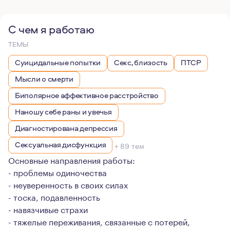
С чем я работаю
ТЕМЫ
Суицидальные попытки
Секс, близость
ПТСР
Мысли о смерти
Биполярное аффективное расстройство
Наношу себе раны и увечья
Диагностирована депрессия
Сексуальная дисфункция
+ 89 тем
Основные направления работы:
- проблемы одиночества
- неуверенность в своих силах
- тоска, подавленность
- навязчивые страхи
- тяжелые переживания, связанные с потерей,