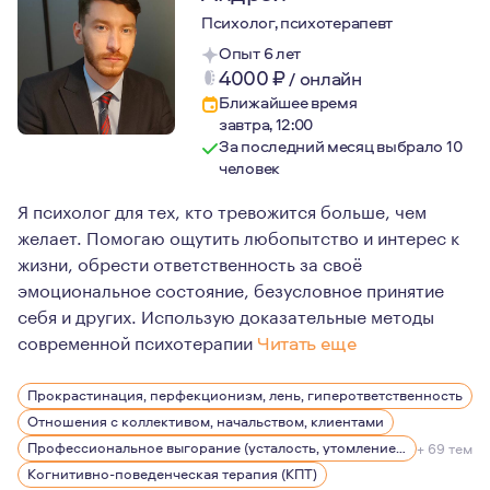
Психолог, психотерапевт
Опыт 6 лет
4000
₽
/
онлайн
Ближайшее время
завтра, 12:00
За последний месяц выбрало 10
человек
Я психолог для тех, кто тревожится больше, чем
желает. Помогаю ощутить любопытство и интерес к
жизни, обрести ответственность за своё
эмоциональное состояние, безусловное принятие
себя и других. Использую доказательные методы
современной психотерапии
Читать еще
Я являюсь членом Ассоциации когнитивно-поведенческ
Прокрастинация, перфекционизм, лень, гиперответственность
Отношения с коллективом, начальством, клиентами
Профессиональное выгорание (усталость, утомление), стрессы
+ 69 тем
Когнитивно-поведенческая терапия (КПТ)