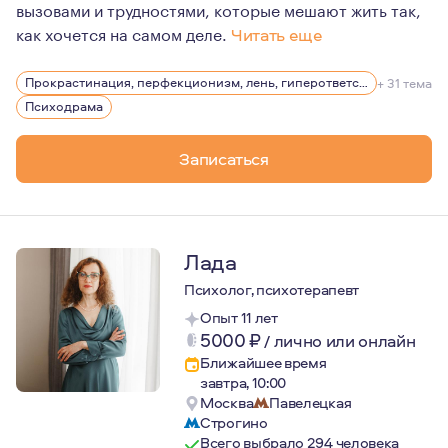
вызовами и трудностями, которые мешают жить так,
как хочется на самом деле.
Читать еще
По первому образованию я музеолог и работаю в музее, 
Прокрастинация, перфекционизм, лень, гиперответственность
+ 31 тема
Психодрама
Записаться
Лада
Психолог, психотерапевт
Опыт 11 лет
5000
₽
/
лично или онлайн
Ближайшее время
завтра, 10:00
Москва
Павелецкая
Строгино
Всего выбрало 294 человека