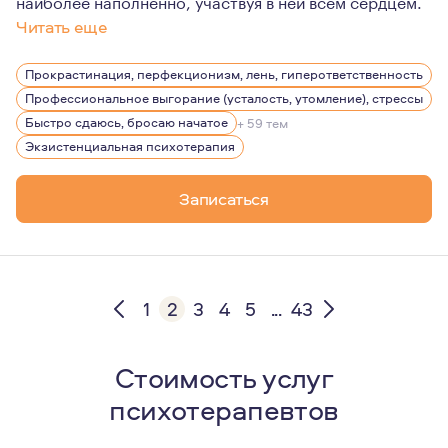
наиболее наполненно, участвуя в ней всем сердцем.
Читать еще
Я предпочитаю медленную и плавную работу, в ходе ко
Прокрастинация, перфекционизм, лень, гиперответственность
Профессиональное выгорание (усталость, утомление), стрессы
Быстро сдаюсь, бросаю начатое
+ 59 тем
Экзистенциальная психотерапия
Записаться
1
2
3
4
5
...
43
Стоимость услуг
психотерапевтов