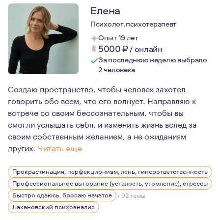
Елена
Психолог, психотерапевт
Опыт 19 лет
5000
₽
/
онлайн
За последнюю неделю выбрало
2 человека
Создаю пространство, чтобы человек захотел
говорить обо всем, что его волнует. Направляю к
встрече со своим бессознательным, чтобы вы
смогли услышать себя, и изменить жизнь вслед за
своим собственным желанием, а не ожиданиям
других.
Читать еще
Люблю людей и смотрю на каждого как на уникальную л
Прокрастинация, перфекционизм, лень, гиперответственность
Интересуюсь искусством, литературой, люблю глубоко
Профессиональное выгорание (усталость, утомление), стрессы
Посмотреть мои тексты по анализу фильмов можно на с
Быстро сдаюсь, бросаю начатое
+ 92 темы
Лакановский психоанализ
http://chitatkino.ru/lobster