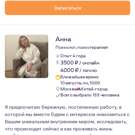
http://chitatkino.ru/feya
Записаться
http://chitatkino.ru/vernost
http://chitatkino.ru/21nuits
Телеграмм канал с текстами и подкастом: «сквозь кажи
Анна
Психолог, психотерапевт
Опыт 4 года
3500
₽
/
онлайн
4000
₽
/
лично
Ближайшее время
10 августа, пн, 10:00
Москва
Китай-город
Всего выбрало 133 человека
Я предпочитаю бережную, постепенную работу, в
которой мы вместе будем с интересом знакомиться с
Вашим уникальным внутренним миром, исследовать,
что происходит сейчас и как проживать жизнь