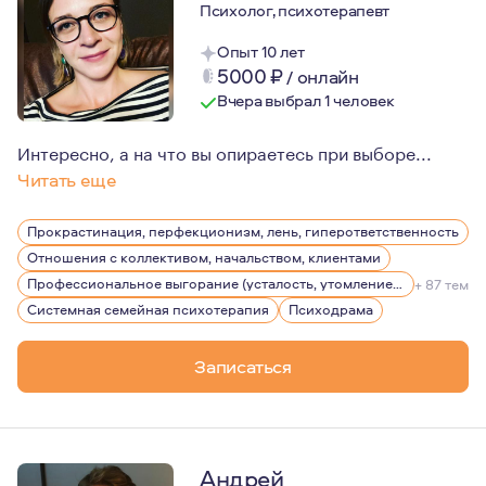
Психолог, психотерапевт
Опыт 10 лет
5000
₽
/
онлайн
Вчера выбрал 1 человек
Интересно, а на что вы опираетесь при выборе...
Читать еще
Мне кажется, какая я для вас и кем стану, мы сможем у
Прокрастинация, перфекционизм, лень, гиперответственность
Я долго училась и трудилась, чтобы иметь возможность 
Отношения с коллективом, начальством, клиентами
Приглашаю вас в безопасную атмосферу творчества, ис
Профессиональное выгорание (усталость, утомление), стрессы
+ 87 тем
Системная семейная психотерапия
Психодрама
С искренней верой и надеждой, что все получится.
Записаться
Андрей