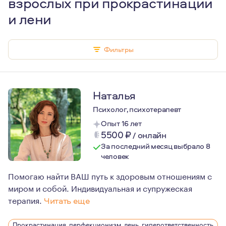
взрослых при прокрастинации
и лени
Фильтры
Наталья
Психолог, психотерапевт
Опыт 16 лет
5500
₽
/
онлайн
За последний месяц выбрало 8
человек
Помогаю найти ВАШ путь к здоровым отношениям с
миром и собой. Индивидуальная и супружеская
терапия.
Читать еще
Если у вас есть ощущение, что вы живёте не свою жизнь
Прокрастинация, перфекционизм, лень, гиперответственность