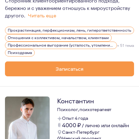
бережно и с уважением отношусь к мироустройству
другого.
Читать еще
Для меня важно наблюдение за жизнью с любопытством 
Прокрастинация, перфекционизм, лень, гиперответственность
Отношения с коллективом, начальством, клиентами
Профессиональное выгорание (усталость, утомление), стрессы
+ 51 тема
Психодрама
Записаться
Константин
Психолог, психотерапевт
Опыт 4 года
4000
₽
/
лично или онлайн
Санкт-Петербург
Невский проспект