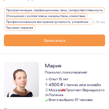
Мои клиенты серьезно относятся к своему психологиче
Прокрастинация, перфекционизм, лень, гиперответственность
Для изменений нужно многое - ресурсы, время, силы, п
Отношения с коллективом, начальством, клиентами
Буду рада помочь Вам и поддержать на любом этапе Ва
Профессиональное выгорание (усталость, утомление), стрессы
+ 79 тем
Гештальт-терапия
Записаться
Мария
Психолог, психотерапевт
Опыт 15 лет
4500
₽
/
лично или онлайн
Москва
Проспект Вернадского
Полянка
Всего выбрало 57 человек
Сторонник клиентоориентированного подхода,