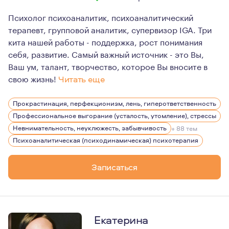
Психолог психоаналитик, психоаналитический
терапевт, групповой аналитик, супервизор IGA. Три
кита нашей работы - поддержка, рост понимания
себя, развитие. Самый важный источник - это Вы,
Ваш ум, талант, творчество, которое Вы вносите в
свою жизнь!
Читать еще
Психотерапия для меня, прежде всего - это простран
Прокрастинация, перфекционизм, лень, гиперответственность
Человек в своей обычной жизни зачастую лишен простр
Профессиональное выгорание (усталость, утомление), стрессы
Отсюда рождается множество проблем психических, псих
Невнимательность, неуклюжесть, забывчивость
+ 88 тем
Психоаналитическая (психодинамическая) психотерапия
Очень часто люди не получают опыта признания права н
Психотерапия дает вам пространство, в котором вы мо
Записаться
Екатерина