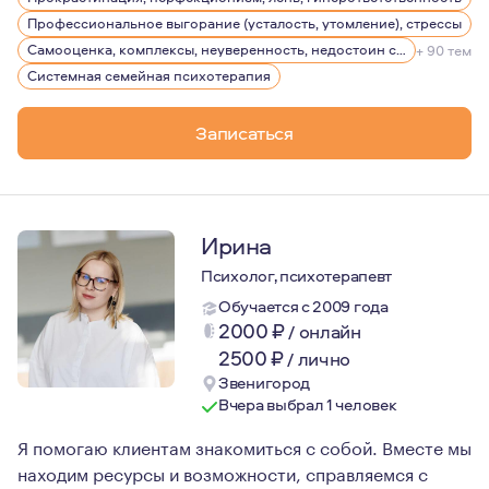
Вот уже много лет я помогаю людям идти к внутренней 
Профессиональное выгорание (усталость, утомление), стрессы
Всё начинается с себя.
Самооценка, комплексы, неуверенность, недостоин своей должности или положения в обществе
+ 90 тем
Системная семейная психотерапия
Записаться
Ирина
Психолог, психотерапевт
Обучается с 2009 года
2000
₽
/
онлайн
2500
₽
/
лично
Звенигород
Вчера выбрал 1 человек
Я помогаю клиентам знакомиться с собой. Вместе мы
находим ресурсы и возможности, справляемся с