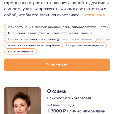
гармонично строить отношения с собой, с другими и
с миром, учиться проживать жизнь в соответствии с
собой, чтобы становиться счастливее.
Читать еще
Меня зовут Роза Герман, я психолог. Для меня это не 
Прокрастинация, перфекционизм, лень, гиперответственность
Немного о себе: дважды замужем, дочь 12 лет. В прошл
Отношения с коллективом, начальством, клиентами
Профессиональное выгорание (усталость, утомление), стрессы
+ 90 тем
Экзистенциальная психотерапия
Процессуальная терапия
Гештальт-терапия
Записаться
Оксана
Психолог, психотерапевт
Опыт 33 года
7000
₽
/
лично или онлайн