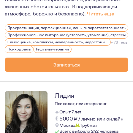
жизненных обстоятельствах. В поддерживающей
атмосфере, бережно и безопасно).
Читать еще
В жизни часто возникает необходимость понять важный
Прокрастинация, перфекционизм, лень, гиперответственность
Профессиональное выгорание (усталость, утомление), стрессы
Самооценка, комплексы, неуверенность, недостоин своей должности или положения в обществе
+ 73 темы
Психодрама
Гештальт-терапия
Записаться
Лидия
Психолог, психотерапевт
Опыт 7 лет
5000
₽
/
лично или онлайн
Москва
Трубная
Всего выбрало 242 человека