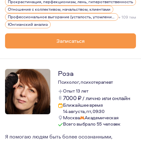
Прокрастинация, перфекционизм, лень, гиперответственность
Так же в сферу моей деятельности входят: клиническая
Отношения с коллективом, начальством, клиентами
Считаю, что в работе важно найти свой метод, свой пу
Профессиональное выгорание (усталость, утомление), стрессы
+ 109 тем
Юнгианский анализ
Основные слова, которые могут меня характеризовать 
Год рождения — 1982.
Записаться
Роза
Психолог, психотерапевт
Опыт 13 лет
7000
₽
/
лично или онлайн
Ближайшее время
14 августа, пт, 09:30
Москва
Академическая
Всего выбрало 55 человек
Я помогаю людям быть более осознанными,