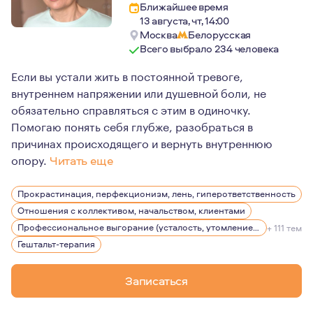
Ближайшее время
13 августа, чт, 14:00
Москва
Белорусская
Всего выбрало 234 человека
Если вы устали жить в постоянной тревоге,
внутреннем напряжении или душевной боли, не
обязательно справляться с этим в одиночку.
Помогаю понять себя глубже, разобраться в
причинах происходящего и вернуть внутреннюю
опору.
Читать еще
Я не жду от человека, что он придёт на консультацию 
Прокрастинация, перфекционизм, лень, гиперответственность
Наверное, именно поэтому мои клиенты часто говорят,
Отношения с коллективом, начальством, клиентами
Я искренне верю, что в каждом человеке гораздо больш
Профессиональное выгорание (усталость, утомление), стрессы
+ 111 тем
Гештальт-терапия
Записаться