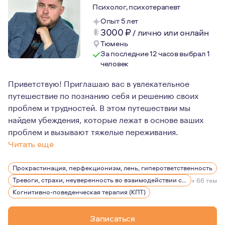
Психолог, психотерапевт
Опыт 5 лет
3000
₽
/
лично или онлайн
Тюмень
За последние 12 часов выбрал 1
человек
Приветствую! Приглашаю вас в увлекательное
путешествие по познанию себя и решению своих
проблем и трудностей. В этом путешествии мы
найдем убеждения, которые лежат в основе ваших
проблем и вызывают тяжелые переживания.
Читать еще
В профессию меня привело три фактора. Первый — это т
Прокрастинация, перфекционизм, лень, гиперответственность
Тревоги, страхи, неуверенность во взаимодействии с другими людьми
+ 66 тем
Когнитивно-поведенческая терапия (КПТ)
Записаться