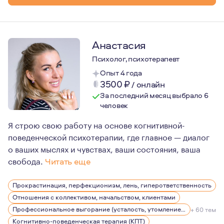
Анастасия
Психолог, психотерапевт
Опыт 4 года
3500
₽
/
онлайн
За последний месяц выбрало 6
человек
Я строю свою работу на основе когнитивной-
поведенческой психотерапии, где главное — диалог
о ваших мыслях и чувствах, ваши состояния, ваша
свобода.
Читать еще
Я ориентируюсь в жизни на двух основных моментах: пр
Прокрастинация, перфекционизм, лень, гиперответственность
Постоянно нахожусь в процессе повышения квалификац
Отношения с коллективом, начальством, клиентами
Профессиональное выгорание (усталость, утомление), стрессы
+ 60 тем
Когнитивно-поведенческая терапия (КПТ)