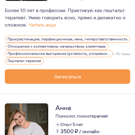
Более 10 лет в профессии. Практикую как гештальт-
терапевт. Умею говорить ясно, прямо и деликатно о
сложном.
Читать еще
Психотерапия для меня давно не только работа, но и ф
Прокрастинация, перфекционизм, лень, гиперответственность
Всерьез увлечена вопросами улучшения качества жизни,
Отношения с коллективом, начальством, клиентами
Профессиональное выгорание (усталость, утомление), стрессы
+ 74 темы
Гештальт-терапия
Записаться
Анна
Психолог, психотерапевт
Опыт 5 лет
3500
₽
/
онлайн