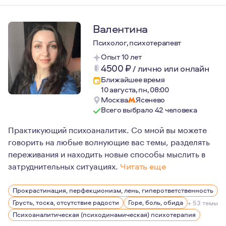
Валентина
Психолог, психотерапевт
Опыт 10 лет
4500
₽
/
лично или онлайн
Ближайшее время
10 августа, пн, 08:00
Москва
Ясенево
Всего выбрало 42 человека
Практикующий психоаналитик. Со мной вы можете
говорить на любые волнующие вас темы, разделять
переживания и находить новые способы мыслить в
затруднительных ситуациях.
Читать еще
Психоанализ - удивительный путь по знакомству с собо
Прокрастинация, перфекционизм, лень, гиперответственность
Грусть, тоска, отсутствие радости
Горе, боль, обида
+ 53 темы
Психоаналитическая (психодинамическая) психотерапия