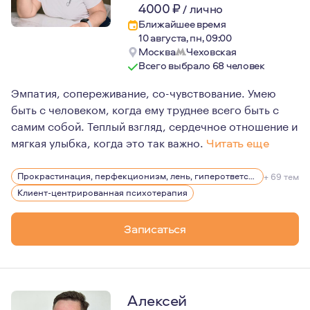
4000
₽
/
лично
Ближайшее время
10 августа, пн, 09:00
Москва
Чеховская
Всего выбрало 68 человек
Эмпатия, сопереживание, со-чувствование. Умею
быть с человеком, когда ему труднее всего быть с
самим собой. Теплый взгляд, сердечное отношение и
мягкая улыбка, когда это так важно.
Читать еще
Безоговорочно верю в потенциал каждого человека. Не 
Прокрастинация, перфекционизм, лень, гиперответственность
+ 69 тем
С 2017 года модерирую большую группу по детско-роди
Клиент-центрированная психотерапия
Записаться
Алексей